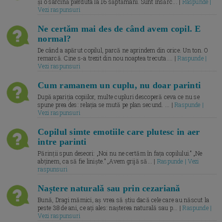
și o sarcină pierduta la 16 săptămâni. Sunt însărc... |
Raspunde |
Vezi raspunsuri
Ne certăm mai des de când avem copil. E
normal?
De când a apărut copilul, parcă ne aprindem din orice. Un ton. O
remarcă. Cine s-a trezit din nou noaptea trecuta.... |
Raspunde |
Vezi raspunsuri
Cum ramanem un cuplu, nu doar parinti
După apariția copiilor, multe cupluri descoperă ceva ce nu se
spune prea des: relația se mută pe plan secund. ... |
Raspunde |
Vezi raspunsuri
Copilul simte emotiile care plutesc in aer
intre parinti
Părinții spun deseori: „Noi nu ne certăm în fața copilului.” „Ne
abținem, ca să fie liniște.” „Avem grijă să... |
Raspunde | Vezi
raspunsuri
Naștere naturală sau prin cezariană
Bună, Dragi mămici, aș vrea să știu dacă cele care au născut la
peste 38 de ani, ce ați ales: nașterea naturală sau p... |
Raspunde |
Vezi raspunsuri