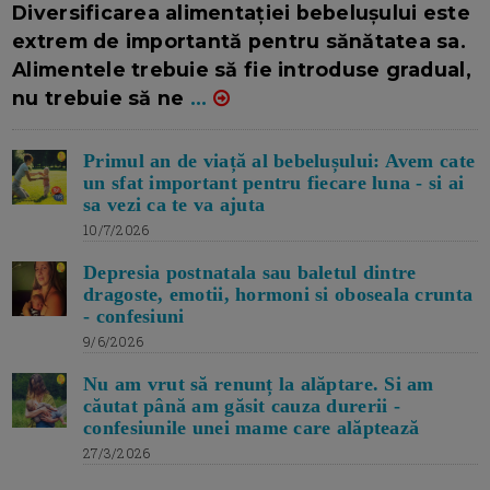
Diversificarea alimentației bebelușului este
extrem de importantă pentru sănătatea sa.
Alimentele trebuie să fie introduse gradual,
nu trebuie să ne
...
Primul an de viață al bebelușului: Avem cate
un sfat important pentru fiecare luna - si ai
sa vezi ca te va ajuta
10/7/2026
Depresia postnatala sau baletul dintre
dragoste, emotii, hormoni si oboseala crunta
- confesiuni
9/6/2026
Nu am vrut să renunț la alăptare. Si am
căutat până am găsit cauza durerii -
confesiunile unei mame care alăptează
27/3/2026