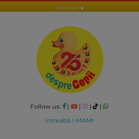
COMUNITATE
Follow us:
|
|
|
|
Intreabă I-MAMI