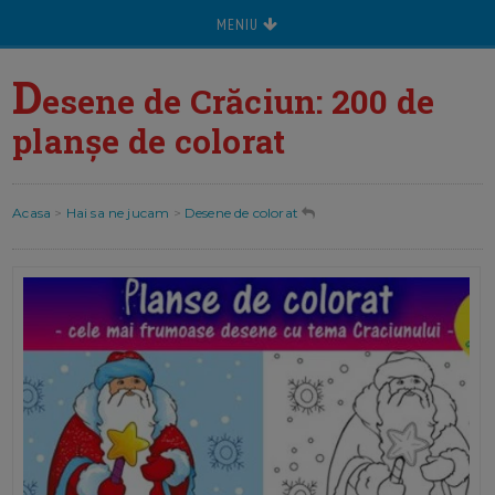
MENIU
D
esene de Crăciun: 200 de
planșe de colorat
Acasa
>
Hai sa ne jucam
>
Desene de colorat