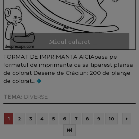
Micul calaret
FORMAT DE IMPRIMANTA AICIApasa pe
formatul de imprimanta ca sa tiparest plansa
de colorat Desene de Crăciun: 200 de planșe
de colorat...
TEMA:
DIVERSE
1
2
3
4
5
6
7
8
9
10