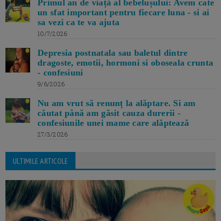
Primul an de viață al bebelușului: Avem cate
un sfat important pentru fiecare luna - si ai
sa vezi ca te va ajuta
10/7/2026
Depresia postnatala sau baletul dintre
dragoste, emotii, hormoni si oboseala crunta
- confesiuni
9/6/2026
Nu am vrut să renunț la alăptare. Si am
căutat până am găsit cauza durerii -
confesiunile unei mame care alăptează
27/3/2026
ULTIMILE ARTICOLE