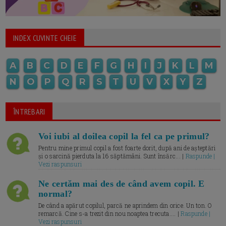
INDEX CUVINTE CHEIE
A
B
C
D
E
F
G
H
I
J
K
L
M
N
O
P
Q
R
S
T
U
V
X
Y
Z
ÎNTREBARI
Voi iubi al doilea copil la fel ca pe primul?
Pentru mine primul copil a fost foarte dorit, după ani de așteptări
și o sarcină pierduta la 16 săptămâni. Sunt însărc... |
Raspunde |
Vezi raspunsuri
Ne certăm mai des de când avem copil. E
normal?
De când a apărut copilul, parcă ne aprindem din orice. Un ton. O
remarcă. Cine s-a trezit din nou noaptea trecuta.... |
Raspunde |
Vezi raspunsuri