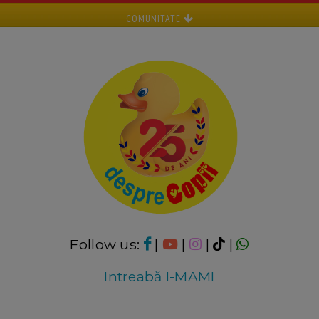
COMUNITATE
Follow us:
|
|
|
|
Intreabă I-MAMI