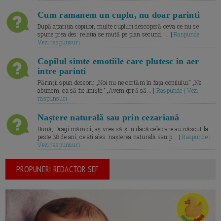
Cum ramanem un cuplu, nu doar parinti
După apariția copiilor, multe cupluri descoperă ceva ce nu se
spune prea des: relația se mută pe plan secund. ... |
Raspunde |
Vezi raspunsuri
Copilul simte emotiile care plutesc in aer
intre parinti
Părinții spun deseori: „Noi nu ne certăm în fața copilului.” „Ne
abținem, ca să fie liniște.” „Avem grijă să... |
Raspunde | Vezi
raspunsuri
Naștere naturală sau prin cezariană
Bună, Dragi mămici, aș vrea să știu dacă cele care au născut la
peste 38 de ani, ce ați ales: nașterea naturală sau p... |
Raspunde |
Vezi raspunsuri
PROPUNERI REDACTOR SEF