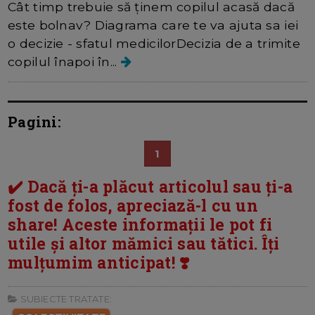
Cât timp trebuie să ținem copilul acasă dacă
este bolnav? Diagrama care te va ajuta sa iei
o decizie - sfatul medicilorDecizia de a trimite
copilul înapoi în...
Pagini:
1
✔️ Dacă ți-a plăcut articolul sau ți-a
fost de folos, apreciază-l cu un
share! Aceste informații le pot fi
utile și altor mămici sau tătici. Îți
mulțumim anticipat! ❣️
SUBIECTE TRATATE: