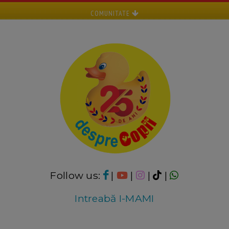
COMUNITATE
Follow us:
|
|
|
|
Intreabă I-MAMI