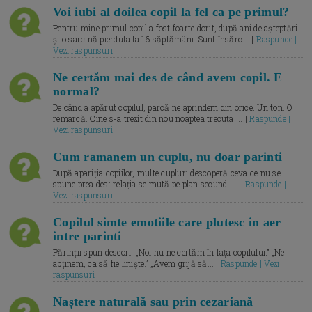
Voi iubi al doilea copil la fel ca pe primul?
Pentru mine primul copil a fost foarte dorit, după ani de așteptări
și o sarcină pierduta la 16 săptămâni. Sunt însărc... |
Raspunde |
Vezi raspunsuri
Ne certăm mai des de când avem copil. E
normal?
De când a apărut copilul, parcă ne aprindem din orice. Un ton. O
remarcă. Cine s-a trezit din nou noaptea trecuta.... |
Raspunde |
Vezi raspunsuri
Cum ramanem un cuplu, nu doar parinti
După apariția copiilor, multe cupluri descoperă ceva ce nu se
spune prea des: relația se mută pe plan secund. ... |
Raspunde |
Vezi raspunsuri
Copilul simte emotiile care plutesc in aer
intre parinti
Părinții spun deseori: „Noi nu ne certăm în fața copilului.” „Ne
abținem, ca să fie liniște.” „Avem grijă să... |
Raspunde | Vezi
raspunsuri
Naștere naturală sau prin cezariană