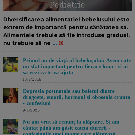
Pediatrie
16/7/2026
AUTOR: EDITOR DC.
Diversificarea alimentației bebelușului este
extrem de importantă pentru sănătatea sa.
Alimentele trebuie să fie introduse gradual,
nu trebuie să ne
...
Primul an de viață al bebelușului: Avem cate
un sfat important pentru fiecare luna - si ai
sa vezi ca te va ajuta
10/7/2026
Depresia postnatala sau baletul dintre
dragoste, emotii, hormoni si oboseala crunta
- confesiuni
9/6/2026
Nu am vrut să renunț la alăptare. Si am
căutat până am găsit cauza durerii -
confesiunile unei mame care alăptează