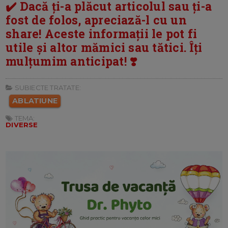
✔️ Dacă ți-a plăcut articolul sau ți-a
fost de folos, apreciază-l cu un
share! Aceste informații le pot fi
utile și altor mămici sau tătici. Îți
mulțumim anticipat! ❣️
SUBIECTE TRATATE:
ABLATIUNE
TEMA:
DIVERSE