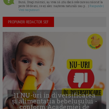
Bună, Dragi mămici, aș vrea să știu dacă cele care au născut la
peste 38 de ani, ce ați ales: nașterea naturală sau p... |
Raspunde |
Vezi raspunsuri
PROPUNERI REDACTOR SEF
11 NU-uri in diversificarea
și alimentația bebelușului -
conform Academiei de