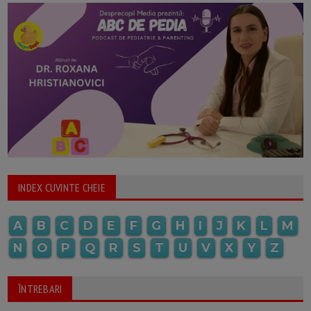
INDEX CUVINTE CHEIE
A
B
C
D
E
F
G
H
I
J
K
L
M
N
O
P
Q
R
S
T
U
V
X
Y
Z
ÎNTREBARI