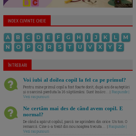
INDEX CUVINTE CHEIE
A
B
C
D
E
F
G
H
I
J
K
L
M
N
O
P
Q
R
S
T
U
V
X
Y
Z
ÎNTREBARI
Voi iubi al doilea copil la fel ca pe primul?
Pentru mine primul copil a fost foarte dorit, după ani de așteptări
și o sarcină pierduta la 16 săptămâni. Sunt însărc... |
Raspunde |
Vezi raspunsuri
Ne certăm mai des de când avem copil. E
normal?
De când a apărut copilul, parcă ne aprindem din orice. Un ton. O
remarcă. Cine s-a trezit din nou noaptea trecuta.... |
Raspunde |
Vezi raspunsuri