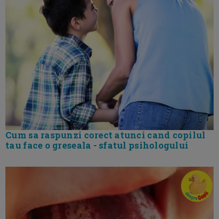
Cum sa raspunzi corect atunci cand copilul
tau face o greseala - sfatul psihologului