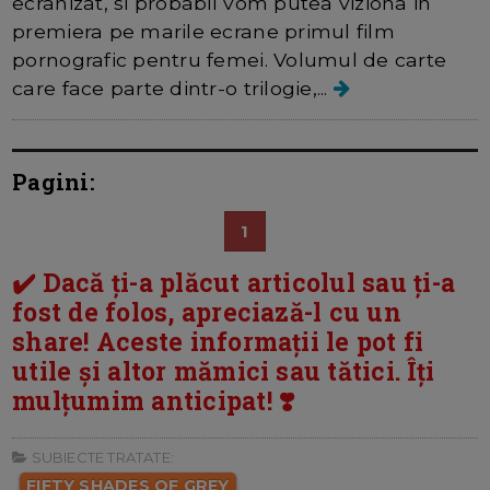
ecranizat, si probabil vom putea viziona in
premiera pe marile ecrane primul film
pornografic pentru femei. Volumul de carte
care face parte dintr-o trilogie,...
Pagini:
1
✔️ Dacă ți-a plăcut articolul sau ți-a
fost de folos, apreciază-l cu un
share! Aceste informații le pot fi
utile și altor mămici sau tătici. Îți
mulțumim anticipat! ❣️
SUBIECTE TRATATE:
FIFTY SHADES OF GREY