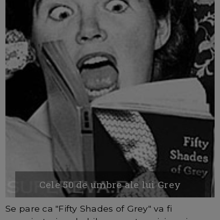
Cele 50 de umbre ale lui Grey
Se pare ca "Fifty Shades of Grey" va fi