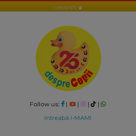
COMUNITATE
Follow us:
|
|
|
|
Intreabă I-MAMI