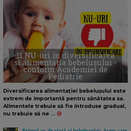
11 NU-uri in diversificarea
și alimentația bebelușului -
conform Academiei de
Pediatrie
16/7/2026
AUTOR: EDITOR DC.
Diversificarea alimentației bebelușului este
extrem de importantă pentru sănătatea sa.
Alimentele trebuie să fie introduse gradual,
nu trebuie să ne
...
Primul an de viață al bebelușului: Avem cate