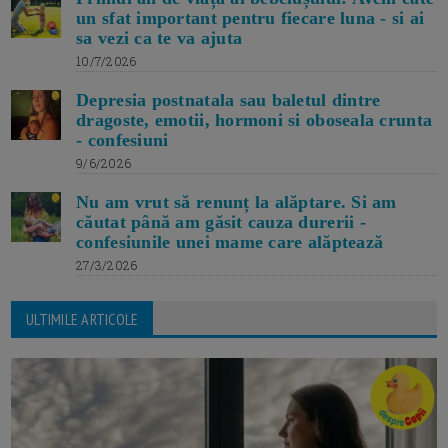
un sfat important pentru fiecare luna - si ai
sa vezi ca te va ajuta
10/7/2026
Depresia postnatala sau baletul dintre
dragoste, emotii, hormoni si oboseala crunta
- confesiuni
9/6/2026
Nu am vrut să renunț la alăptare. Si am
căutat până am găsit cauza durerii -
confesiunile unei mame care alăptează
27/3/2026
ULTIMILE ARTICOLE