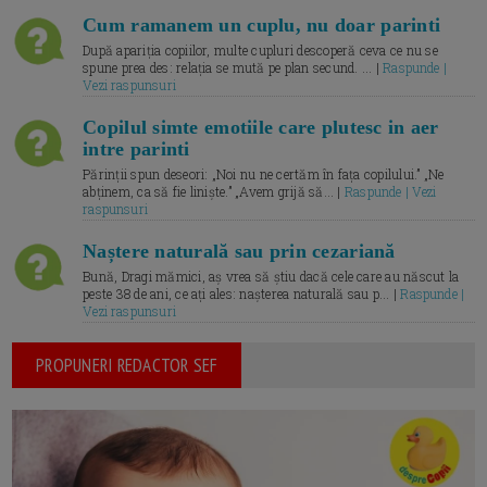
Cum ramanem un cuplu, nu doar parinti
După apariția copiilor, multe cupluri descoperă ceva ce nu se
spune prea des: relația se mută pe plan secund. ... |
Raspunde |
Vezi raspunsuri
Copilul simte emotiile care plutesc in aer
intre parinti
Părinții spun deseori: „Noi nu ne certăm în fața copilului.” „Ne
abținem, ca să fie liniște.” „Avem grijă să... |
Raspunde | Vezi
raspunsuri
Naștere naturală sau prin cezariană
Bună, Dragi mămici, aș vrea să știu dacă cele care au născut la
peste 38 de ani, ce ați ales: nașterea naturală sau p... |
Raspunde |
Vezi raspunsuri
PROPUNERI REDACTOR SEF