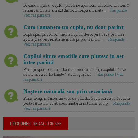
De când a apărut copilul, parcă ne aprindem din orice. Un ton. O
remarcă. Cine s-a trezit din nou noaptea trecuta.... |
Raspunde |
Vezi raspunsuri
Cum ramanem un cuplu, nu doar parinti
După apariția copiilor, multe cupluri descoperă ceva ce nu se
spune prea des: relația se mută pe plan secund. ... |
Raspunde |
Vezi raspunsuri
Copilul simte emotiile care plutesc in aer
intre parinti
Părinții spun deseori: „Noi nu ne certăm în fața copilului.” „Ne
abținem, ca să fie liniște.” „Avem grijă să... |
Raspunde | Vezi
raspunsuri
Naștere naturală sau prin cezariană
Bună, Dragi mămici, aș vrea să știu dacă cele care au născut la
peste 38 de ani, ce ați ales: nașterea naturală sau p... |
Raspunde |
Vezi raspunsuri
PROPUNERI REDACTOR SEF