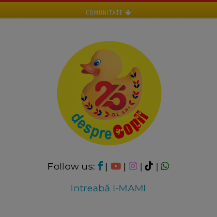
COMUNITATE
Follow us:
|
|
|
|
Intreabă I-MAMI