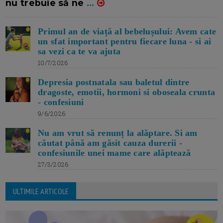
nu trebuie să ne
...
Primul an de viață al bebelușului: Avem cate
un sfat important pentru fiecare luna - si ai
sa vezi ca te va ajuta
10/7/2026
Depresia postnatala sau baletul dintre
dragoste, emotii, hormoni si oboseala crunta
- confesiuni
9/6/2026
Nu am vrut să renunț la alăptare. Si am
căutat până am găsit cauza durerii -
confesiunile unei mame care alăptează
27/3/2026
ULTIMILE ARTICOLE