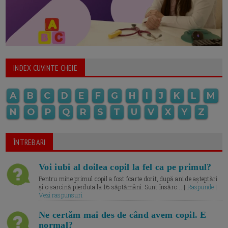
INDEX CUVINTE CHEIE
A
B
C
D
E
F
G
H
I
J
K
L
M
N
O
P
Q
R
S
T
U
V
X
Y
Z
ÎNTREBARI
Voi iubi al doilea copil la fel ca pe primul?
Pentru mine primul copil a fost foarte dorit, după ani de așteptări
și o sarcină pierduta la 16 săptămâni. Sunt însărc... |
Raspunde |
Vezi raspunsuri
Ne certăm mai des de când avem copil. E
normal?