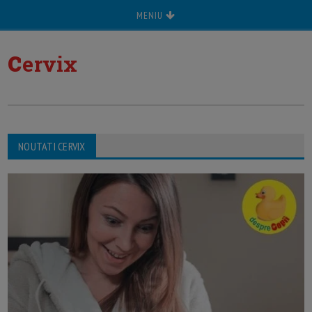
MENIU
c
ervix
NOUTATI CERVIX