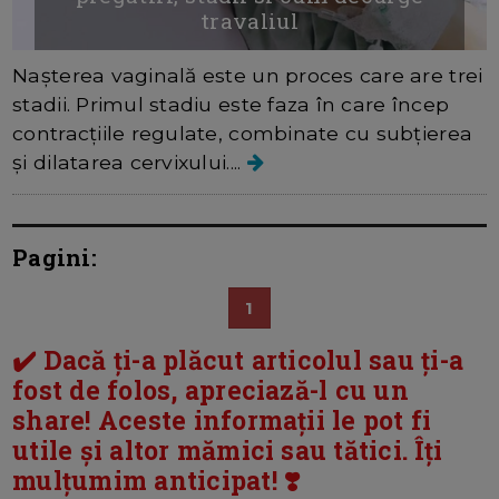
travaliul
Nașterea vaginală este un proces care are trei
stadii. Primul stadiu este faza în care încep
contracțiile regulate, combinate cu subțierea
și dilatarea cervixului....
Pagini:
1
✔️ Dacă ți-a plăcut articolul sau ți-a
fost de folos, apreciază-l cu un
share! Aceste informații le pot fi
utile și altor mămici sau tătici. Îți
mulțumim anticipat! ❣️