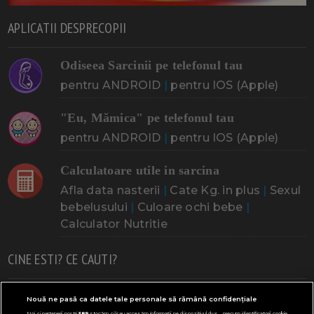
APLICATII DESPRECOPII
Odiseea Sarcinii pe telefonul tau
pentru ANDROID
|
pentru IOS (Apple)
"Eu, Mămica" pe telefonul tau
pentru ANDROID
|
pentru IOS (Apple)
Calculatoare utile in sarcina
Afla data nasterii
|
Cate Kg. in plus
|
Sexul
bebelusului
|
Culoare ochi bebe
|
Calculator Nutritie
CINE ESTI? CE CAUTI?
Doresc un copil
Adoptia
Probleme cu sarcina
Nouă ne pasă ca datele tale personale să rămână confidențiale
Noi și partenerii noștri
589
stocăm și/sau accesăm informații pe dispozitivul dvs., precum identificatorii cookie