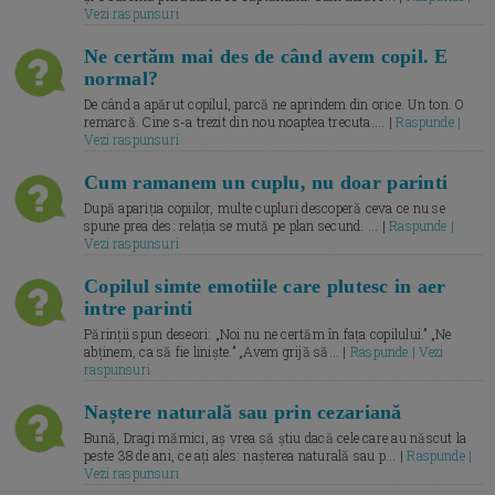
Vezi raspunsuri
Ne certăm mai des de când avem copil. E
normal?
De când a apărut copilul, parcă ne aprindem din orice. Un ton. O
remarcă. Cine s-a trezit din nou noaptea trecuta.... |
Raspunde |
Vezi raspunsuri
Cum ramanem un cuplu, nu doar parinti
După apariția copiilor, multe cupluri descoperă ceva ce nu se
spune prea des: relația se mută pe plan secund. ... |
Raspunde |
Vezi raspunsuri
Copilul simte emotiile care plutesc in aer
intre parinti
Părinții spun deseori: „Noi nu ne certăm în fața copilului.” „Ne
abținem, ca să fie liniște.” „Avem grijă să... |
Raspunde | Vezi
raspunsuri
Naștere naturală sau prin cezariană
Bună, Dragi mămici, aș vrea să știu dacă cele care au născut la
peste 38 de ani, ce ați ales: nașterea naturală sau p... |
Raspunde |
Vezi raspunsuri