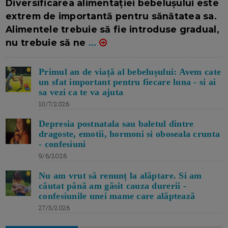
Diversificarea alimentației bebelușului este
extrem de importantă pentru sănătatea sa.
Alimentele trebuie să fie introduse gradual,
nu trebuie să ne
...
Primul an de viață al bebelușului: Avem cate
un sfat important pentru fiecare luna - si ai
sa vezi ca te va ajuta
10/7/2026
Depresia postnatala sau baletul dintre
dragoste, emotii, hormoni si oboseala crunta
- confesiuni
9/6/2026
Nu am vrut să renunț la alăptare. Si am
căutat până am găsit cauza durerii -
confesiunile unei mame care alăptează
27/3/2026