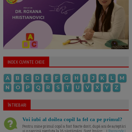
INDEX CUVINTE CHEIE
A
B
C
D
E
F
G
H
I
J
K
L
M
N
O
P
Q
R
S
T
U
V
X
Y
Z
ÎNTREBARI
Voi iubi al doilea copil la fel ca pe primul?
Pentru mine primul copil a fost foarte dorit, după ani de așteptări
și o sarcină pierduta la 16 săptămâni. Sunt însărc... |
Raspunde |