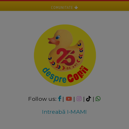
COMUNITATE
Follow us:
|
|
|
|
Intreabă I-MAMI