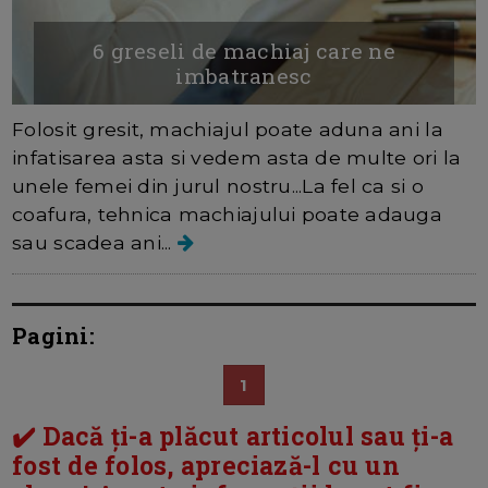
6 greseli de machiaj care ne
imbatranesc
Folosit gresit, machiajul poate aduna ani la
infatisarea asta si vedem asta de multe ori la
unele femei din jurul nostru...La fel ca si o
coafura, tehnica machiajului poate adauga
sau scadea ani...
Pagini:
1
✔️ Dacă ți-a plăcut articolul sau ți-a
fost de folos, apreciază-l cu un