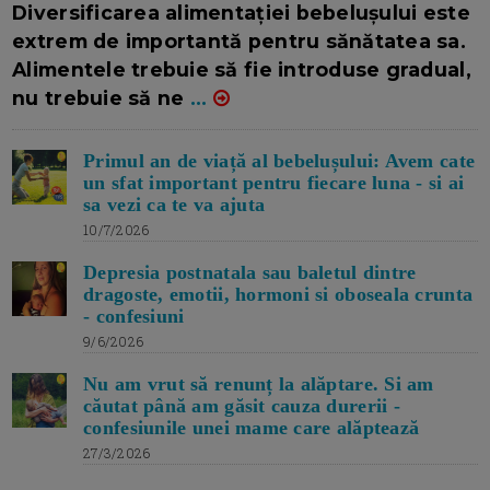
Diversificarea alimentației bebelușului este
extrem de importantă pentru sănătatea sa.
Alimentele trebuie să fie introduse gradual,
nu trebuie să ne
...
Primul an de viață al bebelușului: Avem cate
un sfat important pentru fiecare luna - si ai
sa vezi ca te va ajuta
10/7/2026
Depresia postnatala sau baletul dintre
dragoste, emotii, hormoni si oboseala crunta
- confesiuni
9/6/2026
Nu am vrut să renunț la alăptare. Si am
căutat până am găsit cauza durerii -
confesiunile unei mame care alăptează
27/3/2026