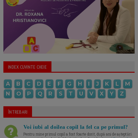
INDEX CUVINTE CHEIE
A
B
C
D
E
F
G
H
I
J
K
L
M
N
O
P
Q
R
S
T
U
V
X
Y
Z
ÎNTREBARI
Voi iubi al doilea copil la fel ca pe primul?
Pentru mine primul copil a fost foarte dorit, după ani de așteptări