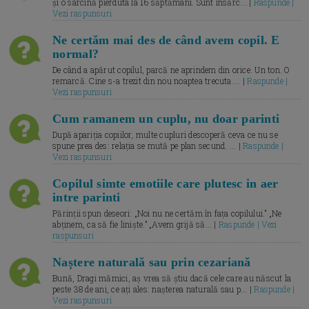
și o sarcină pierduta la 16 săptămâni. Sunt însărc... |
Raspunde |
Vezi raspunsuri
Ne certăm mai des de când avem copil. E
normal?
De când a apărut copilul, parcă ne aprindem din orice. Un ton. O
remarcă. Cine s-a trezit din nou noaptea trecuta.... |
Raspunde |
Vezi raspunsuri
Cum ramanem un cuplu, nu doar parinti
După apariția copiilor, multe cupluri descoperă ceva ce nu se
spune prea des: relația se mută pe plan secund. ... |
Raspunde |
Vezi raspunsuri
Copilul simte emotiile care plutesc in aer
intre parinti
Părinții spun deseori: „Noi nu ne certăm în fața copilului.” „Ne
abținem, ca să fie liniște.” „Avem grijă să... |
Raspunde | Vezi
raspunsuri
Naștere naturală sau prin cezariană
Bună, Dragi mămici, aș vrea să știu dacă cele care au născut la
peste 38 de ani, ce ați ales: nașterea naturală sau p... |
Raspunde |
Vezi raspunsuri