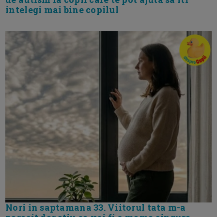
intelegi mai bine copilul
Nori in saptamana 33. Viitorul tata m-a