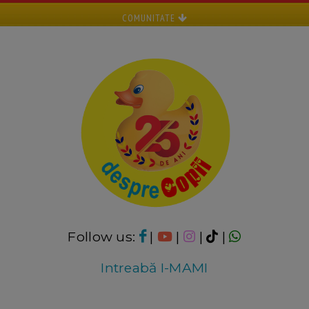
COMUNITATE
Follow us:
|
|
|
|
Intreabă I-MAMI