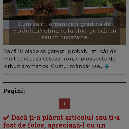
Cum sa iti organizezi gradina de
verdeturi? Chiar si la bloc, pe balcon
sau in bucatarie
Dacă îți place să gătești, probabil știi cât de
mult contează câteva frunze proaspete de
ierburi aromatice. Gustul mâncării se...
Pagini:
1
✔️ Dacă ți-a plăcut articolul sau ți-a
fost de folos, apreciază-l cu un