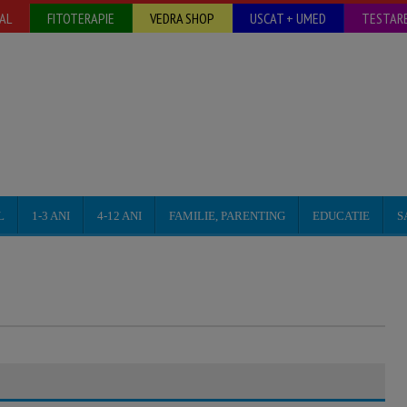
AL
FITOTERAPIE
VEDRA SHOP
USCAT + UMED
TESTARE
L
1-3 ANI
4-12 ANI
FAMILIE, PARENTING
EDUCATIE
S