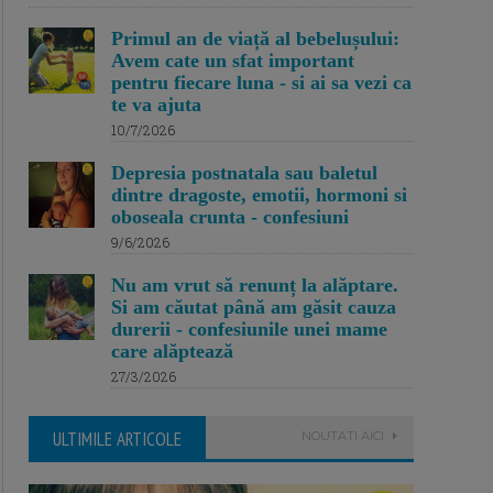
Primul an de viață al bebelușului:
Avem cate un sfat important
pentru fiecare luna - si ai sa vezi ca
te va ajuta
10/7/2026
Depresia postnatala sau baletul
dintre dragoste, emotii, hormoni si
oboseala crunta - confesiuni
9/6/2026
Nu am vrut să renunț la alăptare.
Si am căutat până am găsit cauza
durerii - confesiunile unei mame
care alăptează
27/3/2026
ULTIMILE ARTICOLE
NOUTATI AICI