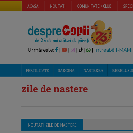
ACASA
NOUTATI
COMUNITATE / CLUB
SPECI
Urmărește:
|
|
|
|
|
Intreabă I-MAMI
FERTILITATE
SARCINA
NASTEREA
BEBELUSU
zile de nastere
NOUTATI ZILE DE NASTERE