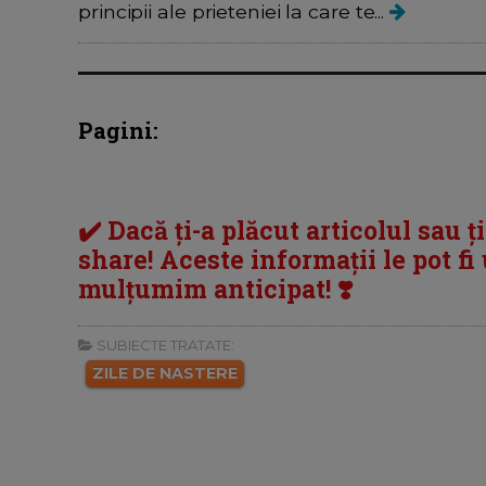
principii ale prieteniei la care te...
Pagini:
✔️ Dacă ți-a plăcut articolul sau ț
share! Aceste informații le pot fi u
mulțumim anticipat! ❣️
SUBIECTE TRATATE:
ZILE DE NASTERE