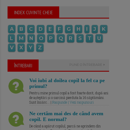
INDEX CUVINTE CHEIE
A
B
C
D
E
F
G
H
I
J
K
L
M
N
O
P
Q
R
S
T
U
V
X
Y
Z
ÎNTREBARI
PUNE O ÎNTREBARE
Voi iubi al doilea copil la fel ca pe
primul?
Pentru mine primul copil a fost foarte dorit, după ani
de așteptări și o sarcină pierduta la 16 săptămâni.
Sunt însărc... |
Raspunde | Vezi raspunsuri
Ne certăm mai des de când avem
copil. E normal?
De când a apărut copilul, parcă ne aprindem din