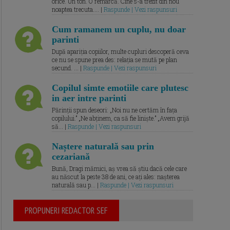
orice. Un ton. O remarcă. Cine s-a trezit din nou
noaptea trecuta.... |
Raspunde | Vezi raspunsuri
Cum ramanem un cuplu, nu doar
parinti
După apariția copiilor, multe cupluri descoperă ceva
ce nu se spune prea des: relația se mută pe plan
secund. ... |
Raspunde | Vezi raspunsuri
Copilul simte emotiile care plutesc
in aer intre parinti
Părinții spun deseori: „Noi nu ne certăm în fața
copilului.” „Ne abținem, ca să fie liniște.” „Avem grijă
să... |
Raspunde | Vezi raspunsuri
Naștere naturală sau prin
cezariană
Bună, Dragi mămici, aș vrea să știu dacă cele care
au născut la peste 38 de ani, ce ați ales: nașterea
naturală sau p... |
Raspunde | Vezi raspunsuri
PROPUNERI REDACTOR SEF