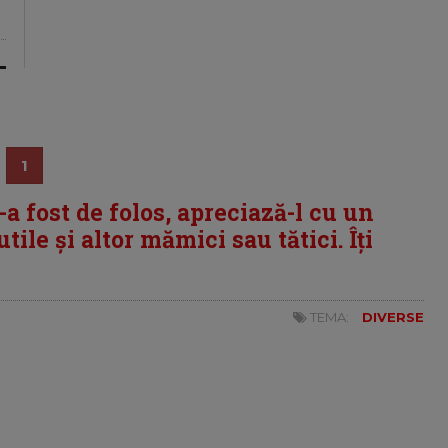
1
i-a fost de folos, apreciază-l cu un
tile și altor mămici sau tătici. Îți
TEMA:
DIVERSE