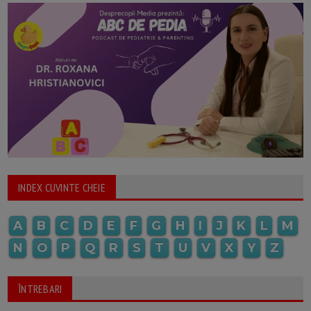
INDEX CUVINTE CHEIE
A
B
C
D
E
F
G
H
I
J
K
L
M
N
O
P
Q
R
S
T
U
V
X
Y
Z
ÎNTREBARI