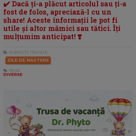
✔️ Dacă ți-a plăcut articolul sau ți-a
fost de folos, apreciază-l cu un
share! Aceste informații le pot fi
utile și altor mămici sau tătici. Îți
mulțumim anticipat! ❣️
SUBIECTE TRATATE:
ZILE DE NASTERE
TEMA:
DIVERSE