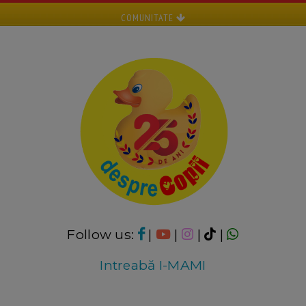
COMUNITATE
Follow us:
|
|
|
|
Intreabă I-MAMI