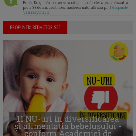
Bună, Dragi mămici, aș vrea să știu dacă cele care au născut la
peste 38 de ani, ce ați ales: nașterea naturală sau p... |
Raspunde |
Vezi raspunsuri
PROPUNERI REDACTOR SEF
11 NU-uri in diversificarea
și alimentația bebelușului -
conform Academiei de