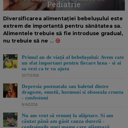
Pediatrie
16/7/2026
AUTOR: EDITOR DC.
Diversificarea alimentației bebelușului este
extrem de importantă pentru sănătatea sa.
Alimentele trebuie să fie introduse gradual,
nu trebuie să ne
...
Primul an de viață al bebelușului: Avem cate
un sfat important pentru fiecare luna - si ai
sa vezi ca te va ajuta
10/7/2026
Depresia postnatala sau baletul dintre
dragoste, emotii, hormoni si oboseala crunta
- confesiuni
9/6/2026
Nu am vrut să renunț la alăptare. Si am
căutat până am găsit cauza durerii -
confesiunile unei mame care alăptează