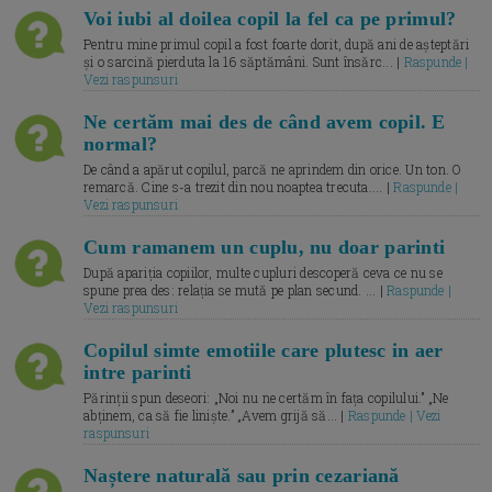
Voi iubi al doilea copil la fel ca pe primul?
Pentru mine primul copil a fost foarte dorit, după ani de așteptări
și o sarcină pierduta la 16 săptămâni. Sunt însărc... |
Raspunde |
Vezi raspunsuri
Ne certăm mai des de când avem copil. E
normal?
De când a apărut copilul, parcă ne aprindem din orice. Un ton. O
remarcă. Cine s-a trezit din nou noaptea trecuta.... |
Raspunde |
Vezi raspunsuri
Cum ramanem un cuplu, nu doar parinti
După apariția copiilor, multe cupluri descoperă ceva ce nu se
spune prea des: relația se mută pe plan secund. ... |
Raspunde |
Vezi raspunsuri
Copilul simte emotiile care plutesc in aer
intre parinti
Părinții spun deseori: „Noi nu ne certăm în fața copilului.” „Ne
abținem, ca să fie liniște.” „Avem grijă să... |
Raspunde | Vezi
raspunsuri
Naștere naturală sau prin cezariană