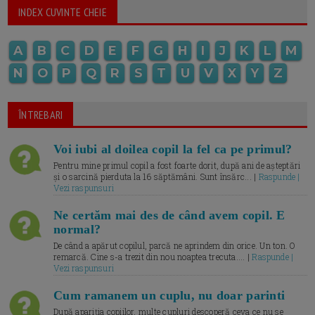
INDEX CUVINTE CHEIE
A
B
C
D
E
F
G
H
I
J
K
L
M
N
O
P
Q
R
S
T
U
V
X
Y
Z
ÎNTREBARI
Voi iubi al doilea copil la fel ca pe primul?
Pentru mine primul copil a fost foarte dorit, după ani de așteptări
și o sarcină pierduta la 16 săptămâni. Sunt însărc... |
Raspunde |
Vezi raspunsuri
Ne certăm mai des de când avem copil. E
normal?
De când a apărut copilul, parcă ne aprindem din orice. Un ton. O
remarcă. Cine s-a trezit din nou noaptea trecuta.... |
Raspunde |
Vezi raspunsuri
Cum ramanem un cuplu, nu doar parinti
După apariția copiilor, multe cupluri descoperă ceva ce nu se