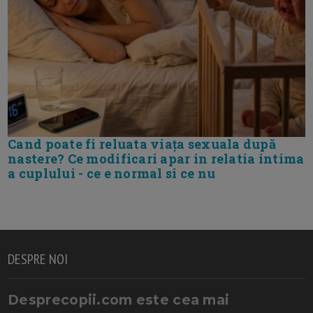
Cand poate fi reluata viața sexuala după
nastere? Ce modificari apar in relatia intima
a cuplului - ce e normal si ce nu
DESPRE NOI
Desprecopii.com este cea mai