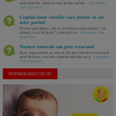
spune prea des: relația se mută pe plan secund. ... |
Raspunde |
Vezi raspunsuri
Copilul simte emotiile care plutesc in aer
intre parinti
Părinții spun deseori: „Noi nu ne certăm în fața copilului.” „Ne
abținem, ca să fie liniște.” „Avem grijă să... |
Raspunde | Vezi
raspunsuri
Naștere naturală sau prin cezariană
Bună, Dragi mămici, aș vrea să știu dacă cele care au născut la
peste 38 de ani, ce ați ales: nașterea naturală sau p... |
Raspunde |
Vezi raspunsuri
PROPUNERI REDACTOR SEF