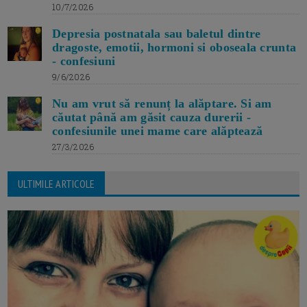
10/7/2026
Depresia postnatala sau baletul dintre
dragoste, emotii, hormoni si oboseala crunta
- confesiuni
9/6/2026
Nu am vrut să renunț la alăptare. Si am
căutat până am găsit cauza durerii -
confesiunile unei mame care alăptează
27/3/2026
ULTIMILE ARTICOLE