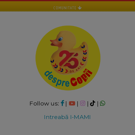
COMUNITATE
Follow us:
|
|
|
|
Intreabă I-MAMI