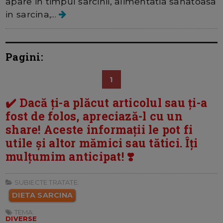
apare in timpul sarcinii, alimentatia sanatoasa
in sarcina,...
Pagini:
1
✔️ Dacă ți-a plăcut articolul sau ți-a
fost de folos, apreciază-l cu un
share! Aceste informații le pot fi
utile și altor mămici sau tătici. Îți
mulțumim anticipat! ❣️
SUBIECTE TRATATE:
DIETA SARCINA
TEMA:
DIVERSE