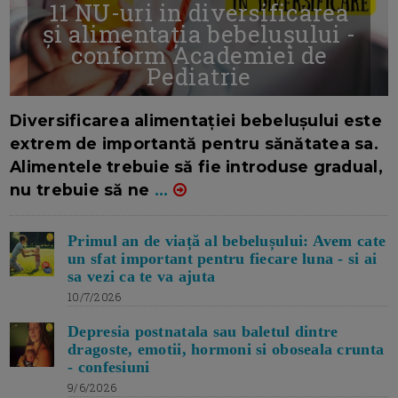
11 NU-uri in diversificarea
și alimentația bebelușului -
conform Academiei de
Pediatrie
16/7/2026
AUTOR: EDITOR DC.
Diversificarea alimentației bebelușului este
extrem de importantă pentru sănătatea sa.
Alimentele trebuie să fie introduse gradual,
nu trebuie să ne
...
Primul an de viață al bebelușului: Avem cate
un sfat important pentru fiecare luna - si ai
sa vezi ca te va ajuta
10/7/2026
Depresia postnatala sau baletul dintre
dragoste, emotii, hormoni si oboseala crunta
- confesiuni
9/6/2026