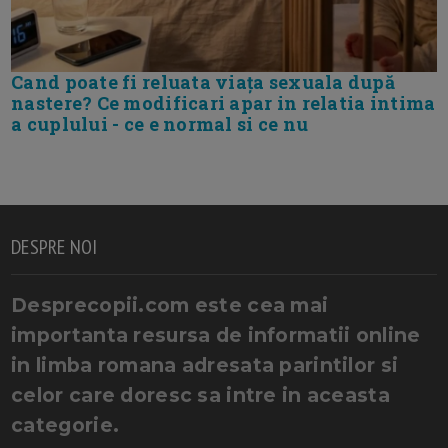
Cand poate fi reluata viața sexuala după
nastere? Ce modificari apar in relatia intima
a cuplului - ce e normal si ce nu
DESPRE NOI
Desprecopii.com este cea mai
importanta resursa de informatii online
in limba romana adresata parintilor si
celor care doresc sa intre in aceasta
categorie.