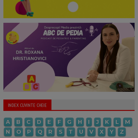
INDEX CUVINTE CHEIE
A
B
C
D
E
F
G
H
I
J
K
L
M
N
O
P
Q
R
S
T
U
V
X
Y
Z