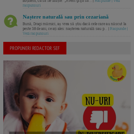
abținem, ca să fie liniște.” „Avem grijă să... |
Raspunde | Vezi
raspunsuri
Naștere naturală sau prin cezariană
Bună, Dragi mămici, aș vrea să știu dacă cele care au născut la
peste 38 de ani, ce ați ales: nașterea naturală sau p... |
Raspunde |
Vezi raspunsuri
PROPUNERI REDACTOR SEF