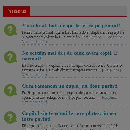
ÎNTREBARI
Voi iubi al doilea copil la fel ca pe primul?
Pentru mine primul copil a fost foarte dorit, după ani de așteptări
și o sarcină pierduta la 16 săptămâni. Sunt însărc... |
Raspunde |
Vezi raspunsuri
Ne certăm mai des de când avem copil. E
normal?
De când a apărut copilul, parcă ne aprindem din orice. Un ton. O
remarcă. Cine s-a trezit din nou noaptea trecuta.... |
Raspunde |
Vezi raspunsuri
Cum ramanem un cuplu, nu doar parinti
După apariția copiilor, multe cupluri descoperă ceva ce nu se
spune prea des: relația se mută pe plan secund. ... |
Raspunde |
Vezi raspunsuri
Copilul simte emotiile care plutesc in aer
intre parinti
Părinții spun deseori: „Noi nu ne certăm în fața copilului.” „Ne