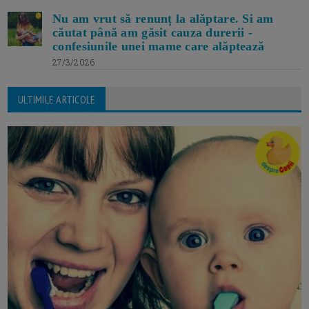
Nu am vrut să renunț la alăptare. Si am
căutat până am găsit cauza durerii -
confesiunile unei mame care alăptează
27/3/2026
ULTIMILE ARTICOLE