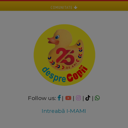
COMUNITATE
Follow us:
|
|
|
|
Intreabă I-MAMI