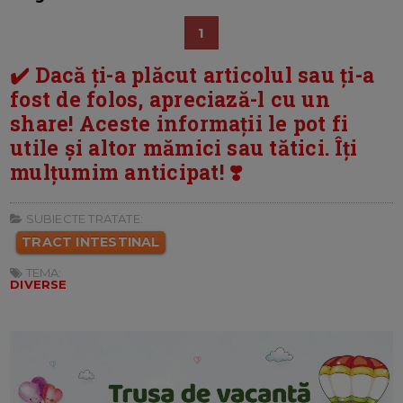
1
✔️ Dacă ți-a plăcut articolul sau ți-a
fost de folos, apreciază-l cu un
share! Aceste informații le pot fi
utile și altor mămici sau tătici. Îți
mulțumim anticipat! ❣️
SUBIECTE TRATATE:
TRACT INTESTINAL
TEMA:
DIVERSE