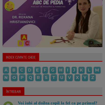
INDEX CUVINTE CHEIE
A
B
C
D
E
F
G
H
I
J
K
L
M
N
O
P
Q
R
S
T
U
V
X
Y
Z
ÎNTREBARI
Voi iubi al doilea copil la fel ca pe primul?