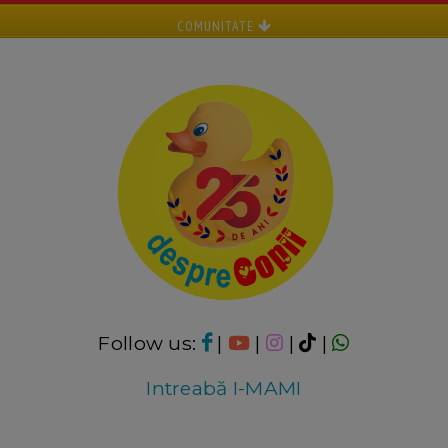
COMUNITATE
Follow us:
|
|
|
|
Intreabă I-MAMI