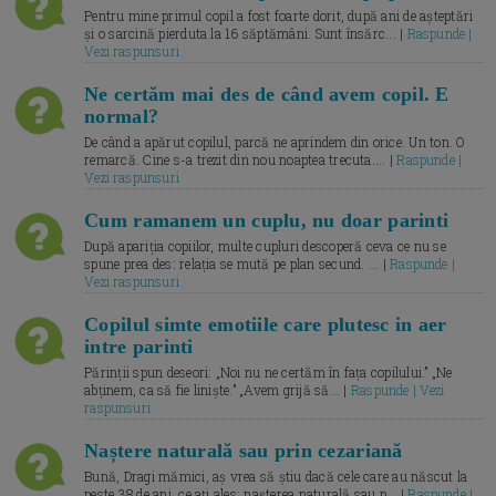
Pentru mine primul copil a fost foarte dorit, după ani de așteptări
și o sarcină pierduta la 16 săptămâni. Sunt însărc... |
Raspunde |
Vezi raspunsuri
Ne certăm mai des de când avem copil. E
normal?
De când a apărut copilul, parcă ne aprindem din orice. Un ton. O
remarcă. Cine s-a trezit din nou noaptea trecuta.... |
Raspunde |
Vezi raspunsuri
Cum ramanem un cuplu, nu doar parinti
După apariția copiilor, multe cupluri descoperă ceva ce nu se
spune prea des: relația se mută pe plan secund. ... |
Raspunde |
Vezi raspunsuri
Copilul simte emotiile care plutesc in aer
intre parinti
Părinții spun deseori: „Noi nu ne certăm în fața copilului.” „Ne
abținem, ca să fie liniște.” „Avem grijă să... |
Raspunde | Vezi
raspunsuri
Naștere naturală sau prin cezariană
Bună, Dragi mămici, aș vrea să știu dacă cele care au născut la
peste 38 de ani, ce ați ales: nașterea naturală sau p... |
Raspunde |