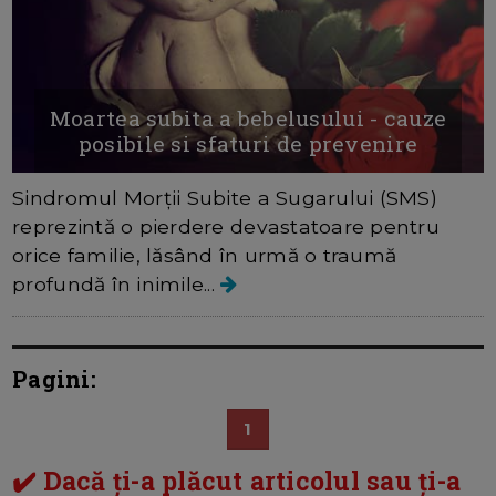
Moartea subita a bebelusului - cauze
posibile si sfaturi de prevenire
Sindromul Morții Subite a Sugarului (SMS)
reprezintă o pierdere devastatoare pentru
orice familie, lăsând în urmă o traumă
profundă în inimile...
Pagini:
1
✔️ Dacă ți-a plăcut articolul sau ți-a