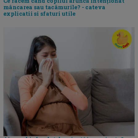
Ce facem când copilul aruncă intenționat
mâncarea sau tacâmurile? - cateva
explicatii si sfaturi utile