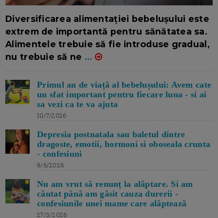
16/7/2026
AUTOR: EDITOR DC.
Diversificarea alimentației bebelușului este
extrem de importantă pentru sănătatea sa.
Alimentele trebuie să fie introduse gradual,
nu trebuie să ne
...
Primul an de viață al bebelușului: Avem cate
un sfat important pentru fiecare luna - si ai
sa vezi ca te va ajuta
10/7/2026
Depresia postnatala sau baletul dintre
dragoste, emotii, hormoni si oboseala crunta
- confesiuni
9/6/2026
Nu am vrut să renunț la alăptare. Si am
căutat până am găsit cauza durerii -
confesiunile unei mame care alăptează
27/3/2026