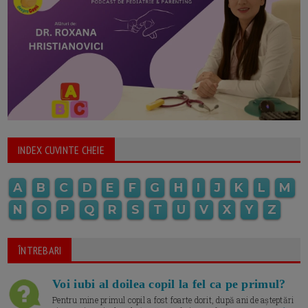
INDEX CUVINTE CHEIE
A
B
C
D
E
F
G
H
I
J
K
L
M
N
O
P
Q
R
S
T
U
V
X
Y
Z
ÎNTREBARI
Voi iubi al doilea copil la fel ca pe primul?
Pentru mine primul copil a fost foarte dorit, după ani de așteptări