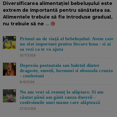
Diversificarea alimentației bebelușului este
extrem de importantă pentru sănătatea sa.
Alimentele trebuie să fie introduse gradual,
nu trebuie să ne
...
Primul an de viață al bebelușului: Avem cate
un sfat important pentru fiecare luna - si ai
sa vezi ca te va ajuta
10/7/2026
Depresia postnatala sau baletul dintre
dragoste, emotii, hormoni si oboseala crunta
- confesiuni
9/6/2026
Nu am vrut să renunț la alăptare. Si am
căutat până am găsit cauza durerii -
confesiunile unei mame care alăptează
27/3/2026