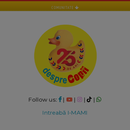
COMUNITATE
Follow us:
|
|
|
|
Intreabă I-MAMI