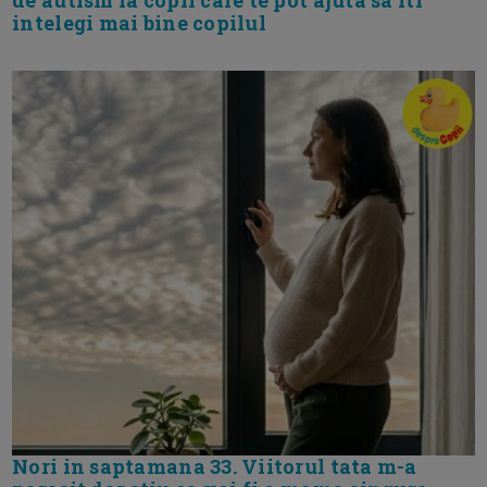
intelegi mai bine copilul
Nori in saptamana 33. Viitorul tata m-a