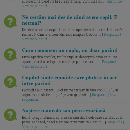
și o sarcină pierduta la 16 săptămâni. Sunt însărc... |
Raspunde |
Vezi raspunsuri
Ne certăm mai des de când avem copil. E
normal?
De când a apărut copilul, parcă ne aprindem din orice. Un ton. O
remarcă. Cine s-a trezit din nou noaptea trecuta.... |
Raspunde |
Vezi raspunsuri
Cum ramanem un cuplu, nu doar parinti
După apariția copiilor, multe cupluri descoperă ceva ce nu se
spune prea des: relația se mută pe plan secund. ... |
Raspunde |
Vezi raspunsuri
Copilul simte emotiile care plutesc in aer
intre parinti
Părinții spun deseori: „Noi nu ne certăm în fața copilului.” „Ne
abținem, ca să fie liniște.” „Avem grijă să... |
Raspunde | Vezi
raspunsuri
Naștere naturală sau prin cezariană
Bună, Dragi mămici, aș vrea să știu dacă cele care au născut la
peste 38 de ani, ce ați ales: nașterea naturală sau p... |
Raspunde |
Vezi raspunsuri