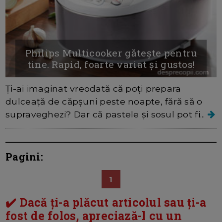
Philips Multicooker gătește pentru
tine. Rapid, foarte variat și gustos!
Ți-ai imaginat vreodată că poți prepara
dulceață de căpșuni peste noapte, fără să o
supraveghezi? Dar că pastele și sosul pot fi...
Pagini:
1
✔️ Dacă ți-a plăcut articolul sau ți-a
fost de folos, apreciază-l cu un