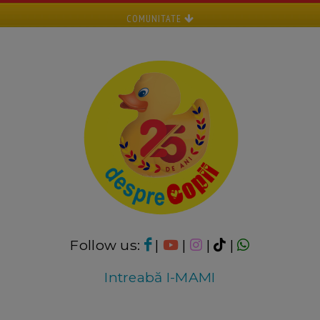
COMUNITATE
Follow us:
|
|
|
|
Intreabă I-MAMI