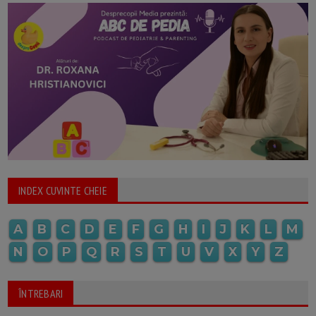
INDEX CUVINTE CHEIE
A
B
C
D
E
F
G
H
I
J
K
L
M
N
O
P
Q
R
S
T
U
V
X
Y
Z
ÎNTREBARI