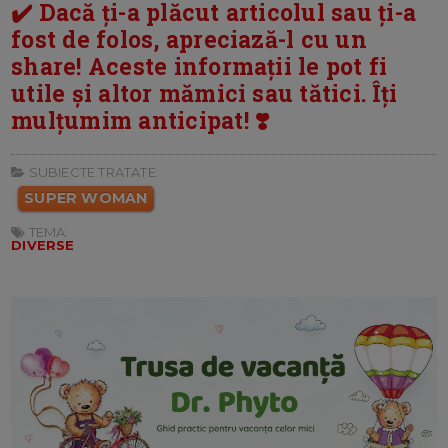
✔️ Dacă ți-a plăcut articolul sau ți-a
fost de folos, apreciază-l cu un
share! Aceste informații le pot fi
utile și altor mămici sau tătici. Îți
mulțumim anticipat! ❣️
SUBIECTE TRATATE:
SUPER WOMAN
TEMA:
DIVERSE