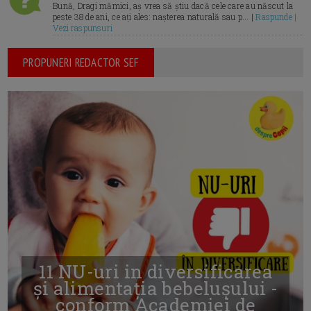
Bună, Dragi mămici, aș vrea să știu dacă cele care au născut la
peste 38 de ani, ce ați ales: nașterea naturală sau p... |
Raspunde |
Vezi raspunsuri
PROPUNERI REDACTOR SEF
11 NU-uri in diversificarea
și alimentația bebelușului -
conform Academiei de