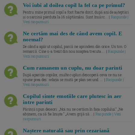
Voi iubi al doilea copil la fel ca pe primul?
Pentru mine primul copil a fost foarte dorit, după ani de așteptări
și o sarcină pierduta la 16 săptămâni. Sunt însărc... |
Raspunde |
Vezi raspunsuri
Ne certăm mai des de când avem copil. E
normal?
De când a apărut copilul, parcă ne aprindem din orice. Un ton. O
remarcă. Cine s-a trezit din nou noaptea trecuta.... |
Raspunde |
Vezi raspunsuri
Cum ramanem un cuplu, nu doar parinti
După apariția copiilor, multe cupluri descoperă ceva ce nu se
spune prea des: relația se mută pe plan secund. ... |
Raspunde |
Vezi raspunsuri
Copilul simte emotiile care plutesc in aer
intre parinti
Părinții spun deseori: „Noi nu ne certăm în fața copilului.” „Ne
abținem, ca să fie liniște.” „Avem grijă să... |
Raspunde | Vezi
raspunsuri
Naștere naturală sau prin cezariană