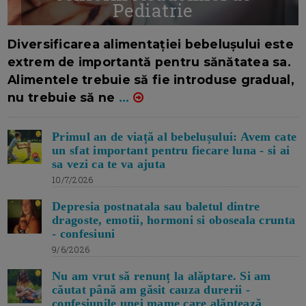
Pediatrie
16/7/2026
AUTOR: EDITOR DC.
Diversificarea alimentației bebelușului este
extrem de importantă pentru sănătatea sa.
Alimentele trebuie să fie introduse gradual,
nu trebuie să ne
...
Primul an de viață al bebelușului: Avem cate
un sfat important pentru fiecare luna - si ai
sa vezi ca te va ajuta
10/7/2026
Depresia postnatala sau baletul dintre
dragoste, emotii, hormoni si oboseala crunta
- confesiuni
9/6/2026
Nu am vrut să renunț la alăptare. Si am
căutat până am găsit cauza durerii -
confesiunile unei mame care alăptează