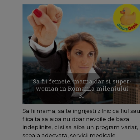
Sa fii femeie, mama dar si super-
woman in Romania mileniului
3...
Sa fii mama, sa te ingrijesti zilnic ca fiul sa
fiica ta sa aiba nu doar nevoile de baza
indeplinite, ci si sa aiba un program variat,
scoala adecvata, servicii medicale