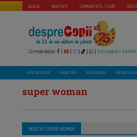
ACASA
NOUTATI
COMUNITATE / CLUB
SPECI
Urmărește:
|
|
|
|
|
Intreabă I-MAMI
FERTILITATE
SARCINA
NASTEREA
BEBELUSU
super woman
NOUTATI SUPER WOMAN