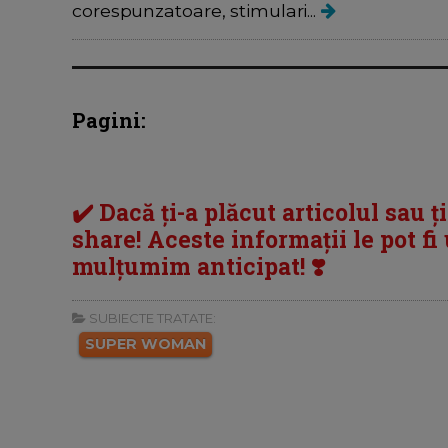
corespunzatoare, stimulari...
Pagini:
✔️ Dacă ți-a plăcut articolul sau ț
share! Aceste informații le pot fi u
mulțumim anticipat! ❣️
SUBIECTE TRATATE:
SUPER WOMAN