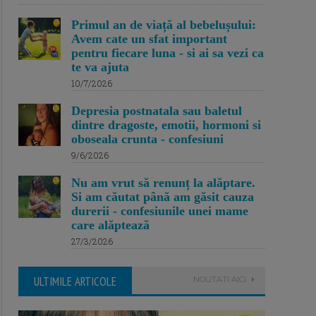
Primul an de viață al bebelușului:
Avem cate un sfat important
pentru fiecare luna - si ai sa vezi ca
te va ajuta
10/7/2026
Depresia postnatala sau baletul
dintre dragoste, emotii, hormoni si
oboseala crunta - confesiuni
9/6/2026
Nu am vrut să renunț la alăptare.
Si am căutat până am găsit cauza
durerii - confesiunile unei mame
care alăptează
27/3/2026
ULTIMILE ARTICOLE
NOUTATI AICI