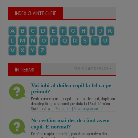
INDEX CUVINTE CHEIE
A
B
C
D
E
F
G
H
I
J
K
L
M
N
O
P
Q
R
S
T
U
V
X
Y
Z
ÎNTREBARI
PUNE O ÎNTREBARE
Voi iubi al doilea copil la fel ca pe
primul?
Pentru mine primul copil a fost foarte dorit, după ani
de așteptări și o sarcină pierduta la 16 săptămâni.
Sunt însărc... |
Raspunde | Vezi raspunsuri
Ne certăm mai des de când avem
copil. E normal?
De când a apărut copilul, parcă ne aprindem din