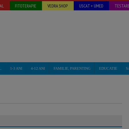
AL
FITOTERAPIE
VEDRA SHOP
USCAT + UMED
TESTARE
L
1-3 ANI
4-12 ANI
FAMILIE, PARENTING
EDUCATIE
S