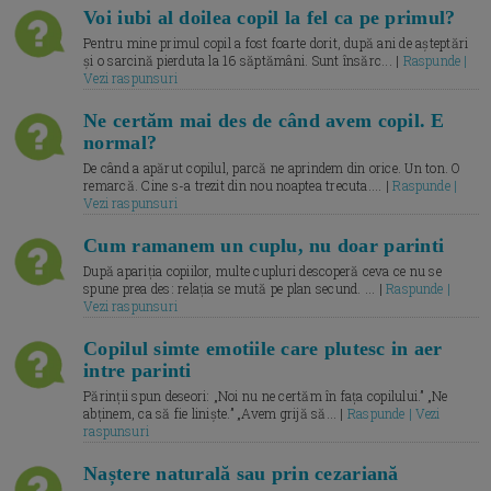
Voi iubi al doilea copil la fel ca pe primul?
Pentru mine primul copil a fost foarte dorit, după ani de așteptări
și o sarcină pierduta la 16 săptămâni. Sunt însărc... |
Raspunde |
Vezi raspunsuri
Ne certăm mai des de când avem copil. E
normal?
De când a apărut copilul, parcă ne aprindem din orice. Un ton. O
remarcă. Cine s-a trezit din nou noaptea trecuta.... |
Raspunde |
Vezi raspunsuri
Cum ramanem un cuplu, nu doar parinti
După apariția copiilor, multe cupluri descoperă ceva ce nu se
spune prea des: relația se mută pe plan secund. ... |
Raspunde |
Vezi raspunsuri
Copilul simte emotiile care plutesc in aer
intre parinti
Părinții spun deseori: „Noi nu ne certăm în fața copilului.” „Ne
abținem, ca să fie liniște.” „Avem grijă să... |
Raspunde | Vezi
raspunsuri
Naștere naturală sau prin cezariană