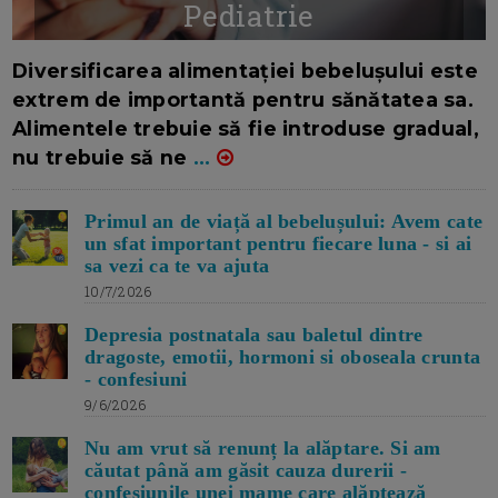
Pediatrie
16/7/2026
AUTOR: EDITOR DC.
Diversificarea alimentației bebelușului este
extrem de importantă pentru sănătatea sa.
Alimentele trebuie să fie introduse gradual,
nu trebuie să ne
...
Primul an de viață al bebelușului: Avem cate
un sfat important pentru fiecare luna - si ai
sa vezi ca te va ajuta
10/7/2026
Depresia postnatala sau baletul dintre
dragoste, emotii, hormoni si oboseala crunta
- confesiuni
9/6/2026
Nu am vrut să renunț la alăptare. Si am
căutat până am găsit cauza durerii -
confesiunile unei mame care alăptează