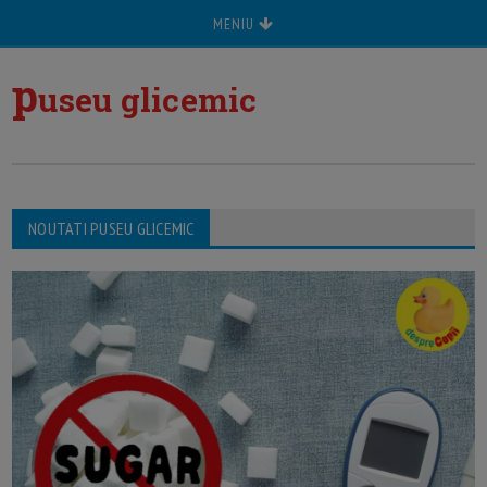
MENIU
p
useu glicemic
NOUTATI PUSEU GLICEMIC