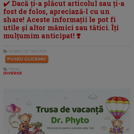
✔️ Dacă ți-a plăcut articolul sau ți-a
fost de folos, apreciază-l cu un
share! Aceste informații le pot fi
utile și altor mămici sau tătici. Îți
mulțumim anticipat! ❣️
SUBIECTE TRATATE:
PUSEU GLICEMIC
TEMA:
DIVERSE