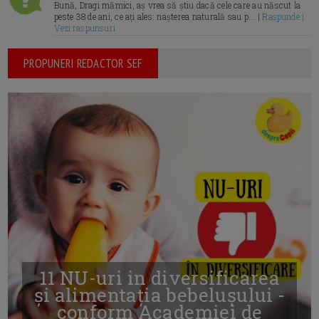
Bună, Dragi mămici, aș vrea să știu dacă cele care au născut la
peste 38 de ani, ce ați ales: nașterea naturală sau p... |
Raspunde |
Vezi raspunsuri
PROPUNERI REDACTOR SEF
11 NU-uri in diversificarea
și alimentația bebelușului -
conform Academiei de