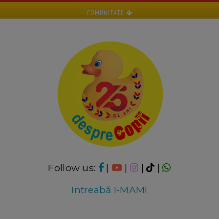
COMUNITATE
Follow us:
|
|
|
|
Intreabă I-MAMI