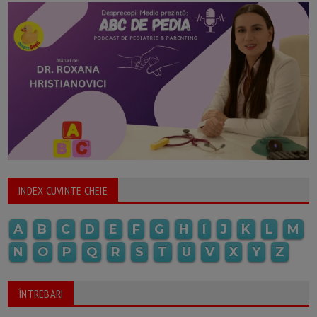
INDEX CUVINTE CHEIE
A
B
C
D
E
F
G
H
I
J
K
L
M
N
O
P
Q
R
S
T
U
V
X
Y
Z
ÎNTREBARI