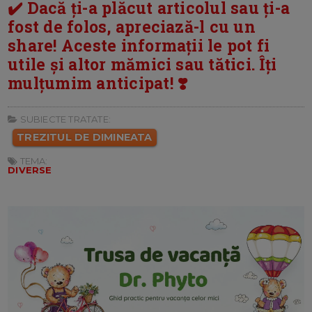
✔️ Dacă ți-a plăcut articolul sau ți-a
fost de folos, apreciază-l cu un
share! Aceste informații le pot fi
utile și altor mămici sau tătici. Îți
mulțumim anticipat! ❣️
SUBIECTE TRATATE:
TREZITUL DE DIMINEATA
TEMA:
DIVERSE