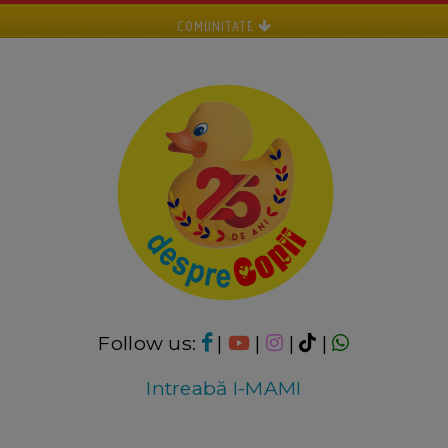
COMUNITATE
Follow us:
|
|
|
|
Intreabă I-MAMI