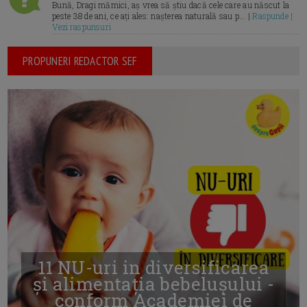
Bună, Dragi mămici, aș vrea să știu dacă cele care au născut la
peste 38 de ani, ce ați ales: nașterea naturală sau p... |
Raspunde |
Vezi raspunsuri
PROPUNERI REDACTOR SEF
11 NU-uri in diversificarea
și alimentația bebelușului -
conform Academiei de