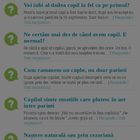
Voi iubi al doilea copil la fel ca pe primul?
Pentru mine primul copil a fost foarte dorit, după ani de așteptări
și o sarcină pierduta la 16 săptămâni. Sunt însărc... |
Raspunde |
Vezi raspunsuri
Ne certăm mai des de când avem copil. E
normal?
De când a apărut copilul, parcă ne aprindem din orice. Un ton. O
remarcă. Cine s-a trezit din nou noaptea trecuta.... |
Raspunde |
Vezi raspunsuri
Cum ramanem un cuplu, nu doar parinti
După apariția copiilor, multe cupluri descoperă ceva ce nu se
spune prea des: relația se mută pe plan secund. ... |
Raspunde |
Vezi raspunsuri
Copilul simte emotiile care plutesc in aer
intre parinti
Părinții spun deseori: „Noi nu ne certăm în fața copilului.” „Ne
abținem, ca să fie liniște.” „Avem grijă să... |
Raspunde | Vezi
raspunsuri
Naștere naturală sau prin cezariană