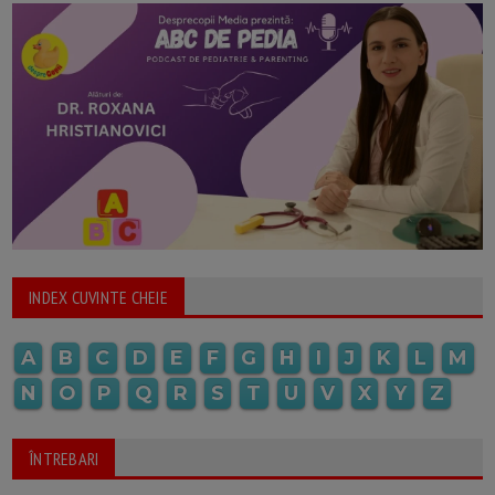
INDEX CUVINTE CHEIE
A
B
C
D
E
F
G
H
I
J
K
L
M
N
O
P
Q
R
S
T
U
V
X
Y
Z
ÎNTREBARI