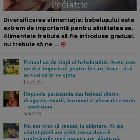
Pediatrie
16/7/2026
AUTOR: EDITOR DC.
Diversificarea alimentației bebelușului este
extrem de importantă pentru sănătatea sa.
Alimentele trebuie să fie introduse gradual,
nu trebuie să ne
...
Primul an de viață al bebelușului: Avem cate
un sfat important pentru fiecare luna - si ai
sa vezi ca te va ajuta
10/7/2026
Depresia postnatala sau baletul dintre
dragoste, emotii, hormoni si oboseala crunta
- confesiuni
9/6/2026
Nu am vrut să renunț la alăptare. Si am
căutat până am găsit cauza durerii -
confesiunile unei mame care alăptează