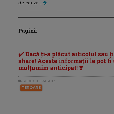
de cauza....
Pagini:
✔️ Dacă ți-a plăcut articolul sau ț
share! Aceste informații le pot fi u
mulțumim anticipat! ❣️
SUBIECTE TRATATE:
TEROARE