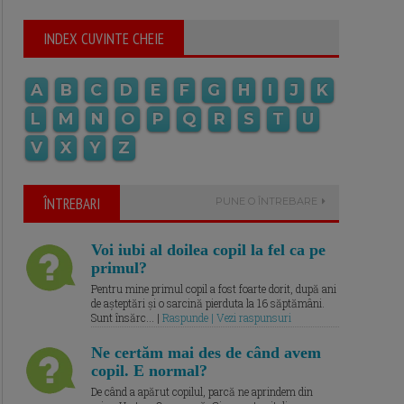
INDEX CUVINTE CHEIE
A
B
C
D
E
F
G
H
I
J
K
L
M
N
O
P
Q
R
S
T
U
V
X
Y
Z
ÎNTREBARI
PUNE O ÎNTREBARE
Voi iubi al doilea copil la fel ca pe
primul?
Pentru mine primul copil a fost foarte dorit, după ani
de așteptări și o sarcină pierduta la 16 săptămâni.
Sunt însărc... |
Raspunde | Vezi raspunsuri
Ne certăm mai des de când avem
copil. E normal?
De când a apărut copilul, parcă ne aprindem din