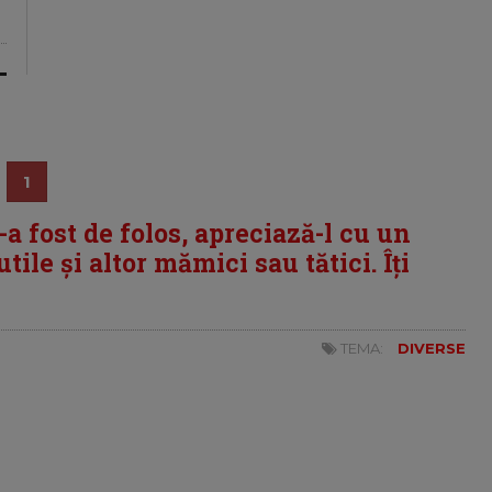
1
i-a fost de folos, apreciază-l cu un
tile și altor mămici sau tătici. Îți
TEMA:
DIVERSE