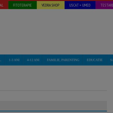
AL
FITOTERAPIE
VEDRA SHOP
USCAT + UMED
TESTARE
L
1-3 ANI
4-12 ANI
FAMILIE, PARENTING
EDUCATIE
S