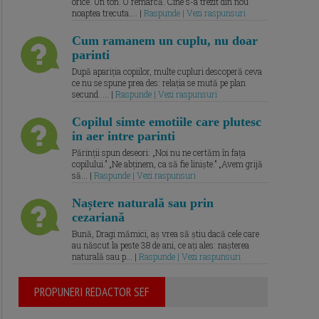
orice. Un ton. O remarcă. Cine s-a trezit din nou
noaptea trecuta.... |
Raspunde | Vezi raspunsuri
Cum ramanem un cuplu, nu doar
parinti
După apariția copiilor, multe cupluri descoperă ceva
ce nu se spune prea des: relația se mută pe plan
secund. ... |
Raspunde | Vezi raspunsuri
Copilul simte emotiile care plutesc
in aer intre parinti
Părinții spun deseori: „Noi nu ne certăm în fața
copilului.” „Ne abținem, ca să fie liniște.” „Avem grijă
să... |
Raspunde | Vezi raspunsuri
Naștere naturală sau prin
cezariană
Bună, Dragi mămici, aș vrea să știu dacă cele care
au născut la peste 38 de ani, ce ați ales: nașterea
naturală sau p... |
Raspunde | Vezi raspunsuri
PROPUNERI REDACTOR SEF