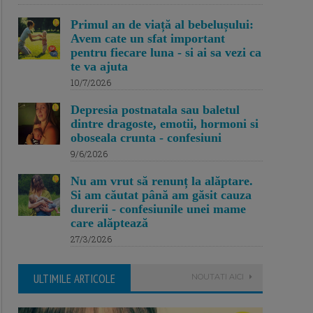
Primul an de viață al bebelușului:
Avem cate un sfat important
pentru fiecare luna - si ai sa vezi ca
te va ajuta
10/7/2026
Depresia postnatala sau baletul
dintre dragoste, emotii, hormoni si
oboseala crunta - confesiuni
9/6/2026
Nu am vrut să renunț la alăptare.
Si am căutat până am găsit cauza
durerii - confesiunile unei mame
care alăptează
27/3/2026
ULTIMILE ARTICOLE
NOUTATI AICI