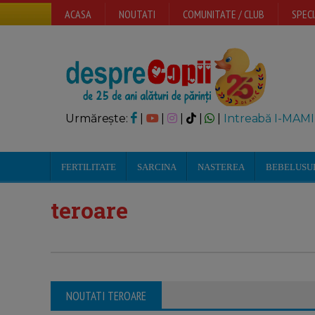
ACASA
NOUTATI
COMUNITATE / CLUB
SPECI
Urmărește:
|
|
|
|
|
Intreabă I-MAMI
FERTILITATE
SARCINA
NASTEREA
BEBELUSU
teroare
NOUTATI TEROARE