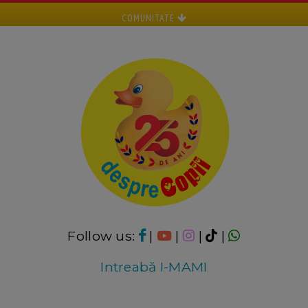
COMUNITATE
Follow us:
|
|
|
|
Intreabă I-MAMI