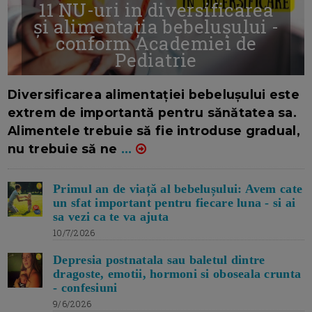
11 NU-uri in diversificarea
și alimentația bebelușului -
conform Academiei de
Pediatrie
16/7/2026
AUTOR: EDITOR DC.
Diversificarea alimentației bebelușului este
extrem de importantă pentru sănătatea sa.
Alimentele trebuie să fie introduse gradual,
nu trebuie să ne
...
Primul an de viață al bebelușului: Avem cate
un sfat important pentru fiecare luna - si ai
sa vezi ca te va ajuta
10/7/2026
Depresia postnatala sau baletul dintre
dragoste, emotii, hormoni si oboseala crunta
- confesiuni
9/6/2026