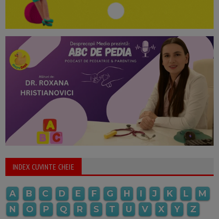
INDEX CUVINTE CHEIE
A
B
C
D
E
F
G
H
I
J
K
L
M
N
O
P
Q
R
S
T
U
V
X
Y
Z