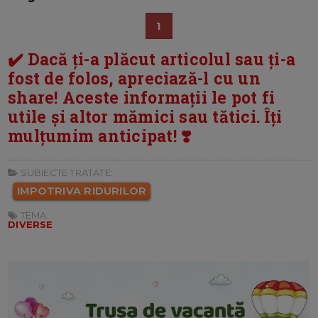
1
✔️ Dacă ți-a plăcut articolul sau ți-a
fost de folos, apreciază-l cu un
share! Aceste informații le pot fi
utile și altor mămici sau tătici. Îți
mulțumim anticipat! ❣️
SUBIECTE TRATATE:
IMPOTRIVA RIDURILOR
TEMA:
DIVERSE