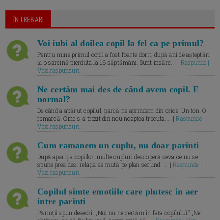
ÎNTREBARI
Voi iubi al doilea copil la fel ca pe primul?
Pentru mine primul copil a fost foarte dorit, după ani de așteptări
și o sarcină pierduta la 16 săptămâni. Sunt însărc... |
Raspunde |
Vezi raspunsuri
Ne certăm mai des de când avem copil. E
normal?
De când a apărut copilul, parcă ne aprindem din orice. Un ton. O
remarcă. Cine s-a trezit din nou noaptea trecuta.... |
Raspunde |
Vezi raspunsuri
Cum ramanem un cuplu, nu doar parinti
După apariția copiilor, multe cupluri descoperă ceva ce nu se
spune prea des: relația se mută pe plan secund. ... |
Raspunde |
Vezi raspunsuri
Copilul simte emotiile care plutesc in aer
intre parinti
Părinții spun deseori: „Noi nu ne certăm în fața copilului.” „Ne