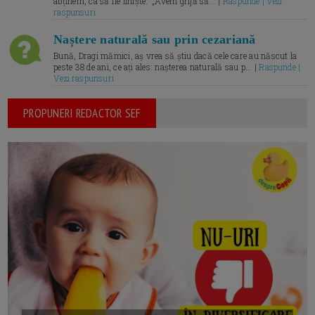
abținem, ca să fie liniște.” „Avem grijă să... |
Raspunde | Vezi
raspunsuri
Naștere naturală sau prin cezariană
Bună, Dragi mămici, aș vrea să știu dacă cele care au născut la
peste 38 de ani, ce ați ales: nașterea naturală sau p... |
Raspunde |
Vezi raspunsuri
PROPUNERI REDACTOR SEF