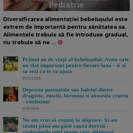
Pediatrie
16/7/2026
AUTOR: EDITOR DC.
Diversificarea alimentației bebelușului este
extrem de importantă pentru sănătatea sa.
Alimentele trebuie să fie introduse gradual,
nu trebuie să ne
...
Primul an de viață al bebelușului: Avem cate
un sfat important pentru fiecare luna - si ai
sa vezi ca te va ajuta
10/7/2026
Depresia postnatala sau baletul dintre
dragoste, emotii, hormoni si oboseala crunta
- confesiuni
9/6/2026
Nu am vrut să renunț la alăptare. Si am
căutat până am găsit cauza durerii -
confesiunile unei mame care alăptează