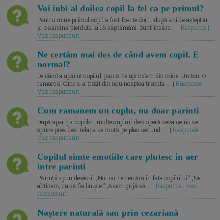
Voi iubi al doilea copil la fel ca pe primul?
Pentru mine primul copil a fost foarte dorit, după ani de așteptări
și o sarcină pierduta la 16 săptămâni. Sunt însărc... |
Raspunde |
Vezi raspunsuri
Ne certăm mai des de când avem copil. E
normal?
De când a apărut copilul, parcă ne aprindem din orice. Un ton. O
remarcă. Cine s-a trezit din nou noaptea trecuta.... |
Raspunde |
Vezi raspunsuri
Cum ramanem un cuplu, nu doar parinti
După apariția copiilor, multe cupluri descoperă ceva ce nu se
spune prea des: relația se mută pe plan secund. ... |
Raspunde |
Vezi raspunsuri
Copilul simte emotiile care plutesc in aer
intre parinti
Părinții spun deseori: „Noi nu ne certăm în fața copilului.” „Ne
abținem, ca să fie liniște.” „Avem grijă să... |
Raspunde | Vezi
raspunsuri
Naștere naturală sau prin cezariană