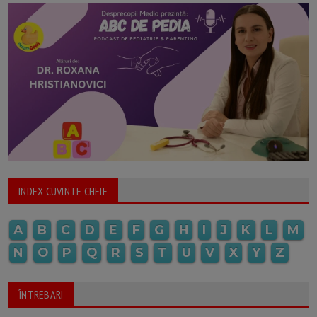
INDEX CUVINTE CHEIE
A
B
C
D
E
F
G
H
I
J
K
L
M
N
O
P
Q
R
S
T
U
V
X
Y
Z
ÎNTREBARI