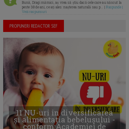
Bună, Dragi mămici, aș vrea să știu dacă cele care au născut la
peste 38 de ani, ce ați ales: nașterea naturală sau p... |
Raspunde |
Vezi raspunsuri
PROPUNERI REDACTOR SEF
11 NU-uri in diversificarea
și alimentația bebelușului -
conform Academiei de