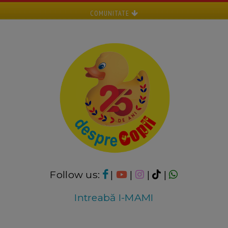
COMUNITATE
Follow us:
|
|
|
|
Intreabă I-MAMI