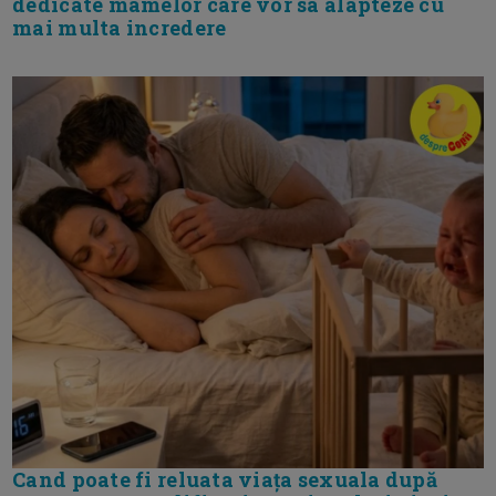
dedicate mamelor care vor sa alapteze cu
mai multa incredere
Cand poate fi reluata viața sexuala după