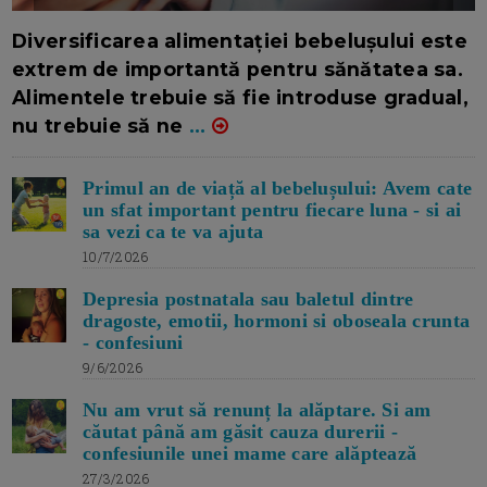
16/7/2026
AUTOR: EDITOR DC.
Diversificarea alimentației bebelușului este
extrem de importantă pentru sănătatea sa.
Alimentele trebuie să fie introduse gradual,
nu trebuie să ne
...
Primul an de viață al bebelușului: Avem cate
un sfat important pentru fiecare luna - si ai
sa vezi ca te va ajuta
10/7/2026
Depresia postnatala sau baletul dintre
dragoste, emotii, hormoni si oboseala crunta
- confesiuni
9/6/2026
Nu am vrut să renunț la alăptare. Si am
căutat până am găsit cauza durerii -
confesiunile unei mame care alăptează
27/3/2026