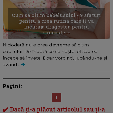
Cum sa citim bebelusului - 9 sfaturi
pentru a crea rutina care ii va
incuraja dragostea pentru
cunoastere
Niciodată nu e prea devreme să citim
copilului. De îndată ce se naște, el sau ea
începe să învețe. Doar vorbind, jucându-ne și
având...
Pagini:
1
✔️ Dacă ți-a plăcut articolul sau ți-a