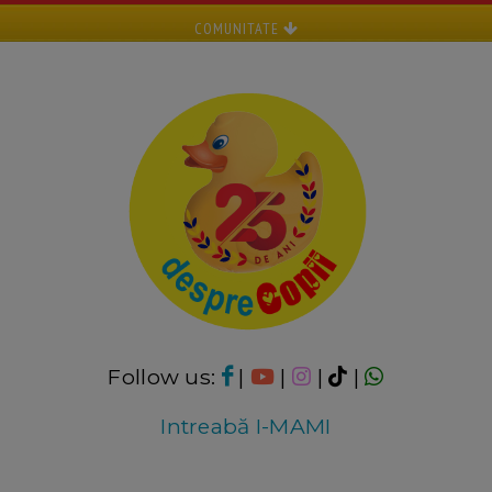
COMUNITATE
Follow us:
|
|
|
|
Intreabă I-MAMI