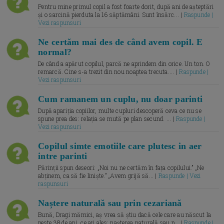
Pentru mine primul copil a fost foarte dorit, după ani de așteptări
și o sarcină pierduta la 16 săptămâni. Sunt însărc... |
Raspunde |
Vezi raspunsuri
Ne certăm mai des de când avem copil. E
normal?
De când a apărut copilul, parcă ne aprindem din orice. Un ton. O
remarcă. Cine s-a trezit din nou noaptea trecuta.... |
Raspunde |
Vezi raspunsuri
Cum ramanem un cuplu, nu doar parinti
După apariția copiilor, multe cupluri descoperă ceva ce nu se
spune prea des: relația se mută pe plan secund. ... |
Raspunde |
Vezi raspunsuri
Copilul simte emotiile care plutesc in aer
intre parinti
Părinții spun deseori: „Noi nu ne certăm în fața copilului.” „Ne
abținem, ca să fie liniște.” „Avem grijă să... |
Raspunde | Vezi
raspunsuri
Naștere naturală sau prin cezariană
Bună, Dragi mămici, aș vrea să știu dacă cele care au născut la
peste 38 de ani, ce ați ales: nașterea naturală sau p... |
Raspunde |