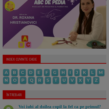
INDEX CUVINTE CHEIE
A
B
C
D
E
F
G
H
I
J
K
L
M
N
O
P
Q
R
S
T
U
V
X
Y
Z
ÎNTREBARI
Voi iubi al doilea copil la fel ca pe primul?