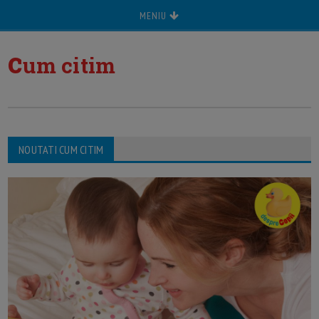
MENIU
c
um citim
NOUTATI CUM CITIM