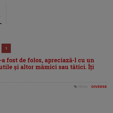
1
i-a fost de folos, apreciază-l cu un
tile și altor mămici sau tătici. Îți
TEMA:
DIVERSE