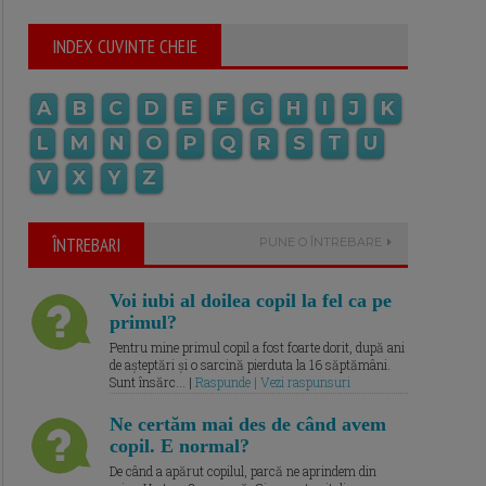
INDEX CUVINTE CHEIE
A
B
C
D
E
F
G
H
I
J
K
L
M
N
O
P
Q
R
S
T
U
V
X
Y
Z
ÎNTREBARI
PUNE O ÎNTREBARE
Voi iubi al doilea copil la fel ca pe
primul?
Pentru mine primul copil a fost foarte dorit, după ani
de așteptări și o sarcină pierduta la 16 săptămâni.
Sunt însărc... |
Raspunde | Vezi raspunsuri
Ne certăm mai des de când avem
copil. E normal?
De când a apărut copilul, parcă ne aprindem din