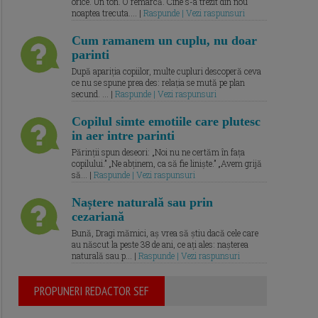
orice. Un ton. O remarcă. Cine s-a trezit din nou
noaptea trecuta.... |
Raspunde | Vezi raspunsuri
Cum ramanem un cuplu, nu doar
parinti
După apariția copiilor, multe cupluri descoperă ceva
ce nu se spune prea des: relația se mută pe plan
secund. ... |
Raspunde | Vezi raspunsuri
Copilul simte emotiile care plutesc
in aer intre parinti
Părinții spun deseori: „Noi nu ne certăm în fața
copilului.” „Ne abținem, ca să fie liniște.” „Avem grijă
să... |
Raspunde | Vezi raspunsuri
Naștere naturală sau prin
cezariană
Bună, Dragi mămici, aș vrea să știu dacă cele care
au născut la peste 38 de ani, ce ați ales: nașterea
naturală sau p... |
Raspunde | Vezi raspunsuri
PROPUNERI REDACTOR SEF