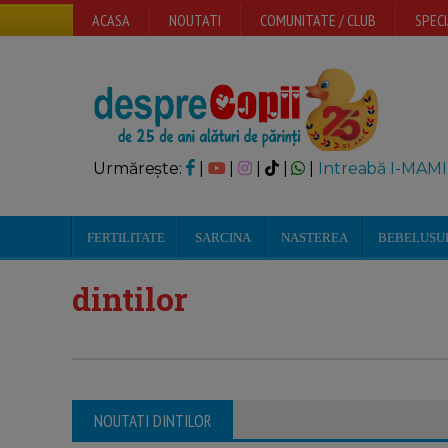
ACASA
NOUTATI
COMUNITATE / CLUB
SPECI
Urmărește:
|
|
|
|
|
Intreabă I-MAMI
FERTILITATE
SARCINA
NASTEREA
BEBELUSU
dintilor
NOUTATI DINTILOR
Ingrijirea dintilor in sarcina