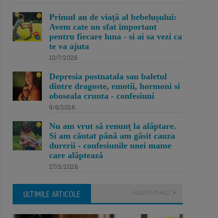
Primul an de viață al bebelușului:
Avem cate un sfat important
pentru fiecare luna - si ai sa vezi ca
te va ajuta
10/7/2026
Depresia postnatala sau baletul
dintre dragoste, emotii, hormoni si
oboseala crunta - confesiuni
9/6/2026
Nu am vrut să renunț la alăptare.
Si am căutat până am găsit cauza
durerii - confesiunile unei mame
care alăptează
27/3/2026
ULTIMILE ARTICOLE
NOUTATI AICI