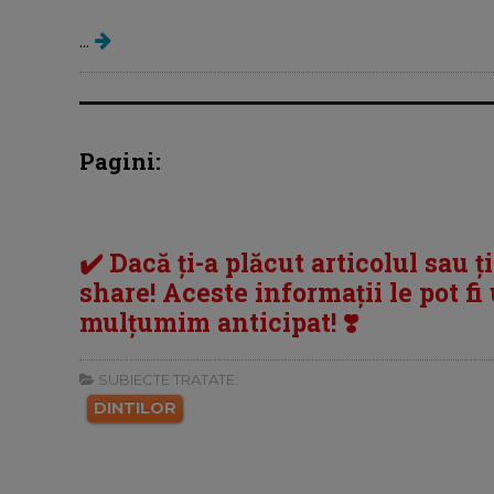
...
Pagini:
✔️ Dacă ți-a plăcut articolul sau ț
share! Aceste informații le pot fi u
mulțumim anticipat! ❣️
SUBIECTE TRATATE:
DINTILOR