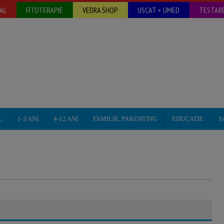
AL
FITOTERAPIE
VEDRA SHOP
USCAT + UMED
TESTARE
L
1-3 ANI
4-12 ANI
FAMILIE, PARENTING
EDUCATIE
S