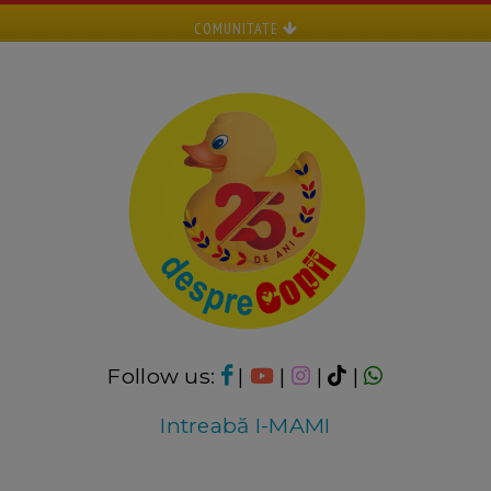
COMUNITATE
Follow us:
|
|
|
|
Intreabă I-MAMI