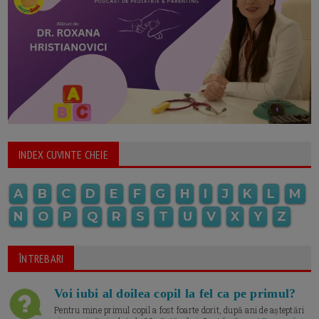
INDEX CUVINTE CHEIE
A
B
C
D
E
F
G
H
I
J
K
L
M
N
O
P
Q
R
S
T
U
V
X
Y
Z
ÎNTREBARI
Voi iubi al doilea copil la fel ca pe primul?
Pentru mine primul copil a fost foarte dorit, după ani de așteptări