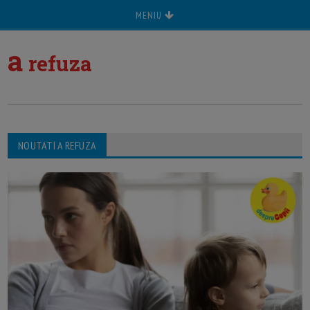
MENIU
a
refuza
NOUTATI A REFUZA