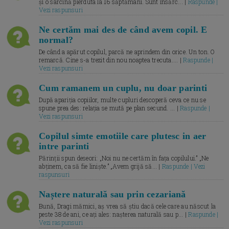
și o sarcină pierduta la 16 săptămâni. Sunt însărc... |
Raspunde |
Vezi raspunsuri
Ne certăm mai des de când avem copil. E
normal?
De când a apărut copilul, parcă ne aprindem din orice. Un ton. O
remarcă. Cine s-a trezit din nou noaptea trecuta.... |
Raspunde |
Vezi raspunsuri
Cum ramanem un cuplu, nu doar parinti
După apariția copiilor, multe cupluri descoperă ceva ce nu se
spune prea des: relația se mută pe plan secund. ... |
Raspunde |
Vezi raspunsuri
Copilul simte emotiile care plutesc in aer
intre parinti
Părinții spun deseori: „Noi nu ne certăm în fața copilului.” „Ne
abținem, ca să fie liniște.” „Avem grijă să... |
Raspunde | Vezi
raspunsuri
Naștere naturală sau prin cezariană
Bună, Dragi mămici, aș vrea să știu dacă cele care au născut la
peste 38 de ani, ce ați ales: nașterea naturală sau p... |
Raspunde |
Vezi raspunsuri