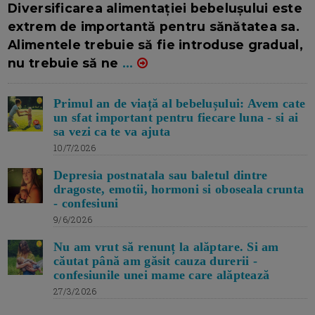
Diversificarea alimentației bebelușului este
extrem de importantă pentru sănătatea sa.
Alimentele trebuie să fie introduse gradual,
nu trebuie să ne
...
Primul an de viață al bebelușului: Avem cate
un sfat important pentru fiecare luna - si ai
sa vezi ca te va ajuta
10/7/2026
Depresia postnatala sau baletul dintre
dragoste, emotii, hormoni si oboseala crunta
- confesiuni
9/6/2026
Nu am vrut să renunț la alăptare. Si am
căutat până am găsit cauza durerii -
confesiunile unei mame care alăptează
27/3/2026