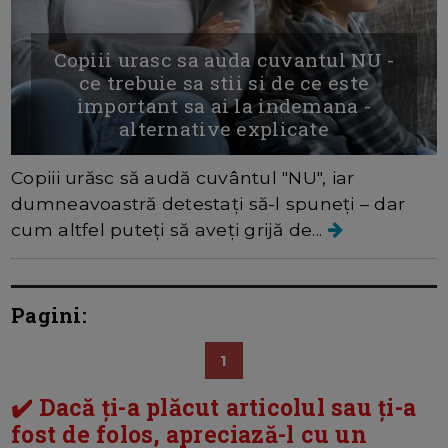
Copiii urasc sa auda cuvantul NU -
ce trebuie sa stii si de ce este
important sa ai la indemana -
alternative explicate
Copiii urăsc să audă cuvântul "NU", iar
dumneavoastră detestați să-l spuneți – dar
cum altfel puteți să aveți grijă de...
Pagini:
1
✔️ Dacă ți-a plăcut articolul sau ți-a
fost de folos, apreciază-l cu un