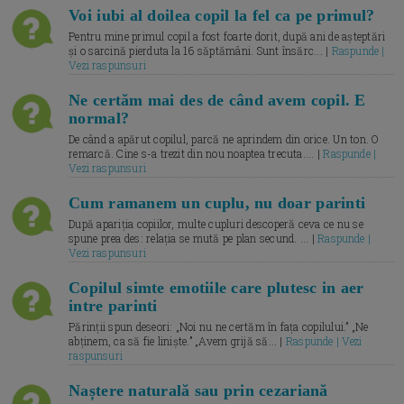
Voi iubi al doilea copil la fel ca pe primul?
Pentru mine primul copil a fost foarte dorit, după ani de așteptări
și o sarcină pierduta la 16 săptămâni. Sunt însărc... |
Raspunde |
Vezi raspunsuri
Ne certăm mai des de când avem copil. E
normal?
De când a apărut copilul, parcă ne aprindem din orice. Un ton. O
remarcă. Cine s-a trezit din nou noaptea trecuta.... |
Raspunde |
Vezi raspunsuri
Cum ramanem un cuplu, nu doar parinti
După apariția copiilor, multe cupluri descoperă ceva ce nu se
spune prea des: relația se mută pe plan secund. ... |
Raspunde |
Vezi raspunsuri
Copilul simte emotiile care plutesc in aer
intre parinti
Părinții spun deseori: „Noi nu ne certăm în fața copilului.” „Ne
abținem, ca să fie liniște.” „Avem grijă să... |
Raspunde | Vezi
raspunsuri
Naștere naturală sau prin cezariană