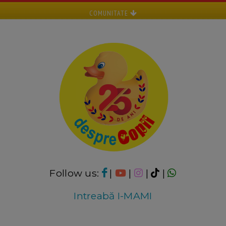
COMUNITATE
Follow us:
|
|
|
|
Intreabă I-MAMI