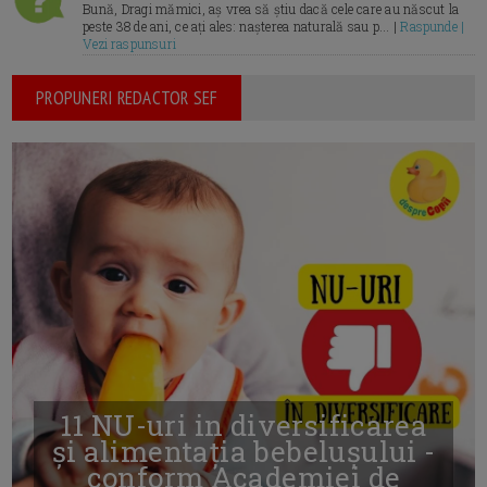
Bună, Dragi mămici, aș vrea să știu dacă cele care au născut la
peste 38 de ani, ce ați ales: nașterea naturală sau p... |
Raspunde |
Vezi raspunsuri
PROPUNERI REDACTOR SEF
11 NU-uri in diversificarea
și alimentația bebelușului -
conform Academiei de