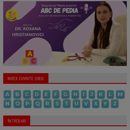
INDEX CUVINTE CHEIE
A
B
C
D
E
F
G
H
I
J
K
L
M
N
O
P
Q
R
S
T
U
V
X
Y
Z
ÎNTREBARI