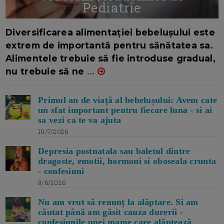
Pediatrie
16/7/2026
AUTOR: EDITOR DC.
Diversificarea alimentației bebelușului este
extrem de importantă pentru sănătatea sa.
Alimentele trebuie să fie introduse gradual,
nu trebuie să ne
...
Primul an de viață al bebelușului: Avem cate
un sfat important pentru fiecare luna - si ai
sa vezi ca te va ajuta
10/7/2026
Depresia postnatala sau baletul dintre
dragoste, emotii, hormoni si oboseala crunta
- confesiuni
9/6/2026
Nu am vrut să renunț la alăptare. Si am
căutat până am găsit cauza durerii -
confesiunile unei mame care alăptează