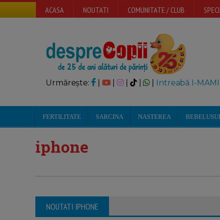
ACASA
NOUTATI
COMUNITATE / CLUB
SPECI
Urmărește:
|
|
|
|
|
Intreabă I-MAMI
FERTILITATE
SARCINA
NASTEREA
BEBELUSU
iphone
NOUTATI IPHONE