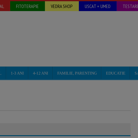
AL
FITOTERAPIE
VEDRA SHOP
USCAT + UMED
TESTARE
L
1-3 ANI
4-12 ANI
FAMILIE, PARENTING
EDUCATIE
S