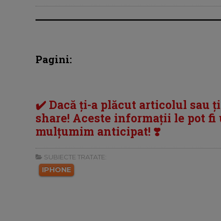
Pagini:
✔️ Dacă ți-a plăcut articolul sau ț
share! Aceste informații le pot fi u
mulțumim anticipat! ❣️
SUBIECTE TRATATE:
IPHONE