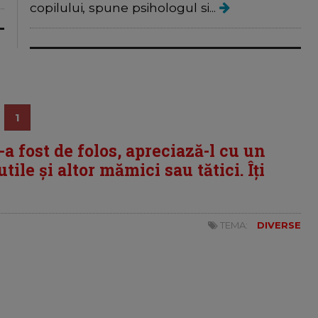
copilului, spune psihologul si...
1
i-a fost de folos, apreciază-l cu un
tile și altor mămici sau tătici. Îți
TEMA:
DIVERSE