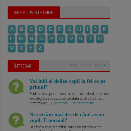
INDEX CUVINTE CHEIE
A
B
C
D
E
F
G
H
I
J
K
L
M
N
O
P
Q
R
S
T
U
V
X
Y
Z
ÎNTREBARI
PUNE O ÎNTREBARE
Voi iubi al doilea copil la fel ca pe
primul?
Pentru mine primul copil a fost foarte dorit, după ani
de așteptări și o sarcină pierduta la 16 săptămâni.
Sunt însărc... |
Raspunde | Vezi raspunsuri
Ne certăm mai des de când avem
copil. E normal?
De când a apărut copilul, parcă ne aprindem din