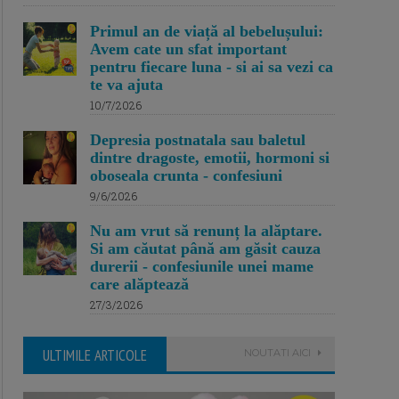
Primul an de viață al bebelușului:
Avem cate un sfat important
pentru fiecare luna - si ai sa vezi ca
te va ajuta
10/7/2026
Depresia postnatala sau baletul
dintre dragoste, emotii, hormoni si
oboseala crunta - confesiuni
9/6/2026
Nu am vrut să renunț la alăptare.
Si am căutat până am găsit cauza
durerii - confesiunile unei mame
care alăptează
27/3/2026
ULTIMILE ARTICOLE
NOUTATI AICI