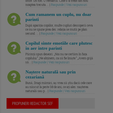
orice. Un ton. O remarcă. Cine s-a trezit din nou
noaptea trecuta.... |
Raspunde | Vezi raspunsuri
Cum ramanem un cuplu, nu doar
parinti
După apariția copiilor, multe cupluri descoperă ceva
ce nu se spune prea des: relația se mută pe plan
secund. ... |
Raspunde | Vezi raspunsuri
Copilul simte emotiile care plutesc
in aer intre parinti
Părinții spun deseori: „Noi nu ne certăm în fața
copilului.” „Ne abținem, ca să fie liniște.” „Avem grijă
să... |
Raspunde | Vezi raspunsuri
Naștere naturală sau prin
cezariană
Bună, Dragi mămici, aș vrea să știu dacă cele care
au născut la peste 38 de ani, ce ați ales: nașterea
naturală sau p... |
Raspunde | Vezi raspunsuri
PROPUNERI REDACTOR SEF