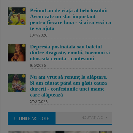
Primul an de viață al bebelușului:
Avem cate un sfat important
pentru fiecare luna - si ai sa vezi ca
te va ajuta
10/7/2026
Depresia postnatala sau baletul
dintre dragoste, emotii, hormoni si
oboseala crunta - confesiuni
9/6/2026
Nu am vrut să renunț la alăptare.
Si am căutat până am găsit cauza
durerii - confesiunile unei mame
care alăptează
27/3/2026
ULTIMILE ARTICOLE
NOUTATI AICI