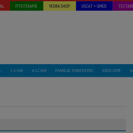
AL
FITOTERAPIE
VEDRA SHOP
USCAT + UMED
TESTARE
L
1-3 ANI
4-12 ANI
FAMILIE, PARENTING
EDUCATIE
S