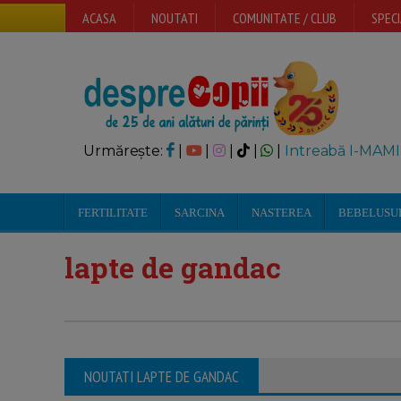
ACASA
NOUTATI
COMUNITATE / CLUB
SPECI
Urmărește:
|
|
|
|
|
Intreabă I-MAMI
FERTILITATE
SARCINA
NASTEREA
BEBELUSU
lapte de gandac
NOUTATI LAPTE DE GANDAC