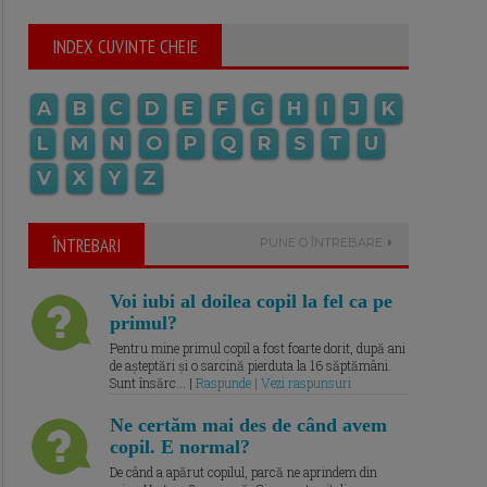
INDEX CUVINTE CHEIE
A
B
C
D
E
F
G
H
I
J
K
L
M
N
O
P
Q
R
S
T
U
V
X
Y
Z
ÎNTREBARI
PUNE O ÎNTREBARE
Voi iubi al doilea copil la fel ca pe
primul?
Pentru mine primul copil a fost foarte dorit, după ani
de așteptări și o sarcină pierduta la 16 săptămâni.
Sunt însărc... |
Raspunde | Vezi raspunsuri
Ne certăm mai des de când avem
copil. E normal?
De când a apărut copilul, parcă ne aprindem din