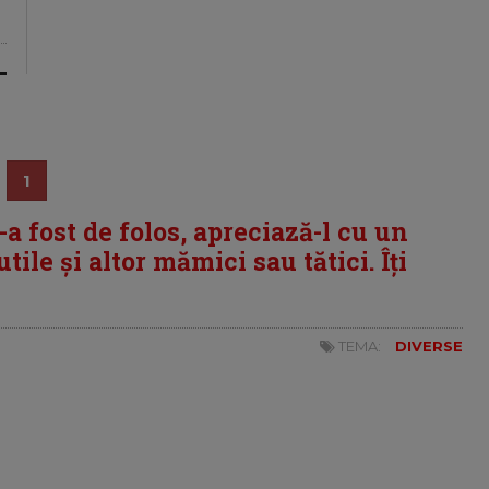
1
i-a fost de folos, apreciază-l cu un
tile și altor mămici sau tătici. Îți
TEMA:
DIVERSE