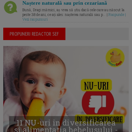
Naștere naturală sau prin cezariană
Bună, Dragi mămici, aș vrea să știu dacă cele care au născut la
peste 38 de ani, ce ați ales: nașterea naturală sau p... |
Raspunde |
Vezi raspunsuri
PROPUNERI REDACTOR SEF
11 NU-uri in diversificarea
și alimentația bebelușului -