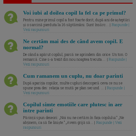
Voi iubi al doilea copil la fel ca pe primul?
Pentru mine primul copil a fost foarte dorit, după ani de așteptări
și o sarcină pierduta la 16 săptămâni. Sunt însărc... |
Raspunde |
Vezi raspunsuri
Ne certăm mai des de când avem copil. E
normal?
De când a apărut copilul, parcă ne aprindem din orice. Un ton. O
remarcă. Cine s-a trezit din nou noaptea trecuta.... |
Raspunde |
Vezi raspunsuri
Cum ramanem un cuplu, nu doar parinti
După apariția copiilor, multe cupluri descoperă ceva ce nu se
spune prea des: relația se mută pe plan secund. ... |
Raspunde |
Vezi raspunsuri
Copilul simte emotiile care plutesc in aer
intre parinti
Părinții spun deseori: „Noi nu ne certăm în fața copilului.” „Ne
abținem, ca să fie liniște.” „Avem grijă să... |
Raspunde | Vezi
raspunsuri