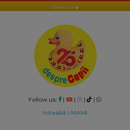
COMUNITATE
Follow us:
|
|
|
|
Intreabă I-MAMI