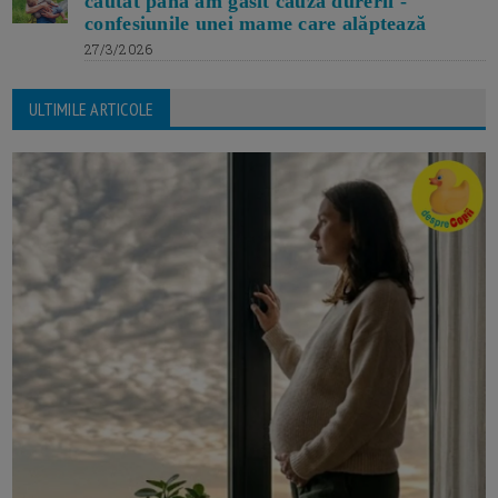
căutat până am găsit cauza durerii -
confesiunile unei mame care alăptează
27/3/2026
ULTIMILE ARTICOLE