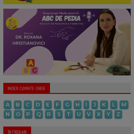
INDEX CUVINTE CHEIE
A
B
C
D
E
F
G
H
I
J
K
L
M
N
O
P
Q
R
S
T
U
V
X
Y
Z
ÎNTREBARI