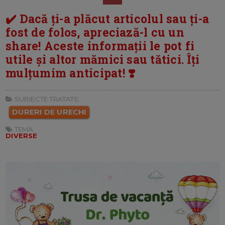
✔️ Dacă ți-a plăcut articolul sau ți-a
fost de folos, apreciază-l cu un
share! Aceste informații le pot fi
utile și altor mămici sau tătici. Îți
mulțumim anticipat! ❣️
SUBIECTE TRATATE:
DURERI DE URECHI
TEMA:
DIVERSE