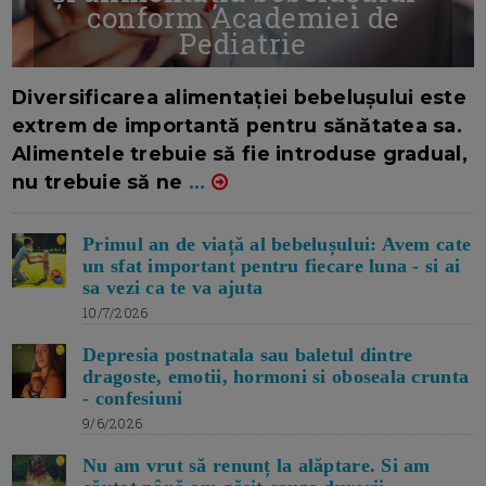
conform Academiei de
Pediatrie
16/7/2026
AUTOR: EDITOR DC.
Diversificarea alimentației bebelușului este
extrem de importantă pentru sănătatea sa.
Alimentele trebuie să fie introduse gradual,
nu trebuie să ne
...
Primul an de viață al bebelușului: Avem cate
un sfat important pentru fiecare luna - si ai
sa vezi ca te va ajuta
10/7/2026
Depresia postnatala sau baletul dintre
dragoste, emotii, hormoni si oboseala crunta
- confesiuni
9/6/2026
Nu am vrut să renunț la alăptare. Si am