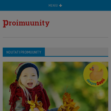
MENIU
p
roimuunity
NOUTATI PROIMUUNITY