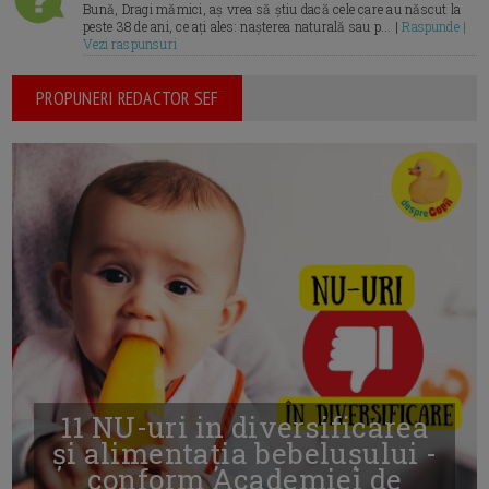
Bună, Dragi mămici, aș vrea să știu dacă cele care au născut la
peste 38 de ani, ce ați ales: nașterea naturală sau p... |
Raspunde |
Vezi raspunsuri
PROPUNERI REDACTOR SEF
11 NU-uri in diversificarea
și alimentația bebelușului -
conform Academiei de