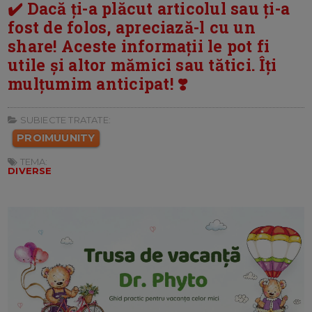
✔️ Dacă ți-a plăcut articolul sau ți-a
fost de folos, apreciază-l cu un
share! Aceste informații le pot fi
utile și altor mămici sau tătici. Îți
mulțumim anticipat! ❣️
SUBIECTE TRATATE:
PROIMUUNITY
TEMA:
DIVERSE