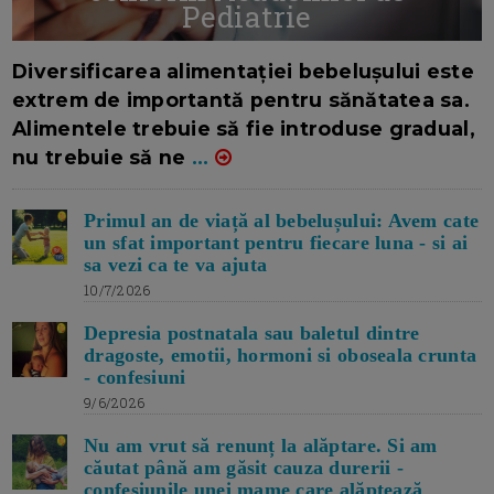
Pediatrie
16/7/2026
AUTOR: EDITOR DC.
Diversificarea alimentației bebelușului este
extrem de importantă pentru sănătatea sa.
Alimentele trebuie să fie introduse gradual,
nu trebuie să ne
...
Primul an de viață al bebelușului: Avem cate
un sfat important pentru fiecare luna - si ai
sa vezi ca te va ajuta
10/7/2026
Depresia postnatala sau baletul dintre
dragoste, emotii, hormoni si oboseala crunta
- confesiuni
9/6/2026
Nu am vrut să renunț la alăptare. Si am
căutat până am găsit cauza durerii -
confesiunile unei mame care alăptează