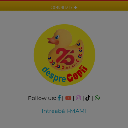
COMUNITATE
Follow us:
|
|
|
|
Intreabă I-MAMI