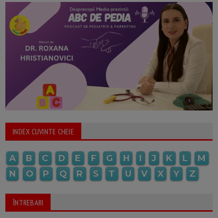
INDEX CUVINTE CHEIE
A
B
C
D
E
F
G
H
I
J
K
L
M
N
O
P
Q
R
S
T
U
V
X
Y
Z
ÎNTREBARI