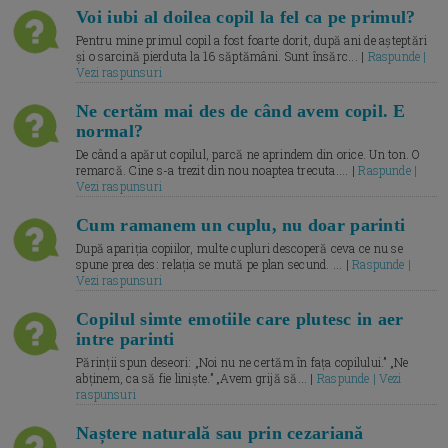
Voi iubi al doilea copil la fel ca pe primul?
Pentru mine primul copil a fost foarte dorit, după ani de așteptări
și o sarcină pierduta la 16 săptămâni. Sunt însărc... |
Raspunde |
Vezi raspunsuri
Ne certăm mai des de când avem copil. E
normal?
De când a apărut copilul, parcă ne aprindem din orice. Un ton. O
remarcă. Cine s-a trezit din nou noaptea trecuta.... |
Raspunde |
Vezi raspunsuri
Cum ramanem un cuplu, nu doar parinti
După apariția copiilor, multe cupluri descoperă ceva ce nu se
spune prea des: relația se mută pe plan secund. ... |
Raspunde |
Vezi raspunsuri
Copilul simte emotiile care plutesc in aer
intre parinti
Părinții spun deseori: „Noi nu ne certăm în fața copilului.” „Ne
abținem, ca să fie liniște.” „Avem grijă să... |
Raspunde | Vezi
raspunsuri
Naștere naturală sau prin cezariană