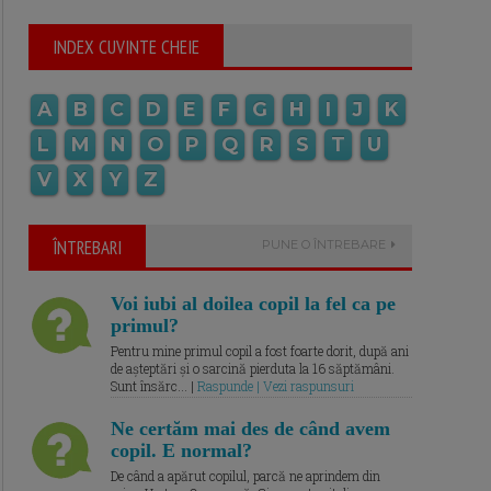
INDEX CUVINTE CHEIE
A
B
C
D
E
F
G
H
I
J
K
L
M
N
O
P
Q
R
S
T
U
V
X
Y
Z
ÎNTREBARI
PUNE O ÎNTREBARE
Voi iubi al doilea copil la fel ca pe
primul?
Pentru mine primul copil a fost foarte dorit, după ani
de așteptări și o sarcină pierduta la 16 săptămâni.
Sunt însărc... |
Raspunde | Vezi raspunsuri
Ne certăm mai des de când avem
copil. E normal?
De când a apărut copilul, parcă ne aprindem din