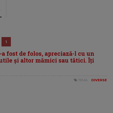
1
i-a fost de folos, apreciază-l cu un
tile și altor mămici sau tătici. Îți
TEMA:
DIVERSE