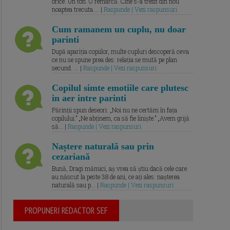
orice. Un ton. O remarcă. Cine s-a trezit din nou
noaptea trecuta.... |
Raspunde | Vezi raspunsuri
Cum ramanem un cuplu, nu doar
parinti
După apariția copiilor, multe cupluri descoperă ceva
ce nu se spune prea des: relația se mută pe plan
secund. ... |
Raspunde | Vezi raspunsuri
Copilul simte emotiile care plutesc
in aer intre parinti
Părinții spun deseori: „Noi nu ne certăm în fața
copilului.” „Ne abținem, ca să fie liniște.” „Avem grijă
să... |
Raspunde | Vezi raspunsuri
Naștere naturală sau prin
cezariană
Bună, Dragi mămici, aș vrea să știu dacă cele care
au născut la peste 38 de ani, ce ați ales: nașterea
naturală sau p... |
Raspunde | Vezi raspunsuri
PROPUNERI REDACTOR SEF