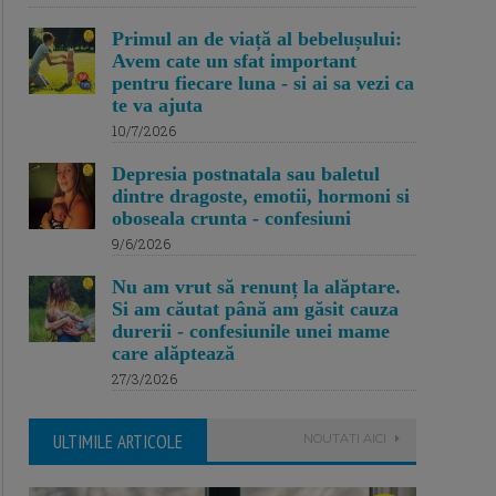
Primul an de viață al bebelușului:
Avem cate un sfat important
pentru fiecare luna - si ai sa vezi ca
te va ajuta
10/7/2026
Depresia postnatala sau baletul
dintre dragoste, emotii, hormoni si
oboseala crunta - confesiuni
9/6/2026
Nu am vrut să renunț la alăptare.
Si am căutat până am găsit cauza
durerii - confesiunile unei mame
care alăptează
27/3/2026
ULTIMILE ARTICOLE
NOUTATI AICI