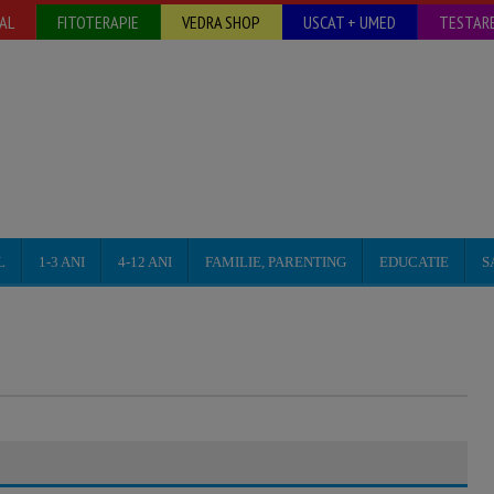
AL
FITOTERAPIE
VEDRA SHOP
USCAT + UMED
TESTARE
L
1-3 ANI
4-12 ANI
FAMILIE, PARENTING
EDUCATIE
S