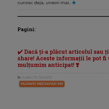
cunosc deja, uneori mai...
Pagini:
✔️ Dacă ți-a plăcut articolul sau ț
share! Aceste informații le pot fi u
mulțumim anticipat! ❣️
SUBIECTE TRATATE:
HUAWEI MEDIAPAD M5