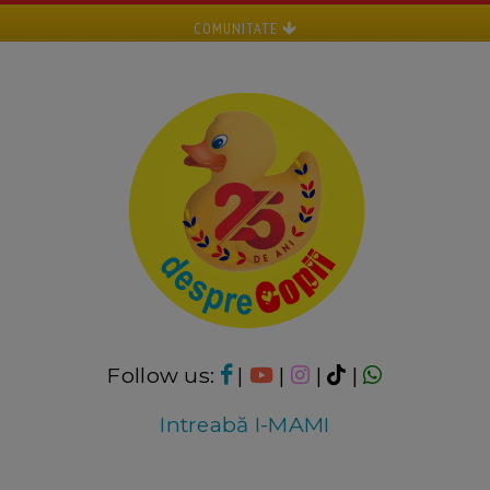
COMUNITATE
Follow us:
|
|
|
|
Intreabă I-MAMI