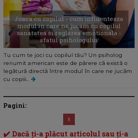
Joaca cu copilul - cum influenteaza
modul in care ne jucam cu copilul
sanatatea si reglarea emotionala -
sfatul psihologului
Tu cum te joci cu copilul tău? Un psiholog
renumit american este de părere că există o
legătură directă între modul în care ne jucăm
cu copiii...
Pagini:
1
✔️ Dacă ți-a plăcut articolul sau ți-a