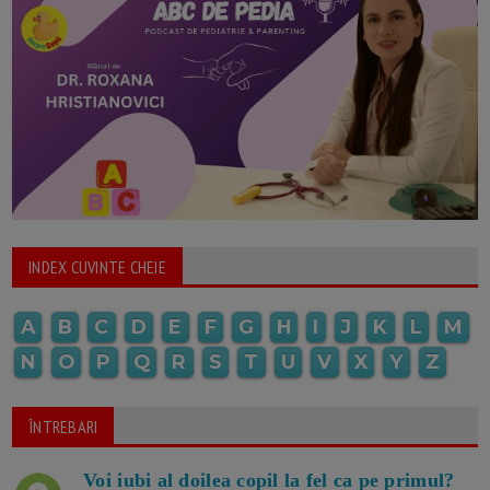
INDEX CUVINTE CHEIE
A
B
C
D
E
F
G
H
I
J
K
L
M
N
O
P
Q
R
S
T
U
V
X
Y
Z
ÎNTREBARI
Voi iubi al doilea copil la fel ca pe primul?