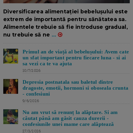
16/7/2026
AUTOR: EDITOR DC.
Diversificarea alimentației bebelușului este
extrem de importantă pentru sănătatea sa.
Alimentele trebuie să fie introduse gradual,
nu trebuie să ne
...
Primul an de viață al bebelușului: Avem cate
un sfat important pentru fiecare luna - si ai
sa vezi ca te va ajuta
10/7/2026
Depresia postnatala sau baletul dintre
dragoste, emotii, hormoni si oboseala crunta
- confesiuni
9/6/2026
Nu am vrut să renunț la alăptare. Si am
căutat până am găsit cauza durerii -
confesiunile unei mame care alăptează
27/3/2026