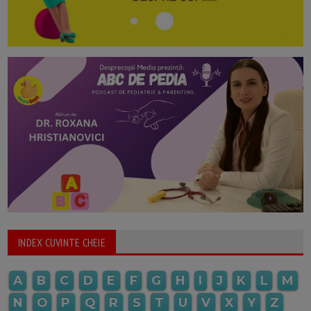
INDEX CUVINTE CHEIE
A
B
C
D
E
F
G
H
I
J
K
L
M
N
O
P
Q
R
S
T
U
V
X
Y
Z