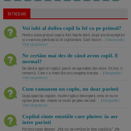
ÎNTREBARI
Voi iubi al doilea copil la fel ca pe primul?
Pentru mine primul copil a fost foarte dorit, după ani de așteptări
și o sarcină pierduta la 16 săptămâni. Sunt însărc... |
Raspunde |
Vezi raspunsuri
Ne certăm mai des de când avem copil. E
normal?
De când a apărut copilul, parcă ne aprindem din orice. Un ton. O
remarcă. Cine s-a trezit din nou noaptea trecuta.... |
Raspunde |
Vezi raspunsuri
Cum ramanem un cuplu, nu doar parinti
După apariția copiilor, multe cupluri descoperă ceva ce nu se
spune prea des: relația se mută pe plan secund. ... |
Raspunde |
Vezi raspunsuri
Copilul simte emotiile care plutesc in aer
intre parinti
Părinții spun deseori: „Noi nu ne certăm în fața copilului.” „Ne