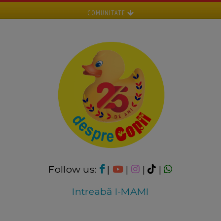
COMUNITATE
Follow us:
|
|
|
|
Intreabă I-MAMI