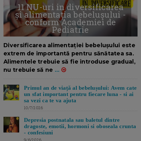
11 NU-uri in diversificarea
și alimentația bebelușului -
conform Academiei de
Pediatrie
16/7/2026
AUTOR: EDITOR DC.
Diversificarea alimentației bebelușului este
extrem de importantă pentru sănătatea sa.
Alimentele trebuie să fie introduse gradual,
nu trebuie să ne
...
Primul an de viață al bebelușului: Avem cate
un sfat important pentru fiecare luna - si ai
sa vezi ca te va ajuta
10/7/2026
Depresia postnatala sau baletul dintre
dragoste, emotii, hormoni si oboseala crunta
- confesiuni
9/6/2026