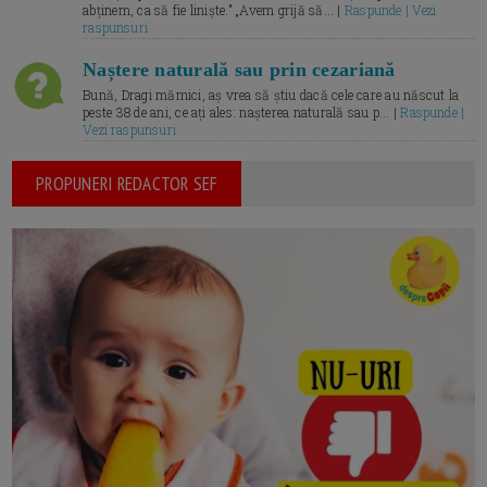
abținem, ca să fie liniște.” „Avem grijă să... |
Raspunde | Vezi
raspunsuri
Naștere naturală sau prin cezariană
Bună, Dragi mămici, aș vrea să știu dacă cele care au născut la
peste 38 de ani, ce ați ales: nașterea naturală sau p... |
Raspunde |
Vezi raspunsuri
PROPUNERI REDACTOR SEF