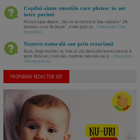
Copilul simte emotiile care plutesc in aer
intre parinti
Părinții spun deseori: „Noi nu ne certăm în fața copilului.” „Ne
abținem, ca să fie liniște.” „Avem grijă să... |
Raspunde | Vezi
raspunsuri
Naștere naturală sau prin cezariană
Bună, Dragi mămici, aș vrea să știu dacă cele care au născut la
peste 38 de ani, ce ați ales: nașterea naturală sau p... |
Raspunde |
Vezi raspunsuri
PROPUNERI REDACTOR SEF