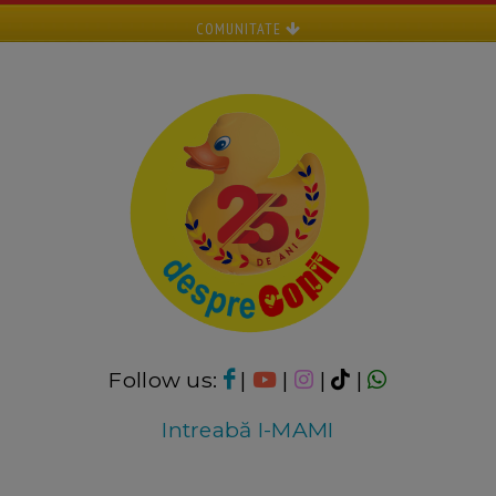
COMUNITATE
Follow us:
|
|
|
|
Intreabă I-MAMI