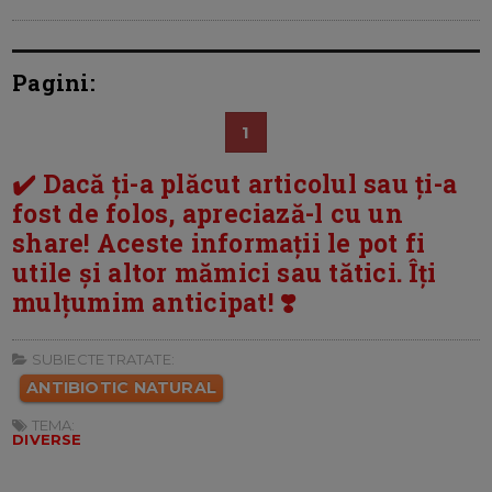
Pagini:
1
✔️ Dacă ți-a plăcut articolul sau ți-a
fost de folos, apreciază-l cu un
share! Aceste informații le pot fi
utile și altor mămici sau tătici. Îți
mulțumim anticipat! ❣️
SUBIECTE TRATATE:
ANTIBIOTIC NATURAL
TEMA:
DIVERSE