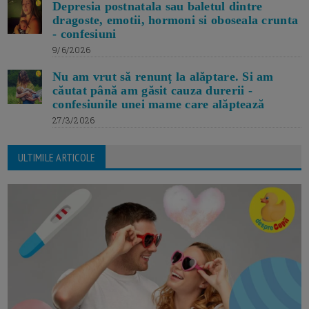
Depresia postnatala sau baletul dintre
dragoste, emotii, hormoni si oboseala crunta
- confesiuni
9/6/2026
Nu am vrut să renunț la alăptare. Si am
căutat până am găsit cauza durerii -
confesiunile unei mame care alăptează
27/3/2026
ULTIMILE ARTICOLE