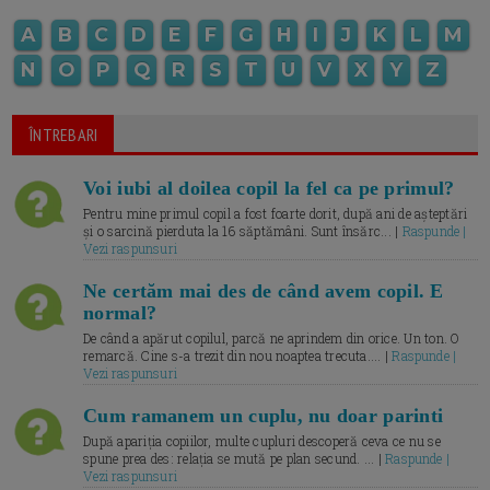
A
B
C
D
E
F
G
H
I
J
K
L
M
N
O
P
Q
R
S
T
U
V
X
Y
Z
ÎNTREBARI
Voi iubi al doilea copil la fel ca pe primul?
Pentru mine primul copil a fost foarte dorit, după ani de așteptări
și o sarcină pierduta la 16 săptămâni. Sunt însărc... |
Raspunde |
Vezi raspunsuri
Ne certăm mai des de când avem copil. E
normal?
De când a apărut copilul, parcă ne aprindem din orice. Un ton. O
remarcă. Cine s-a trezit din nou noaptea trecuta.... |
Raspunde |
Vezi raspunsuri
Cum ramanem un cuplu, nu doar parinti
După apariția copiilor, multe cupluri descoperă ceva ce nu se
spune prea des: relația se mută pe plan secund. ... |
Raspunde |
Vezi raspunsuri