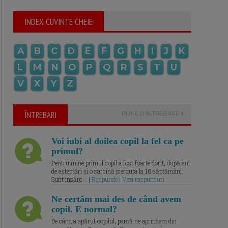
INDEX CUVINTE CHEIE
A
B
C
D
E
F
G
H
I
J
K
L
M
N
O
P
Q
R
S
T
U
V
X
Y
Z
ÎNTREBARI
PUNE O ÎNTREBARE
Voi iubi al doilea copil la fel ca pe
primul?
Pentru mine primul copil a fost foarte dorit, după ani
de așteptări și o sarcină pierduta la 16 săptămâni.
Sunt însărc... |
Raspunde | Vezi raspunsuri
Ne certăm mai des de când avem
copil. E normal?
De când a apărut copilul, parcă ne aprindem din