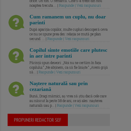
orice. Un ton. O remarcă. Cine s-a trezit din nou
noaptea trecuta.... |
Raspunde | Vezi raspunsuri
Cum ramanem un cuplu, nu doar
parinti
După apariția copiilor, multe cupluri descoperă ceva
ce nu se spune prea des: relația se mută pe plan
secund. ... |
Raspunde | Vezi raspunsuri
Copilul simte emotiile care plutesc
in aer intre parinti
Părinții spun deseori: „Noi nu ne certăm în fața
copilului.” „Ne abținem, ca să fie liniște.” „Avem grijă
să... |
Raspunde | Vezi raspunsuri
Naștere naturală sau prin
cezariană
Bună, Dragi mămici, aș vrea să știu dacă cele care
au născut la peste 38 de ani, ce ați ales: nașterea
naturală sau p... |
Raspunde | Vezi raspunsuri
PROPUNERI REDACTOR SEF