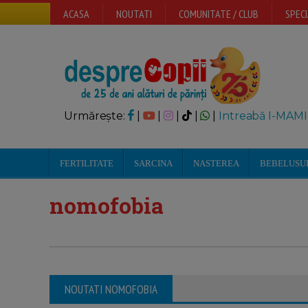
ACASA
NOUTATI
COMUNITATE / CLUB
SPECI
Urmărește:
|
|
|
|
|
Intreabă I-MAMI
FERTILITATE
SARCINA
NASTEREA
BEBELUSU
nomofobia
NOUTATI NOMOFOBIA