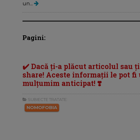
un...
Pagini:
✔️ Dacă ți-a plăcut articolul sau ț
share! Aceste informații le pot fi u
mulțumim anticipat! ❣️
SUBIECTE TRATATE:
NOMOFOBIA