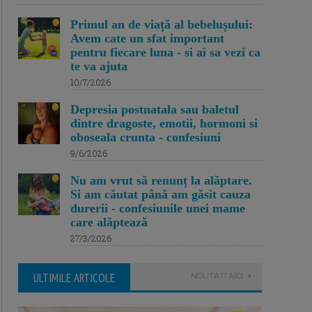
Primul an de viață al bebelușului:
Avem cate un sfat important
pentru fiecare luna - si ai sa vezi ca
te va ajuta
10/7/2026
Depresia postnatala sau baletul
dintre dragoste, emotii, hormoni si
oboseala crunta - confesiuni
9/6/2026
Nu am vrut să renunț la alăptare.
Si am căutat până am găsit cauza
durerii - confesiunile unei mame
care alăptează
27/3/2026
ULTIMILE ARTICOLE
NOUTATI AICI