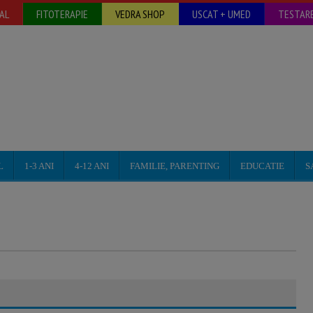
AL
FITOTERAPIE
VEDRA SHOP
USCAT + UMED
TESTARE
L
1-3 ANI
4-12 ANI
FAMILIE, PARENTING
EDUCATIE
S