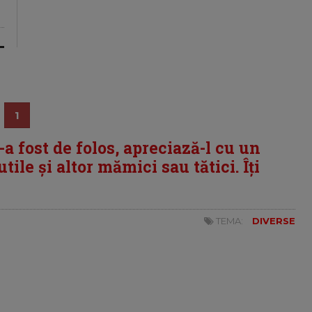
1
i-a fost de folos, apreciază-l cu un
tile și altor mămici sau tătici. Îți
TEMA:
DIVERSE