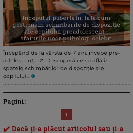
Inceputul pubertatii. Iata cum
gestionam schimbarile de dispozitie
ale copilului preadolescent -
sfaturile unor psihologi celebri
Începând de la vârsta de 7 ani, începe pre-
adolescența. 🌱 Descoperă ce se află în
spatele schimbărilor de dispoziție ale
copilului...
Pagini:
1
✔️ Dacă ți-a plăcut articolul sau ți-a