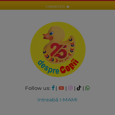
COMUNITATE
Follow us:
|
|
|
|
Intreabă I-MAMI