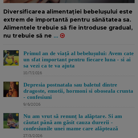
16/7/2026
AUTOR: EDITOR DC.
Diversificarea alimentației bebelușului este
extrem de importantă pentru sănătatea sa.
Alimentele trebuie să fie introduse gradual,
nu trebuie să ne
...
Primul an de viață al bebelușului: Avem cate
un sfat important pentru fiecare luna - si ai
sa vezi ca te va ajuta
10/7/2026
Depresia postnatala sau baletul dintre
dragoste, emotii, hormoni si oboseala crunta
- confesiuni
9/6/2026
Nu am vrut să renunț la alăptare. Si am
căutat până am găsit cauza durerii -
confesiunile unei mame care alăptează
27/3/2026