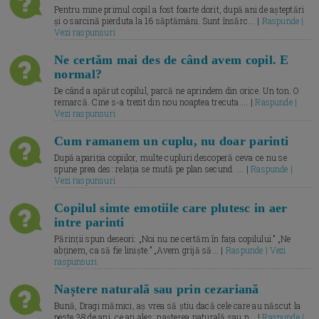
Pentru mine primul copil a fost foarte dorit, după ani de așteptări
și o sarcină pierduta la 16 săptămâni. Sunt însărc... |
Raspunde |
Vezi raspunsuri
Ne certăm mai des de când avem copil. E
normal?
De când a apărut copilul, parcă ne aprindem din orice. Un ton. O
remarcă. Cine s-a trezit din nou noaptea trecuta.... |
Raspunde |
Vezi raspunsuri
Cum ramanem un cuplu, nu doar parinti
După apariția copiilor, multe cupluri descoperă ceva ce nu se
spune prea des: relația se mută pe plan secund. ... |
Raspunde |
Vezi raspunsuri
Copilul simte emotiile care plutesc in aer
intre parinti
Părinții spun deseori: „Noi nu ne certăm în fața copilului.” „Ne
abținem, ca să fie liniște.” „Avem grijă să... |
Raspunde | Vezi
raspunsuri
Naștere naturală sau prin cezariană
Bună, Dragi mămici, aș vrea să știu dacă cele care au născut la
peste 38 de ani, ce ați ales: nașterea naturală sau p... |
Raspunde |