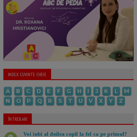
INDEX CUVINTE CHEIE
A
B
C
D
E
F
G
H
I
J
K
L
M
N
O
P
Q
R
S
T
U
V
X
Y
Z
ÎNTREBARI
Voi iubi al doilea copil la fel ca pe primul?