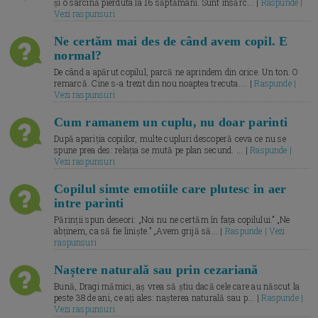
și o sarcină pierduta la 16 săptămâni. Sunt însărc... |
Raspunde |
Vezi raspunsuri
Ne certăm mai des de când avem copil. E
normal?
De când a apărut copilul, parcă ne aprindem din orice. Un ton. O
remarcă. Cine s-a trezit din nou noaptea trecuta.... |
Raspunde |
Vezi raspunsuri
Cum ramanem un cuplu, nu doar parinti
După apariția copiilor, multe cupluri descoperă ceva ce nu se
spune prea des: relația se mută pe plan secund. ... |
Raspunde |
Vezi raspunsuri
Copilul simte emotiile care plutesc in aer
intre parinti
Părinții spun deseori: „Noi nu ne certăm în fața copilului.” „Ne
abținem, ca să fie liniște.” „Avem grijă să... |
Raspunde | Vezi
raspunsuri
Naștere naturală sau prin cezariană
Bună, Dragi mămici, aș vrea să știu dacă cele care au născut la
peste 38 de ani, ce ați ales: nașterea naturală sau p... |
Raspunde |
Vezi raspunsuri