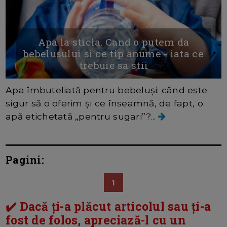
Apa la sticla. Cand o putem da
bebelusului si ce tip anume - iata ce
trebuie sa stii
Apa îmbuteliată pentru bebeluși: când este
sigur să o oferim și ce înseamnă, de fapt, o
apă etichetată „pentru sugari”?...
Pagini:
1
✔️ Dacă ți-a plăcut articolul sau ți-a
fost de folos, apreciază-l cu un