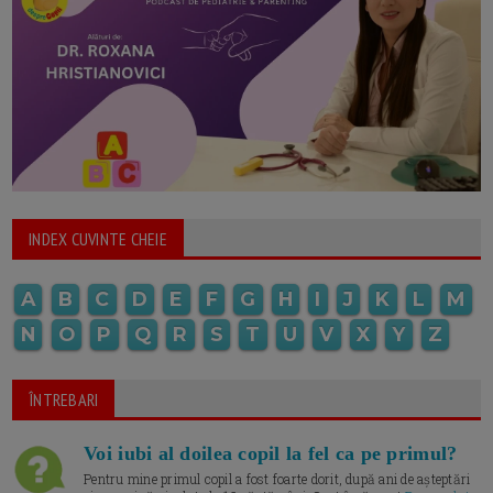
INDEX CUVINTE CHEIE
A
B
C
D
E
F
G
H
I
J
K
L
M
N
O
P
Q
R
S
T
U
V
X
Y
Z
ÎNTREBARI
Voi iubi al doilea copil la fel ca pe primul?
Pentru mine primul copil a fost foarte dorit, după ani de așteptări