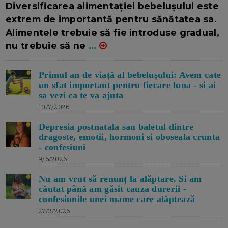
Diversificarea alimentației bebelușului este
extrem de importantă pentru sănătatea sa.
Alimentele trebuie să fie introduse gradual,
nu trebuie să ne
...
Primul an de viață al bebelușului: Avem cate
un sfat important pentru fiecare luna - si ai
sa vezi ca te va ajuta
10/7/2026
Depresia postnatala sau baletul dintre
dragoste, emotii, hormoni si oboseala crunta
- confesiuni
9/6/2026
Nu am vrut să renunț la alăptare. Si am
căutat până am găsit cauza durerii -
confesiunile unei mame care alăptează
27/3/2026