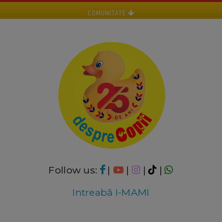
COMUNITATE
Follow us:
|
|
|
|
Intreabă I-MAMI