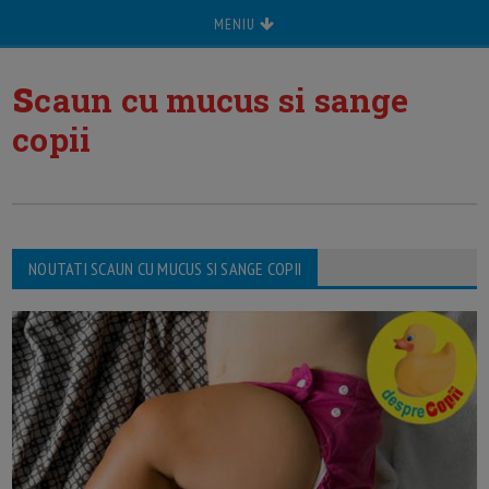
MENIU
s
caun cu mucus si sange
copii
NOUTATI SCAUN CU MUCUS SI SANGE COPII