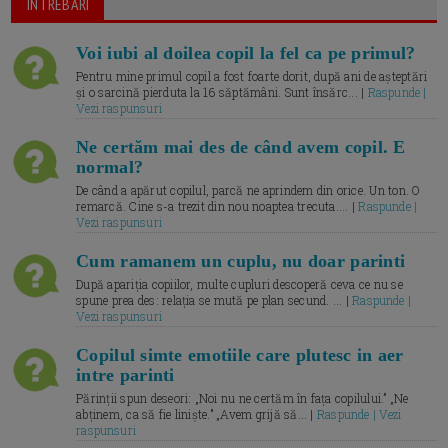
ÎNTREBARI
Voi iubi al doilea copil la fel ca pe primul?
Pentru mine primul copil a fost foarte dorit, după ani de așteptări
și o sarcină pierduta la 16 săptămâni. Sunt însărc... |
Raspunde |
Vezi raspunsuri
Ne certăm mai des de când avem copil. E
normal?
De când a apărut copilul, parcă ne aprindem din orice. Un ton. O
remarcă. Cine s-a trezit din nou noaptea trecuta.... |
Raspunde |
Vezi raspunsuri
Cum ramanem un cuplu, nu doar parinti
După apariția copiilor, multe cupluri descoperă ceva ce nu se
spune prea des: relația se mută pe plan secund. ... |
Raspunde |
Vezi raspunsuri
Copilul simte emotiile care plutesc in aer
intre parinti
Părinții spun deseori: „Noi nu ne certăm în fața copilului.” „Ne
abținem, ca să fie liniște.” „Avem grijă să... |
Raspunde | Vezi
raspunsuri