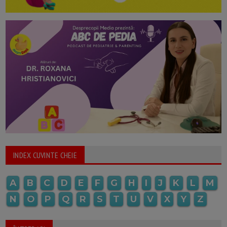
INDEX CUVINTE CHEIE
A
B
C
D
E
F
G
H
I
J
K
L
M
N
O
P
Q
R
S
T
U
V
X
Y
Z