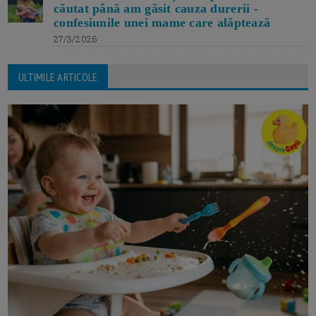
căutat până am găsit cauza durerii -
confesiunile unei mame care alăptează
27/3/2026
ULTIMILE ARTICOLE