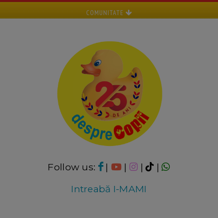
COMUNITATE
Follow us:
|
|
|
|
Intreabă I-MAMI