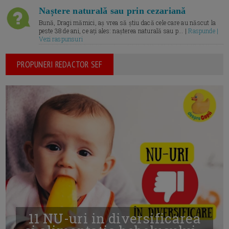
Naștere naturală sau prin cezariană
Bună, Dragi mămici, aș vrea să știu dacă cele care au născut la
peste 38 de ani, ce ați ales: nașterea naturală sau p... |
Raspunde |
Vezi raspunsuri
PROPUNERI REDACTOR SEF
11 NU-uri in diversificarea