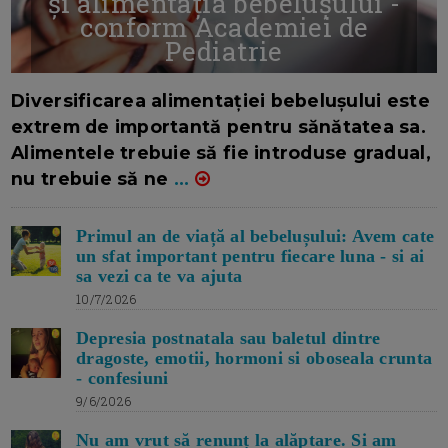
și alimentația bebelușului -
conform Academiei de
Pediatrie
16/7/2026
AUTOR: EDITOR DC.
Diversificarea alimentației bebelușului este
extrem de importantă pentru sănătatea sa.
Alimentele trebuie să fie introduse gradual,
nu trebuie să ne
...
Primul an de viață al bebelușului: Avem cate
un sfat important pentru fiecare luna - si ai
sa vezi ca te va ajuta
10/7/2026
Depresia postnatala sau baletul dintre
dragoste, emotii, hormoni si oboseala crunta
- confesiuni
9/6/2026
Nu am vrut să renunț la alăptare. Si am