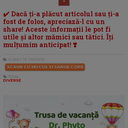
1
✔️ Dacă ți-a plăcut articolul sau ți-a
fost de folos, apreciază-l cu un
share! Aceste informații le pot fi
utile și altor mămici sau tătici. Îți
mulțumim anticipat! ❣️
SUBIECTE TRATATE:
SCAUN CU MUCUS SI SANGE COPII
TEMA:
DIVERSE