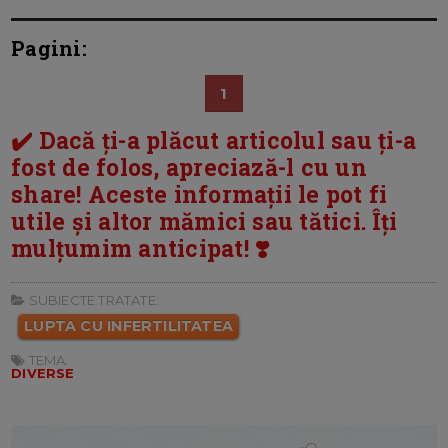
Pagini:
1
✔️ Dacă ți-a plăcut articolul sau ți-a
fost de folos, apreciază-l cu un
share! Aceste informații le pot fi
utile și altor mămici sau tătici. Îți
mulțumim anticipat! ❣️
SUBIECTE TRATATE:
LUPTA CU INFERTILITATEA
TEMA:
DIVERSE