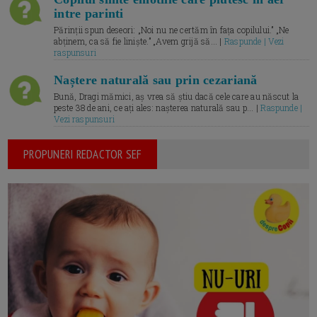
intre parinti
Părinții spun deseori: „Noi nu ne certăm în fața copilului.” „Ne
abținem, ca să fie liniște.” „Avem grijă să... |
Raspunde | Vezi
raspunsuri
Naștere naturală sau prin cezariană
Bună, Dragi mămici, aș vrea să știu dacă cele care au născut la
peste 38 de ani, ce ați ales: nașterea naturală sau p... |
Raspunde |
Vezi raspunsuri
PROPUNERI REDACTOR SEF