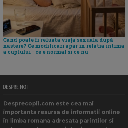
Cand poate fi reluata viața sexuala după
nastere? Ce modificari apar in relatia intima
a cuplului - ce e normal si ce nu
DESPRE NOI
Desprecopii.com este cea mai
importanta resursa de informatii online
in limba romana adresata parintilor si