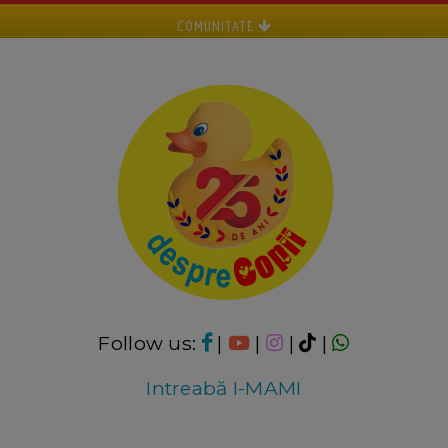
COMUNITATE
Follow us:
|
|
|
|
Intreabă I-MAMI