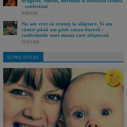
dragoste, emotii, hormoni si oboseala crunta
- confesiuni
9/6/2026
Nu am vrut să renunț la alăptare. Si am
căutat până am găsit cauza durerii -
confesiunile unei mame care alăptează
27/3/2026
ULTIMILE ARTICOLE