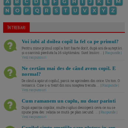
A
B
C
D
E
F
G
H
I
J
K
L
M
N
O
P
Q
R
S
T
U
V
X
Y
Z
ÎNTREBARI
Voi iubi al doilea copil la fel ca pe primul?
Pentru mine primul copil a fost foarte dorit, după ani de așteptări
și o sarcină pierduta la 16 săptămâni. Sunt însărc... |
Raspunde |
Vezi raspunsuri
Ne certăm mai des de când avem copil. E
normal?
De când a apărut copilul, parcă ne aprindem din orice. Un ton. O
remarcă. Cine s-a trezit din nou noaptea trecuta.... |
Raspunde |
Vezi raspunsuri
Cum ramanem un cuplu, nu doar parinti
După apariția copiilor, multe cupluri descoperă ceva ce nu se
spune prea des: relația se mută pe plan secund. ... |
Raspunde |
Vezi raspunsuri
Copilul simte emotiile care plutesc in aer