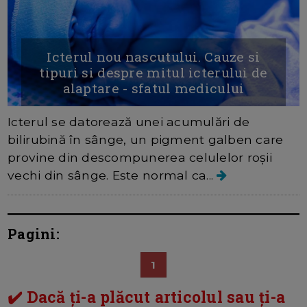
Icterul nou nascutului. Cauze si
tipuri si despre mitul icterului de
alaptare - sfatul medicului
Icterul se datorează unei acumulări de
bilirubină în sânge, un pigment galben care
provine din descompunerea celulelor roșii
vechi din sânge. Este normal ca...
Pagini:
1
✔️ Dacă ți-a plăcut articolul sau ți-a