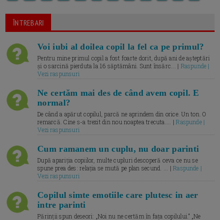
ÎNTREBARI
Voi iubi al doilea copil la fel ca pe primul?
Pentru mine primul copil a fost foarte dorit, după ani de așteptări
și o sarcină pierduta la 16 săptămâni. Sunt însărc... |
Raspunde |
Vezi raspunsuri
Ne certăm mai des de când avem copil. E
normal?
De când a apărut copilul, parcă ne aprindem din orice. Un ton. O
remarcă. Cine s-a trezit din nou noaptea trecuta.... |
Raspunde |
Vezi raspunsuri
Cum ramanem un cuplu, nu doar parinti
După apariția copiilor, multe cupluri descoperă ceva ce nu se
spune prea des: relația se mută pe plan secund. ... |
Raspunde |
Vezi raspunsuri
Copilul simte emotiile care plutesc in aer
intre parinti
Părinții spun deseori: „Noi nu ne certăm în fața copilului.” „Ne