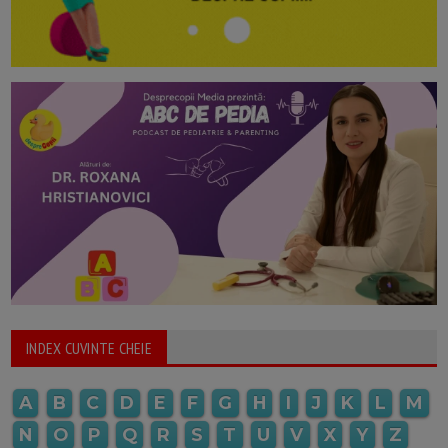
INDEX CUVINTE CHEIE
A
B
C
D
E
F
G
H
I
J
K
L
M
N
O
P
Q
R
S
T
U
V
X
Y
Z