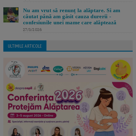
Nu am vrut să renunț la alăptare. Si am
căutat până am găsit cauza durerii -
confesiunile unei mame care alăptează
27/3/2026
ULTIMILE ARTICOLE