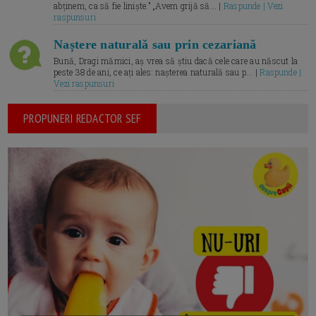
abținem, ca să fie liniște.” „Avem grijă să... |
Raspunde | Vezi
raspunsuri
Naștere naturală sau prin cezariană
Bună, Dragi mămici, aș vrea să știu dacă cele care au născut la
peste 38 de ani, ce ați ales: nașterea naturală sau p... |
Raspunde |
Vezi raspunsuri
PROPUNERI REDACTOR SEF