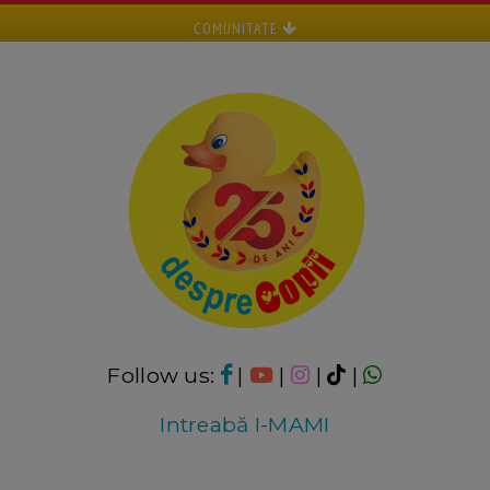
COMUNITATE
Follow us:
|
|
|
|
Intreabă I-MAMI