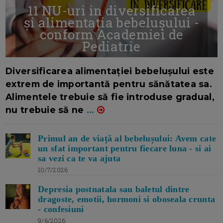
11 NU-uri in diversificarea
și alimentația bebelușului -
conform Academiei de
Pediatrie
16/7/2026
AUTOR: EDITOR DC.
Diversificarea alimentației bebelușului este
extrem de importantă pentru sănătatea sa.
Alimentele trebuie să fie introduse gradual,
nu trebuie să ne
...
Primul an de viață al bebelușului: Avem cate
un sfat important pentru fiecare luna - si ai
sa vezi ca te va ajuta
10/7/2026
Depresia postnatala sau baletul dintre
dragoste, emotii, hormoni si oboseala crunta
- confesiuni
9/6/2026