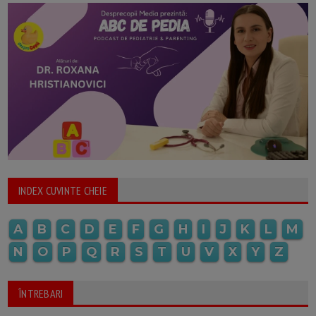
INDEX CUVINTE CHEIE
A
B
C
D
E
F
G
H
I
J
K
L
M
N
O
P
Q
R
S
T
U
V
X
Y
Z
ÎNTREBARI