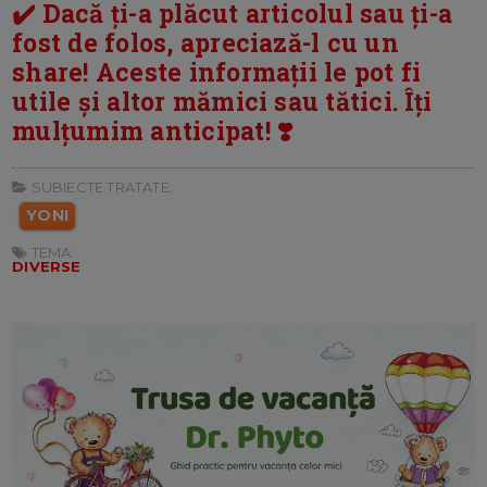
✔️ Dacă ți-a plăcut articolul sau ți-a
fost de folos, apreciază-l cu un
share! Aceste informații le pot fi
utile și altor mămici sau tătici. Îți
mulțumim anticipat! ❣️
SUBIECTE TRATATE:
YONI
TEMA:
DIVERSE