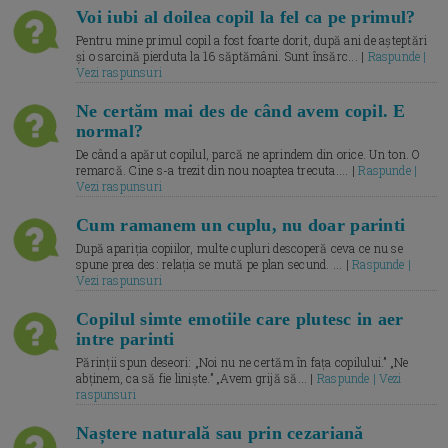
Voi iubi al doilea copil la fel ca pe primul?
Pentru mine primul copil a fost foarte dorit, după ani de așteptări
și o sarcină pierduta la 16 săptămâni. Sunt însărc... |
Raspunde |
Vezi raspunsuri
Ne certăm mai des de când avem copil. E
normal?
De când a apărut copilul, parcă ne aprindem din orice. Un ton. O
remarcă. Cine s-a trezit din nou noaptea trecuta.... |
Raspunde |
Vezi raspunsuri
Cum ramanem un cuplu, nu doar parinti
După apariția copiilor, multe cupluri descoperă ceva ce nu se
spune prea des: relația se mută pe plan secund. ... |
Raspunde |
Vezi raspunsuri
Copilul simte emotiile care plutesc in aer
intre parinti
Părinții spun deseori: „Noi nu ne certăm în fața copilului.” „Ne
abținem, ca să fie liniște.” „Avem grijă să... |
Raspunde | Vezi
raspunsuri
Naștere naturală sau prin cezariană