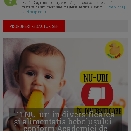
Bună, Dragi mămici, aș vrea să știu dacă cele care au născut la
peste 38 de ani, ce ați ales: nașterea naturală sau p... |
Raspunde |
Vezi raspunsuri
PROPUNERI REDACTOR SEF
11 NU-uri in diversificarea
și alimentația bebelușului -
conform Academiei de