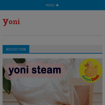
MENIU
y
oni
NOUTATI YONI