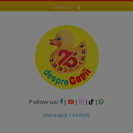
COMUNITATE
Follow us:
|
|
|
|
Intreabă I-MAMI