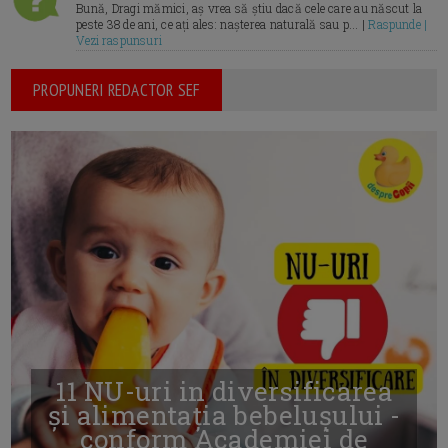
Bună, Dragi mămici, aș vrea să știu dacă cele care au născut la
peste 38 de ani, ce ați ales: nașterea naturală sau p... |
Raspunde |
Vezi raspunsuri
PROPUNERI REDACTOR SEF
11 NU-uri in diversificarea
și alimentația bebelușului -
conform Academiei de