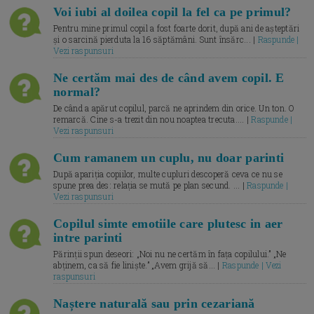
Voi iubi al doilea copil la fel ca pe primul?
Pentru mine primul copil a fost foarte dorit, după ani de așteptări
și o sarcină pierduta la 16 săptămâni. Sunt însărc... |
Raspunde |
Vezi raspunsuri
Ne certăm mai des de când avem copil. E
normal?
De când a apărut copilul, parcă ne aprindem din orice. Un ton. O
remarcă. Cine s-a trezit din nou noaptea trecuta.... |
Raspunde |
Vezi raspunsuri
Cum ramanem un cuplu, nu doar parinti
După apariția copiilor, multe cupluri descoperă ceva ce nu se
spune prea des: relația se mută pe plan secund. ... |
Raspunde |
Vezi raspunsuri
Copilul simte emotiile care plutesc in aer
intre parinti
Părinții spun deseori: „Noi nu ne certăm în fața copilului.” „Ne
abținem, ca să fie liniște.” „Avem grijă să... |
Raspunde | Vezi
raspunsuri
Naștere naturală sau prin cezariană