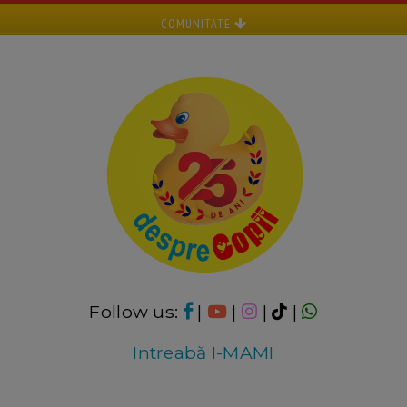
COMUNITATE
Follow us:
|
|
|
|
Intreabă I-MAMI