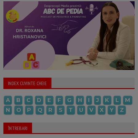
INDEX CUVINTE CHEIE
A
B
C
D
E
F
G
H
I
J
K
L
M
N
O
P
Q
R
S
T
U
V
X
Y
Z
ÎNTREBARI