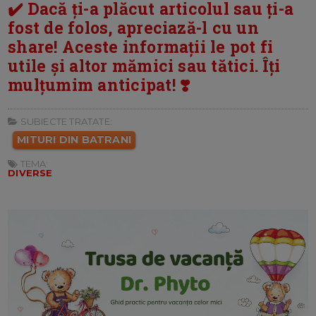
✔️ Dacă ți-a plăcut articolul sau ți-a
fost de folos, apreciază-l cu un
share! Aceste informații le pot fi
utile și altor mămici sau tătici. Îți
mulțumim anticipat! ❣️
SUBIECTE TRATATE:
MITURI DIN BATRANI
TEMA:
DIVERSE