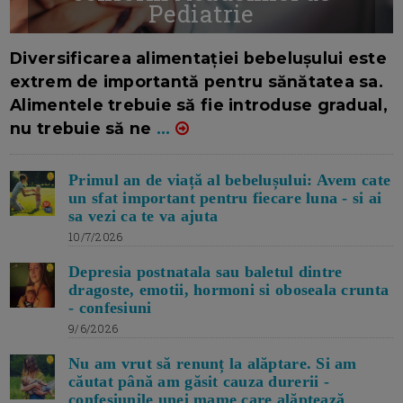
Pediatrie
16/7/2026
AUTOR: EDITOR DC.
Diversificarea alimentației bebelușului este
extrem de importantă pentru sănătatea sa.
Alimentele trebuie să fie introduse gradual,
nu trebuie să ne
...
Primul an de viață al bebelușului: Avem cate
un sfat important pentru fiecare luna - si ai
sa vezi ca te va ajuta
10/7/2026
Depresia postnatala sau baletul dintre
dragoste, emotii, hormoni si oboseala crunta
- confesiuni
9/6/2026
Nu am vrut să renunț la alăptare. Si am
căutat până am găsit cauza durerii -
confesiunile unei mame care alăptează