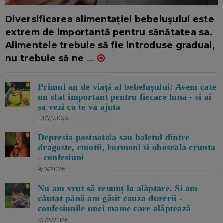
16/7/2026
AUTOR: EDITOR DC.
Diversificarea alimentației bebelușului este
extrem de importantă pentru sănătatea sa.
Alimentele trebuie să fie introduse gradual,
nu trebuie să ne
...
Primul an de viață al bebelușului: Avem cate
un sfat important pentru fiecare luna - si ai
sa vezi ca te va ajuta
10/7/2026
Depresia postnatala sau baletul dintre
dragoste, emotii, hormoni si oboseala crunta
- confesiuni
9/6/2026
Nu am vrut să renunț la alăptare. Si am
căutat până am găsit cauza durerii -
confesiunile unei mame care alăptează
27/3/2026