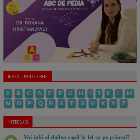
INDEX CUVINTE CHEIE
A
B
C
D
E
F
G
H
I
J
K
L
M
N
O
P
Q
R
S
T
U
V
X
Y
Z
ÎNTREBARI
Voi iubi al doilea copil la fel ca pe primul?