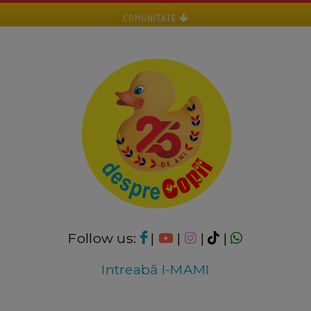
COMUNITATE
Follow us:
|
|
|
|
Intreabă I-MAMI