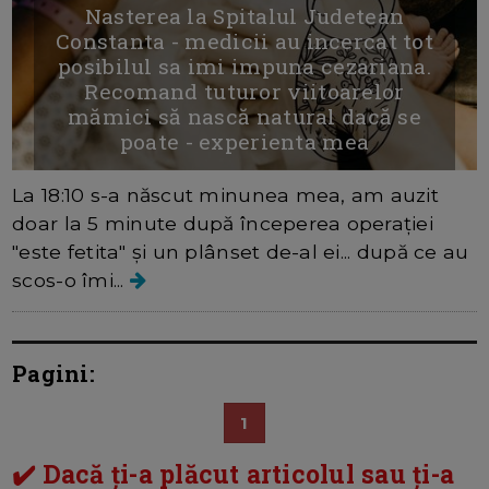
Nasterea la Spitalul Judetean
Constanta - medicii au incercat tot
posibilul sa imi impuna cezariana.
Recomand tuturor viitoarelor
mămici să nască natural dacă se
poate - experienta mea
La 18:10 s-a născut minunea mea, am auzit
doar la 5 minute după începerea operației
"este fetita" și un plânset de-al ei... după ce au
scos-o îmi...
Pagini:
1
✔️ Dacă ți-a plăcut articolul sau ți-a