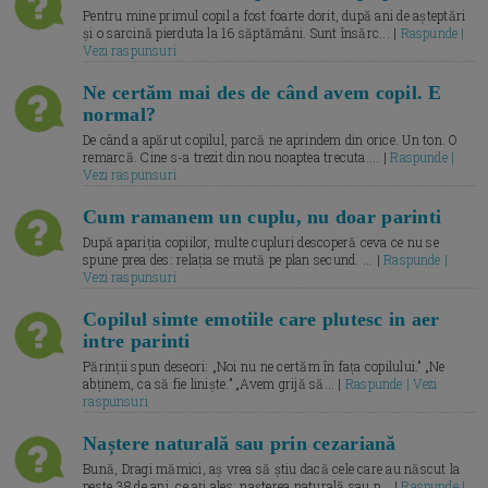
Pentru mine primul copil a fost foarte dorit, după ani de așteptări
și o sarcină pierduta la 16 săptămâni. Sunt însărc... |
Raspunde |
Vezi raspunsuri
Ne certăm mai des de când avem copil. E
normal?
De când a apărut copilul, parcă ne aprindem din orice. Un ton. O
remarcă. Cine s-a trezit din nou noaptea trecuta.... |
Raspunde |
Vezi raspunsuri
Cum ramanem un cuplu, nu doar parinti
După apariția copiilor, multe cupluri descoperă ceva ce nu se
spune prea des: relația se mută pe plan secund. ... |
Raspunde |
Vezi raspunsuri
Copilul simte emotiile care plutesc in aer
intre parinti
Părinții spun deseori: „Noi nu ne certăm în fața copilului.” „Ne
abținem, ca să fie liniște.” „Avem grijă să... |
Raspunde | Vezi
raspunsuri
Naștere naturală sau prin cezariană
Bună, Dragi mămici, aș vrea să știu dacă cele care au născut la
peste 38 de ani, ce ați ales: nașterea naturală sau p... |
Raspunde |