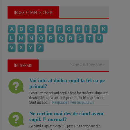
INDEX CUVINTE CHEIE
A
B
C
D
E
F
G
H
I
J
K
L
M
N
O
P
Q
R
S
T
U
V
X
Y
Z
ÎNTREBARI
PUNE O ÎNTREBARE
Voi iubi al doilea copil la fel ca pe
primul?
Pentru mine primul copil a fost foarte dorit, după ani
de așteptări și o sarcină pierduta la 16 săptămâni.
Sunt însărc... |
Raspunde | Vezi raspunsuri
Ne certăm mai des de când avem
copil. E normal?
De când a apărut copilul, parcă ne aprindem din