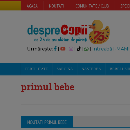
ACASA
NOUTATI
COMUNITATE / CLUB
SPECI
Urmărește:
|
|
|
|
|
Intreabă I-MAMI
FERTILITATE
SARCINA
NASTEREA
BEBELUSU
primul bebe
NOUTATI PRIMUL BEBE