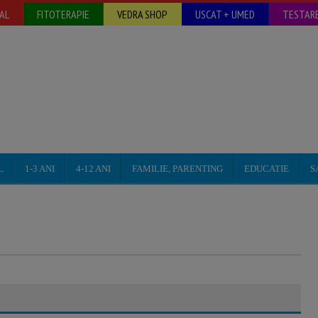
AL
FITOTERAPIE
VEDRA SHOP
USCAT + UMED
TESTARE
L
1-3 ANI
4-12 ANI
FAMILIE, PARENTING
EDUCATIE
S