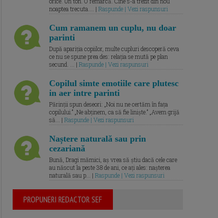
orice. Un ton. O remarcă. Cine s-a trezit din nou
noaptea trecuta.... |
Raspunde | Vezi raspunsuri
Cum ramanem un cuplu, nu doar
parinti
După apariția copiilor, multe cupluri descoperă ceva
ce nu se spune prea des: relația se mută pe plan
secund. ... |
Raspunde | Vezi raspunsuri
Copilul simte emotiile care plutesc
in aer intre parinti
Părinții spun deseori: „Noi nu ne certăm în fața
copilului.” „Ne abținem, ca să fie liniște.” „Avem grijă
să... |
Raspunde | Vezi raspunsuri
Naștere naturală sau prin
cezariană
Bună, Dragi mămici, aș vrea să știu dacă cele care
au născut la peste 38 de ani, ce ați ales: nașterea
naturală sau p... |
Raspunde | Vezi raspunsuri
PROPUNERI REDACTOR SEF