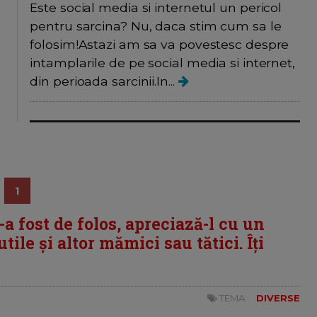
Este social media si internetul un pericol
pentru sarcina? Nu, daca stim cum sa le
folosim!Astazi am sa va povestesc despre
intamplarile de pe social media si internet,
din perioada sarcinii.In...
1
i-a fost de folos, apreciază-l cu un
tile și altor mămici sau tătici. Îți
TEMA:
DIVERSE