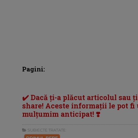
Pagini:
✔️ Dacă ți-a plăcut articolul sau ț
share! Aceste informații le pot fi u
mulțumim anticipat! ❣️
SUBIECTE TRATATE: