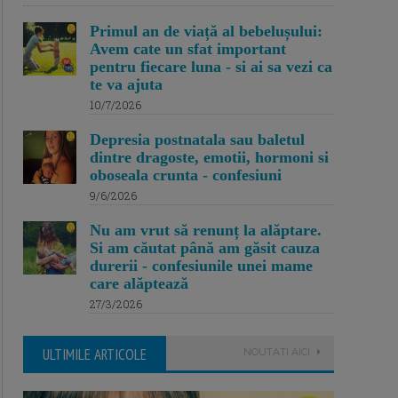
Primul an de viață al bebelușului:
Avem cate un sfat important
pentru fiecare luna - si ai sa vezi ca
te va ajuta
10/7/2026
Depresia postnatala sau baletul
dintre dragoste, emotii, hormoni si
oboseala crunta - confesiuni
9/6/2026
Nu am vrut să renunț la alăptare.
Si am căutat până am găsit cauza
durerii - confesiunile unei mame
care alăptează
27/3/2026
ULTIMILE ARTICOLE
NOUTATI AICI