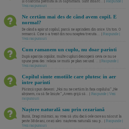
și o sarcină pierduta la 16 săptămâni. Sunt însărc... |
Raspunde |
Vezi raspunsuri
Ne certăm mai des de când avem copil. E
normal?
De când a apărut copilul, parcă ne aprindem din orice. Un ton. O
remarcă. Cine s-a trezit din nou noaptea trecuta.... |
Raspunde |
Vezi raspunsuri
Cum ramanem un cuplu, nu doar parinti
După apariția copiilor, multe cupluri descoperă ceva ce nu se
spune prea des: relația se mută pe plan secund. ... |
Raspunde |
Vezi raspunsuri
Copilul simte emotiile care plutesc in aer
intre parinti
Părinții spun deseori: „Noi nu ne certăm în fața copilului.” „Ne
abținem, ca să fie liniște.” „Avem grijă să... |
Raspunde | Vezi
raspunsuri
Naștere naturală sau prin cezariană
Bună, Dragi mămici, aș vrea să știu dacă cele care au născut la
peste 38 de ani, ce ați ales: nașterea naturală sau p... |
Raspunde |
Vezi raspunsuri