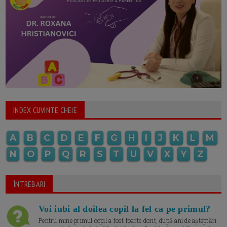
INDEX CUVINTE CHEIE
A
B
C
D
E
F
G
H
I
J
K
L
M
N
O
P
Q
R
S
T
U
V
X
Y
Z
ÎNTREBARI
Voi iubi al doilea copil la fel ca pe primul?
Pentru mine primul copil a fost foarte dorit, după ani de așteptări