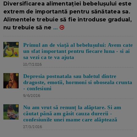
Diversificarea alimentației bebelușului este
extrem de importantă pentru sănătatea sa.
Alimentele trebuie să fie introduse gradual,
nu trebuie să ne
...
Primul an de viață al bebelușului: Avem cate
un sfat important pentru fiecare luna - si ai
sa vezi ca te va ajuta
10/7/2026
Depresia postnatala sau baletul dintre
dragoste, emotii, hormoni si oboseala crunta
- confesiuni
9/6/2026
Nu am vrut să renunț la alăptare. Si am
căutat până am găsit cauza durerii -
confesiunile unei mame care alăptează
27/3/2026