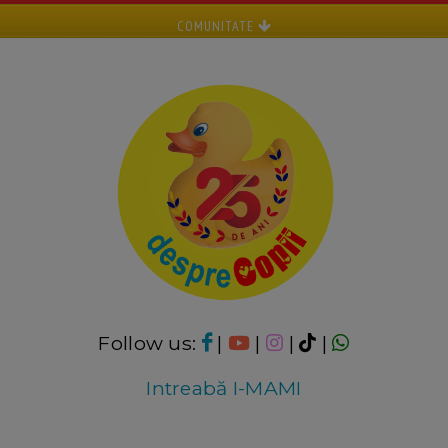
COMUNITATE
Follow us:
|
|
|
|
Intreabă I-MAMI