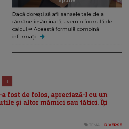
Dacă dorești să afli șansele tale de a
rămâne însărcinată, avem o formulă de
calcul.⇒ Această formulă combină
informații...
1
i-a fost de folos, apreciază-l cu un
tile și altor mămici sau tătici. Îți
TEMA:
DIVERSE