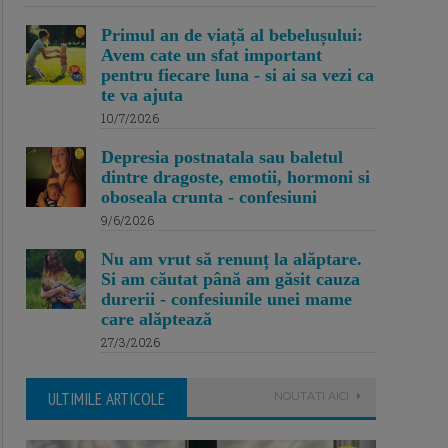
Primul an de viață al bebelușului:
Avem cate un sfat important
pentru fiecare luna - si ai sa vezi ca
te va ajuta
10/7/2026
Depresia postnatala sau baletul
dintre dragoste, emotii, hormoni si
oboseala crunta - confesiuni
9/6/2026
Nu am vrut să renunț la alăptare.
Si am căutat până am găsit cauza
durerii - confesiunile unei mame
care alăptează
27/3/2026
ULTIMILE ARTICOLE
NOUTATI AICI