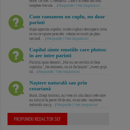
orice. Un ton. O remarcă. Cine s-a trezit din nou
noaptea trecuta.... |
Raspunde | Vezi raspunsuri
Cum ramanem un cuplu, nu doar
parinti
După apariția copiilor, multe cupluri descoperă ceva
ce nu se spune prea des: relația se mută pe plan
secund. ... |
Raspunde | Vezi raspunsuri
Copilul simte emotiile care plutesc
in aer intre parinti
Părinții spun deseori: „Noi nu ne certăm în fața
copilului.” „Ne abținem, ca să fie liniște.” „Avem grijă
să... |
Raspunde | Vezi raspunsuri
Naștere naturală sau prin
cezariană
Bună, Dragi mămici, aș vrea să știu dacă cele care
au născut la peste 38 de ani, ce ați ales: nașterea
naturală sau p... |
Raspunde | Vezi raspunsuri
PROPUNERI REDACTOR SEF