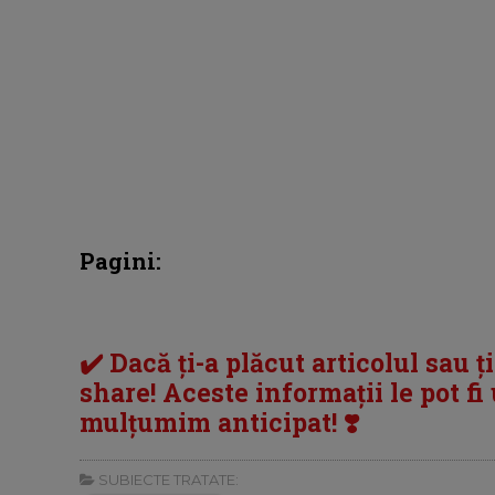
Pagini:
✔️ Dacă ți-a plăcut articolul sau ț
share! Aceste informații le pot fi u
mulțumim anticipat! ❣️
SUBIECTE TRATATE: