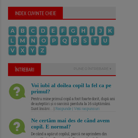
INDEX CUVINTE CHEIE
A
B
C
D
E
F
G
H
I
J
K
L
M
N
O
P
Q
R
S
T
U
V
X
Y
Z
ÎNTREBARI
PUNE O ÎNTREBARE
Voi iubi al doilea copil la fel ca pe
primul?
Pentru mine primul copil a fost foarte dorit, după ani
de așteptări și o sarcină pierduta la 16 săptămâni.
Sunt însărc... |
Raspunde | Vezi raspunsuri
Ne certăm mai des de când avem
copil. E normal?
De când a apărut copilul, parcă ne aprindem din