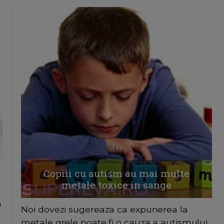
Copiii cu autism au mai multe
metale toxice in sange
n
Noi dovezi sugereaza ca expunerea la
metale grele poate fi o cauza a autismului,