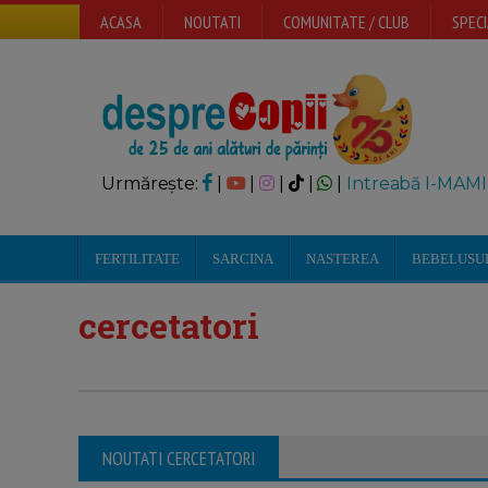
ACASA
NOUTATI
COMUNITATE / CLUB
SPECI
Urmărește:
|
|
|
|
|
Intreabă I-MAMI
FERTILITATE
SARCINA
NASTEREA
BEBELUSU
cercetatori
NOUTATI CERCETATORI