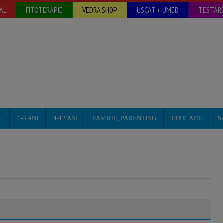
AL
FITOTERAPIE
VEDRA SHOP
USCAT + UMED
TESTARE
L
1-3 ANI
4-12 ANI
FAMILIE, PARENTING
EDUCATIE
S