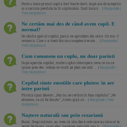
Pentru mine primul copil a fost foarte dorit, după ani de așteptări
și o sarcină pierduta la 16 săptămâni. Sunt însărc... |
Raspunde |
Vezi raspunsuri
Ne certăm mai des de când avem copil. E
normal?
De când a apărut copilul, parcă ne aprindem din orice. Un ton. O
remarcă. Cine s-a trezit din nou noaptea trecuta.... |
Raspunde |
Vezi raspunsuri
Cum ramanem un cuplu, nu doar parinti
După apariția copiilor, multe cupluri descoperă ceva ce nu se
spune prea des: relația se mută pe plan secund. ... |
Raspunde |
Vezi raspunsuri
Copilul simte emotiile care plutesc in aer
intre parinti
Părinții spun deseori: „Noi nu ne certăm în fața copilului.” „Ne
abținem, ca să fie liniște.” „Avem grijă să... |
Raspunde | Vezi
raspunsuri
Naștere naturală sau prin cezariană
Bună, Dragi mămici, aș vrea să știu dacă cele care au născut la
peste 38 de ani, ce ați ales: nașterea naturală sau p... |
Raspunde |