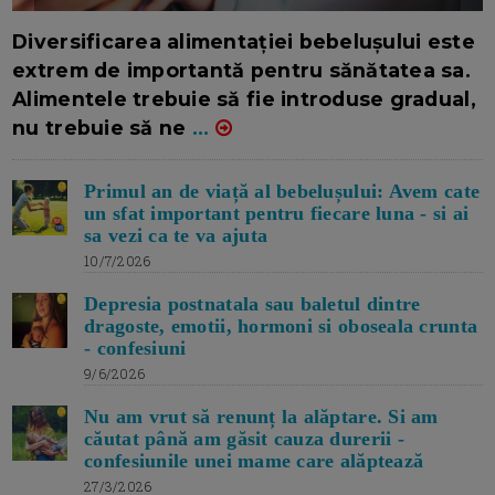
16/7/2026
AUTOR: EDITOR DC.
Diversificarea alimentației bebelușului este
extrem de importantă pentru sănătatea sa.
Alimentele trebuie să fie introduse gradual,
nu trebuie să ne
...
Primul an de viață al bebelușului: Avem cate
un sfat important pentru fiecare luna - si ai
sa vezi ca te va ajuta
10/7/2026
Depresia postnatala sau baletul dintre
dragoste, emotii, hormoni si oboseala crunta
- confesiuni
9/6/2026
Nu am vrut să renunț la alăptare. Si am
căutat până am găsit cauza durerii -
confesiunile unei mame care alăptează
27/3/2026