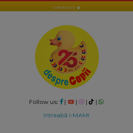
COMUNITATE
Follow us:
|
|
|
|
Intreabă I-MAMI