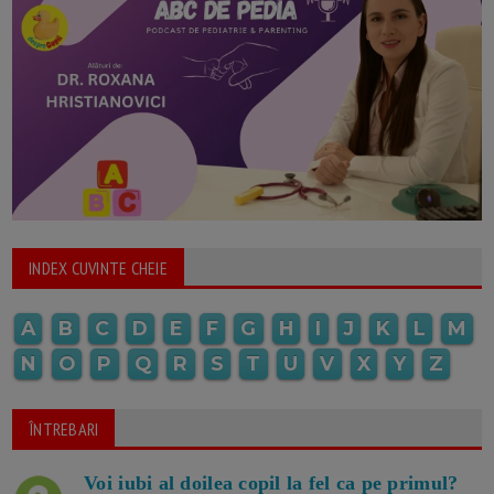
INDEX CUVINTE CHEIE
A
B
C
D
E
F
G
H
I
J
K
L
M
N
O
P
Q
R
S
T
U
V
X
Y
Z
ÎNTREBARI
Voi iubi al doilea copil la fel ca pe primul?