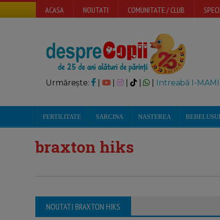
ACASA
NOUTATI
COMUNITATE / CLUB
SPECI
Urmărește:
|
|
|
|
|
Intreabă I-MAMI
FERTILITATE
SARCINA
NASTEREA
BEBELUSU
braxton hiks
NOUTATI BRAXTON HIKS