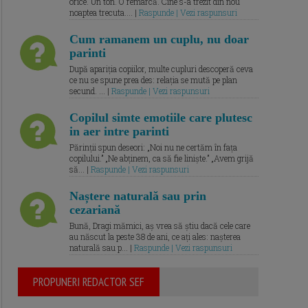
orice. Un ton. O remarcă. Cine s-a trezit din nou
noaptea trecuta.... |
Raspunde | Vezi raspunsuri
Cum ramanem un cuplu, nu doar
parinti
După apariția copiilor, multe cupluri descoperă ceva
ce nu se spune prea des: relația se mută pe plan
secund. ... |
Raspunde | Vezi raspunsuri
Copilul simte emotiile care plutesc
in aer intre parinti
Părinții spun deseori: „Noi nu ne certăm în fața
copilului.” „Ne abținem, ca să fie liniște.” „Avem grijă
să... |
Raspunde | Vezi raspunsuri
Naștere naturală sau prin
cezariană
Bună, Dragi mămici, aș vrea să știu dacă cele care
au născut la peste 38 de ani, ce ați ales: nașterea
naturală sau p... |
Raspunde | Vezi raspunsuri
PROPUNERI REDACTOR SEF