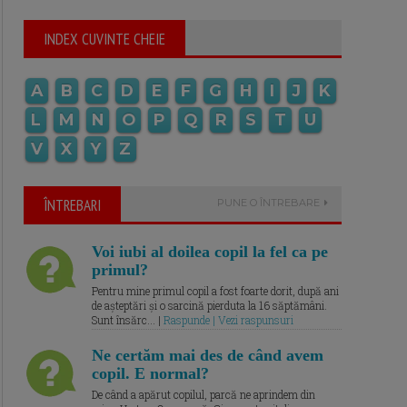
INDEX CUVINTE CHEIE
A
B
C
D
E
F
G
H
I
J
K
L
M
N
O
P
Q
R
S
T
U
V
X
Y
Z
ÎNTREBARI
PUNE O ÎNTREBARE
Voi iubi al doilea copil la fel ca pe
primul?
Pentru mine primul copil a fost foarte dorit, după ani
de așteptări și o sarcină pierduta la 16 săptămâni.
Sunt însărc... |
Raspunde | Vezi raspunsuri
Ne certăm mai des de când avem
copil. E normal?
De când a apărut copilul, parcă ne aprindem din