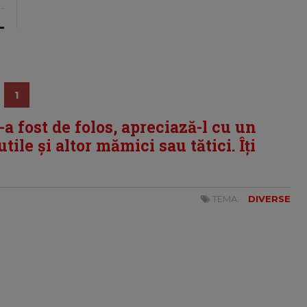
1
i-a fost de folos, apreciază-l cu un
tile și altor mămici sau tătici. Îți
TEMA:
DIVERSE