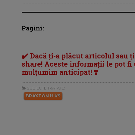
Pagini:
✔️ Dacă ți-a plăcut articolul sau ț
share! Aceste informații le pot fi u
mulțumim anticipat! ❣️
SUBIECTE TRATATE:
BRAXTON HIKS