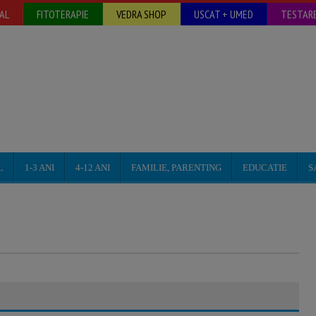
AL
FITOTERAPIE
VEDRA SHOP
USCAT + UMED
TESTARE
L
1-3 ANI
4-12 ANI
FAMILIE, PARENTING
EDUCATIE
S