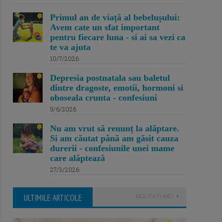
Primul an de viață al bebelușului:
Avem cate un sfat important
pentru fiecare luna - si ai sa vezi ca
te va ajuta
10/7/2026
Depresia postnatala sau baletul
dintre dragoste, emotii, hormoni si
oboseala crunta - confesiuni
9/6/2026
Nu am vrut să renunț la alăptare.
Si am căutat până am găsit cauza
durerii - confesiunile unei mame
care alăptează
27/3/2026
ULTIMILE ARTICOLE
NOUTATI AICI