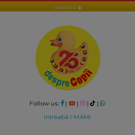
COMUNITATE
Follow us:
|
|
|
|
Intreabă I-MAMI