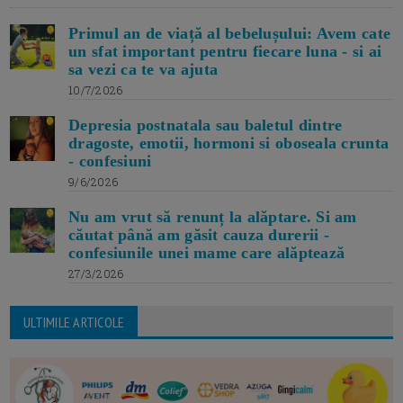
Primul an de viață al bebelușului: Avem cate
un sfat important pentru fiecare luna - si ai
sa vezi ca te va ajuta
10/7/2026
Depresia postnatala sau baletul dintre
dragoste, emotii, hormoni si oboseala crunta
- confesiuni
9/6/2026
Nu am vrut să renunț la alăptare. Si am
căutat până am găsit cauza durerii -
confesiunile unei mame care alăptează
27/3/2026
ULTIMILE ARTICOLE