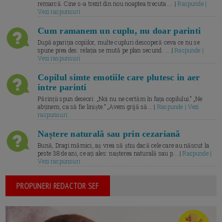
remarcă. Cine s-a trezit din nou noaptea trecuta.... |
Raspunde |
Vezi raspunsuri
Cum ramanem un cuplu, nu doar parinti
După apariția copiilor, multe cupluri descoperă ceva ce nu se
spune prea des: relația se mută pe plan secund. ... |
Raspunde |
Vezi raspunsuri
Copilul simte emotiile care plutesc in aer
intre parinti
Părinții spun deseori: „Noi nu ne certăm în fața copilului.” „Ne
abținem, ca să fie liniște.” „Avem grijă să... |
Raspunde | Vezi
raspunsuri
Naștere naturală sau prin cezariană
Bună, Dragi mămici, aș vrea să știu dacă cele care au născut la
peste 38 de ani, ce ați ales: nașterea naturală sau p... |
Raspunde |
Vezi raspunsuri
PROPUNERI REDACTOR SEF