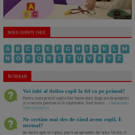
INDEX CUVINTE CHEIE
A
B
C
D
E
F
G
H
I
J
K
L
M
N
O
P
Q
R
S
T
U
V
X
Y
Z
ÎNTREBARI
Voi iubi al doilea copil la fel ca pe primul?
Pentru mine primul copil a fost foarte dorit, după ani de așteptări
și o sarcină pierduta la 16 săptămâni. Sunt însărc... |
Raspunde |
Vezi raspunsuri
Ne certăm mai des de când avem copil. E
normal?
De când a apărut copilul, parcă ne aprindem din orice. Un ton. O