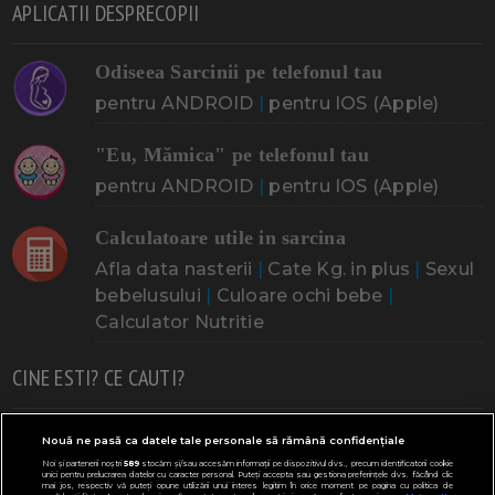
APLICATII DESPRECOPII
Odiseea Sarcinii pe telefonul tau
pentru ANDROID
|
pentru IOS (Apple)
"Eu, Mămica" pe telefonul tau
pentru ANDROID
|
pentru IOS (Apple)
Calculatoare utile in sarcina
Afla data nasterii
|
Cate Kg. in plus
|
Sexul
bebelusului
|
Culoare ochi bebe
|
Calculator Nutritie
CINE ESTI? CE CAUTI?
Doresc un copil
Adoptia
Probleme cu sarcina
Nouă ne pasă ca datele tale personale să rămână confidențiale
Noi și partenerii noștri
589
stocăm și/sau accesăm informații pe dispozitivul dvs., precum identificatorii cookie
Urmeaza sa nasc
Probleme alaptare
Bebe plange
unici pentru prelucrarea datelor cu caracter personal. Puteți accepta sau gestiona preferințele dvs. făcând clic
mai jos, respectiv vă puteți opune utilizării unui interes legitim în orice moment pe pagina cu politica de