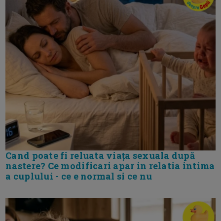
Cand poate fi reluata viața sexuala după
nastere? Ce modificari apar in relatia intima
a cuplului - ce e normal si ce nu