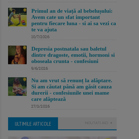
Primul an de viață al bebelușului:
Avem cate un sfat important
pentru fiecare luna - si ai sa vezi ca
te va ajuta
10/7/2026
Depresia postnatala sau baletul
dintre dragoste, emotii, hormoni si
oboseala crunta - confesiuni
9/6/2026
Nu am vrut să renunț la alăptare.
Si am căutat până am găsit cauza
durerii - confesiunile unei mame
care alăptează
27/3/2026
ULTIMILE ARTICOLE
NOUTATI AICI