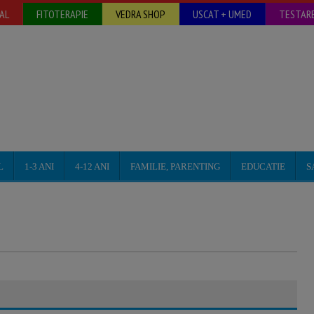
AL
FITOTERAPIE
VEDRA SHOP
USCAT + UMED
TESTARE
L
1-3 ANI
4-12 ANI
FAMILIE, PARENTING
EDUCATIE
S