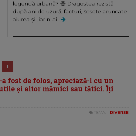
legendă urbană? 😅 Dragostea rezistă
după ani de uzură, facturi, șosete aruncate
aiurea și „iar n-ai...
1
i-a fost de folos, apreciază-l cu un
tile și altor mămici sau tătici. Îți
TEMA:
DIVERSE