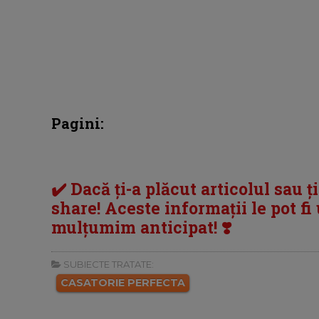
Pagini:
✔️ Dacă ți-a plăcut articolul sau ț
share! Aceste informații le pot fi u
mulțumim anticipat! ❣️
SUBIECTE TRATATE:
CASATORIE PERFECTA