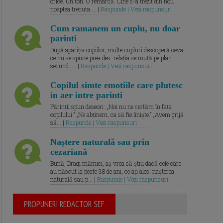
orice. Un ton. O remarcă. Cine s-a trezit din nou
noaptea trecuta.... |
Raspunde | Vezi raspunsuri
Cum ramanem un cuplu, nu doar
parinti
După apariția copiilor, multe cupluri descoperă ceva
ce nu se spune prea des: relația se mută pe plan
secund. ... |
Raspunde | Vezi raspunsuri
Copilul simte emotiile care plutesc
in aer intre parinti
Părinții spun deseori: „Noi nu ne certăm în fața
copilului.” „Ne abținem, ca să fie liniște.” „Avem grijă
să... |
Raspunde | Vezi raspunsuri
Naștere naturală sau prin
cezariană
Bună, Dragi mămici, aș vrea să știu dacă cele care
au născut la peste 38 de ani, ce ați ales: nașterea
naturală sau p... |
Raspunde | Vezi raspunsuri
PROPUNERI REDACTOR SEF