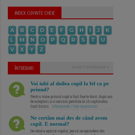
INDEX CUVINTE CHEIE
A
B
C
D
E
F
G
H
I
J
K
L
M
N
O
P
Q
R
S
T
U
V
X
Y
Z
ÎNTREBARI
PUNE O ÎNTREBARE
Voi iubi al doilea copil la fel ca pe
primul?
Pentru mine primul copil a fost foarte dorit, după ani
de așteptări și o sarcină pierduta la 16 săptămâni.
Sunt însărc... |
Raspunde | Vezi raspunsuri
Ne certăm mai des de când avem
copil. E normal?
De când a apărut copilul, parcă ne aprindem din