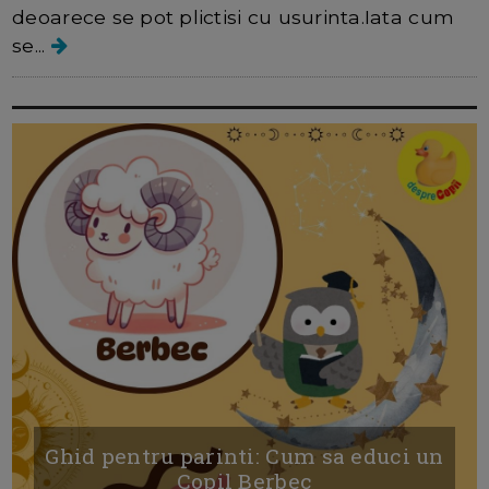
deoarece se pot plictisi cu usurinta.Iata cum
se...
Ghid pentru parinti: Cum sa educi un
Copil Berbec