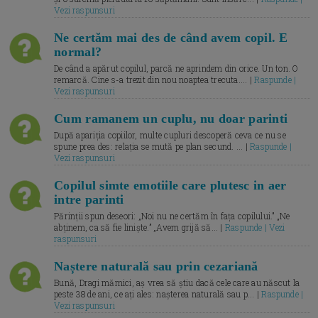
Vezi raspunsuri
Ne certăm mai des de când avem copil. E
normal?
De când a apărut copilul, parcă ne aprindem din orice. Un ton. O
remarcă. Cine s-a trezit din nou noaptea trecuta.... |
Raspunde |
Vezi raspunsuri
Cum ramanem un cuplu, nu doar parinti
După apariția copiilor, multe cupluri descoperă ceva ce nu se
spune prea des: relația se mută pe plan secund. ... |
Raspunde |
Vezi raspunsuri
Copilul simte emotiile care plutesc in aer
intre parinti
Părinții spun deseori: „Noi nu ne certăm în fața copilului.” „Ne
abținem, ca să fie liniște.” „Avem grijă să... |
Raspunde | Vezi
raspunsuri
Naștere naturală sau prin cezariană
Bună, Dragi mămici, aș vrea să știu dacă cele care au născut la
peste 38 de ani, ce ați ales: nașterea naturală sau p... |
Raspunde |
Vezi raspunsuri