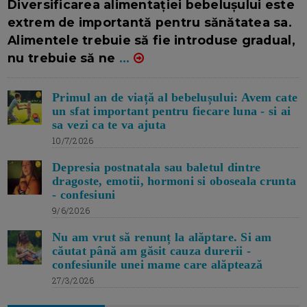
Diversificarea alimentației bebelușului este
extrem de importantă pentru sănătatea sa.
Alimentele trebuie să fie introduse gradual,
nu trebuie să ne
...
Primul an de viață al bebelușului: Avem cate
un sfat important pentru fiecare luna - si ai
sa vezi ca te va ajuta
10/7/2026
Depresia postnatala sau baletul dintre
dragoste, emotii, hormoni si oboseala crunta
- confesiuni
9/6/2026
Nu am vrut să renunț la alăptare. Si am
căutat până am găsit cauza durerii -
confesiunile unei mame care alăptează
27/3/2026