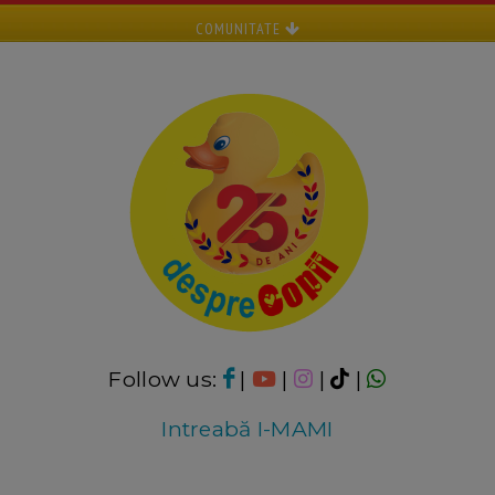
COMUNITATE
Follow us:
|
|
|
|
Intreabă I-MAMI