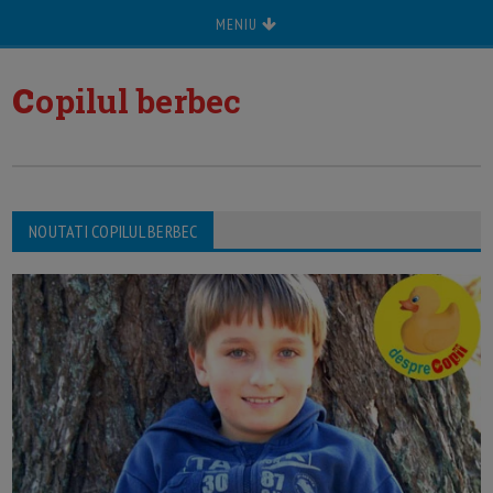
MENIU
c
opilul berbec
NOUTATI COPILUL BERBEC