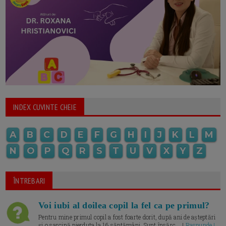
INDEX CUVINTE CHEIE
A
B
C
D
E
F
G
H
I
J
K
L
M
N
O
P
Q
R
S
T
U
V
X
Y
Z
ÎNTREBARI
Voi iubi al doilea copil la fel ca pe primul?
Pentru mine primul copil a fost foarte dorit, după ani de așteptări
și o sarcină pierduta la 16 săptămâni. Sunt însărc... |
Raspunde |