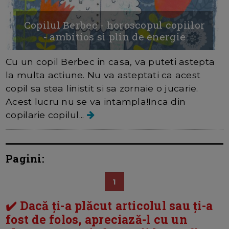
Copilul Berbec - horoscopul copiilor
- ambitios si plin de energie
Cu un copil Berbec in casa, va puteti astepta
la multa actiune. Nu va asteptati ca acest
copil sa stea linistit si sa zornaie o jucarie.
Acest lucru nu se va intampla!Inca din
copilarie copilul...
Pagini:
1
✔️ Dacă ți-a plăcut articolul sau ți-a
fost de folos, apreciază-l cu un